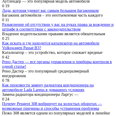
Аутлендер — это популярная модель автомобиля
0
19
Лада, которая удивит вас самым большим багажником
Багажник автомобиля – это неотъемлемая часть каждого
0
11
Разъяснение об отсутствии у вас на руках права за вождение и
штрафе в соответствии с законодательством
Владение водительскими правами является обязательным
0
25
Как искать и где находится катализатор на автомобиле
Volkswagen Passat B3?
Катализатор – это устройство, которое снижает вредные
0
42
Рено Дастер — все органы управления и приборы контроля в
одной статье!
Рено Дастер – это популярный среднеразмерный
внедорожник
0
78
Как произвести замену радиатора кондиционера на
автомобиле Lada Largus в домашних условиях
Замена радиатора кондиционера Ларгус —
0
24
Почему Peugeot 308 вибрирует на холостых оборотах —
возможные причины и способы устранения проблемы
Пежо 308 является одним из популярных моделей в линейке