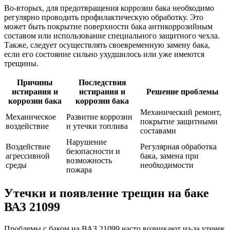
Во-вторых, для предотвращения коррозии бака необходимо
регулярно проводить профилактическую обработку. Это
может быть покрытие поверхности бака антикоррозийным
составом или использование специального защитного чехла.
Также, следует осуществлять своевременную замену бака,
если его состояние сильно ухудшилось или уже имеются
трещины.
Причины
Последствия
истирания и
истирания и
Решение проблемы
коррозии бака
коррозии бака
Механический ремонт,
Механическое
Развитие коррозии
покрытие защитными
воздействие
и утечки топлива
составами
Нарушение
Воздействие
Регулярная обработка
безопасности и
агрессивной
бака, замена при
возможность
среды
необходимости
пожара
Утечки и появление трещин на баке
ВАЗ 21099
Проблемы с баком на ВАЗ 21099 часто возникают из-за утечек