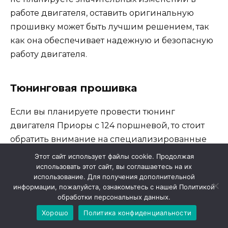
работе двигателя, оставить оригинальную
прошивку может быть лучшим решением, так
как она обеспечивает надежную и безопасную
работу двигателя.
Тюнинговая прошивка
Если вы планируете провести тюнинг
двигателя Приоры с 124 поршневой, то стоит
обратить внимание на специализированные
тюнинговые прошивки. Они позволяют
Этот сайт использует файлы cookie. Продолжая
увеличить мощность и крутящий момент
использовать этот сайт, вы соглашаетесь на их
использование. Для получения дополнительной
двигателя, оптимизировать работу системы
информации, пожалуйста, ознакомьтесь с нашей Политикой
впрыска и зажигания, а также улучшить
обработки персональных данных.
реакцию на педаль газа. Однако, при выборе
Хорошо
Политика конфиденциальности
тюнинговой прошивки необходимо обращать