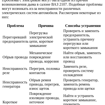
Проблемы с электрикой могут быть одной из причин
возникновения дыма в салоне ВАЗ 2107. Подобные проблемы
могут возникать из-за неисправности различных
электрических систем автомобиля. Рассмотрим некоторые из
них:
Проблема
Причина
Способы устранения
Проверить и заменить
Перегрузка
предохранитель,
Перегоревший
электрической
устранить причину
предохранитель
цепи, короткое
перегрузки или
замыкание
короткого замыкания
Механическое
Найти обрыв, заменить
Обрыв провода
повреждение
или восстановить
провода, коррозия
провод
Заменить реле,
Неисправность
Перегрев, поломка
проверить систему
реле
контактов
охлаждения
Обрыв ремня
Проверить генератор,
Неисправность
привода, перегрев,
заменить ремень
генератора
износ щеток
привода или щетки
Повреждение
Найти и устранить
изоляции провода,
короткое замыкание,
Короткое
неточное
проверить