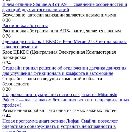
В чем отличие Starline A8 от A9 — сравнение особенностей и
функций двух автосигнализаций
Безусловно, автосигнализации являются незаменимыми
0
30
Распиновка абс гранта
Распиновка абс гранта, или ABS-гранта, является важным
0
76
Где находится блок ЦЕКБС в Рено Меган 2? Ответ на вопрос
важного ремонта
Блок ЦЕКБС (Центральная Электронная Компьютерная
Блокировка
0
34
Старлайн принял решение об отключении датчика движения
для улучшения функционала и комфорта в автомобиле
Старлайн – одна из ведущих компаний в области
безопасности
0
20
Подробная инструкция по снятию раздатки на Mitsubishi
Pajero 2 — шаг за шагом без лишних затрат и непредвиденных
проблем!
Раздаточная коробка – это одна из самых важных частей
0
44
Новая программа диагностики Лифан Смайли позволяет
оперативно обнаруживать и устранять неисправности в
автомобиле