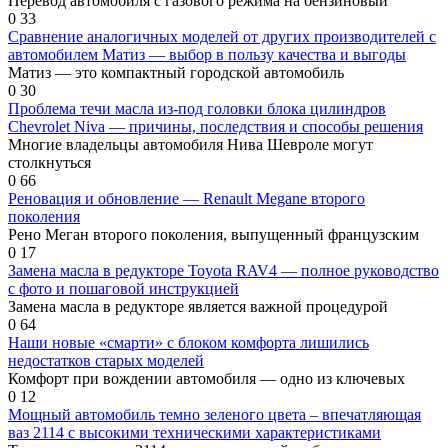
Перевод автомобиля с газового режима на бензиновый
0
33
Сравнение аналогичных моделей от других производителей с
автомобилем Матиз — выбор в пользу качества и выгоды
Матиз — это компактный городской автомобиль
0
30
Проблема течи масла из-под головки блока цилиндров
Chevrolet Niva — причины, последствия и способы решения
Многие владельцы автомобиля Нива Шевроле могут
столкнуться
0
66
Реновация и обновление — Renault Megane второго
поколения
Рено Меган второго поколения, выпущенный французским
0
17
Замена масла в редукторе Toyota RAV4 — полное руководство
с фото и пошаговой инструкцией
Замена масла в редукторе является важной процедурой
0
64
Наши новые «смарти» с блоком комфорта лишились
недостатков старых моделей
Комфорт при вождении автомобиля — одно из ключевых
0
12
Мощный автомобиль темно зеленого цвета – впечатляющая
ваз 2114 с высокими техническими характеристиками