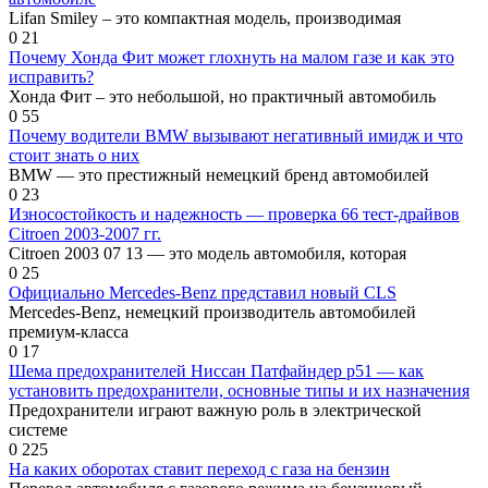
Lifan Smiley – это компактная модель, производимая
0
21
Почему Хонда Фит может глохнуть на малом газе и как это
исправить?
Хонда Фит – это небольшой, но практичный автомобиль
0
55
Почему водители BMW вызывают негативный имидж и что
стоит знать о них
BMW — это престижный немецкий бренд автомобилей
0
23
Износостойкость и надежность — проверка 66 тест-драйвов
Citroen 2003-2007 гг.
Citroen 2003 07 13 — это модель автомобиля, которая
0
25
Официально Mercedes-Benz представил новый CLS
Mercedes-Benz, немецкий производитель автомобилей
премиум-класса
0
17
Шема предохранителей Ниссан Патфайндер р51 — как
установить предохранители, основные типы и их назначения
Предохранители играют важную роль в электрической
системе
0
225
На каких оборотах ставит переход с газа на бензин