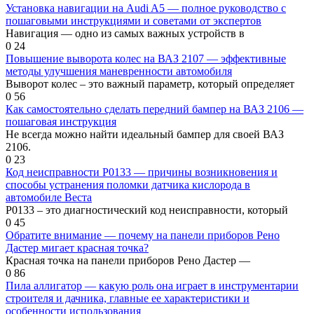
Установка навигации на Audi A5 — полное руководство с
пошаговыми инструкциями и советами от экспертов
Навигация — одно из самых важных устройств в
0
24
Повышение выворота колес на ВАЗ 2107 — эффективные
методы улучшения маневренности автомобиля
Выворот колес – это важный параметр, который определяет
0
56
Как самостоятельно сделать передний бампер на ВАЗ 2106 —
пошаговая инструкция
Не всегда можно найти идеальный бампер для своей ВАЗ
2106.
0
23
Код неисправности P0133 — причины возникновения и
способы устранения поломки датчика кислорода в
автомобиле Веста
P0133 – это диагностический код неисправности, который
0
45
Обратите внимание — почему на панели приборов Рено
Дастер мигает красная точка?
Красная точка на панели приборов Рено Дастер —
0
86
Пила аллигатор — какую роль она играет в инструментарии
строителя и дачника, главные ее характеристики и
особенности использования