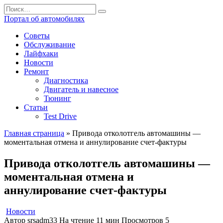
Перейти
Search
к
for:
Портал об автомобилях
содержанию
Советы
Обслуживание
Лайфхаки
Новости
Ремонт
Диагностика
Двигатель и навесное
Тюнинг
Статьи
Test Drive
Главная страница
»
Привода отколотгель автомашины —
моментальная отмена и аннулирование счет-фактуры
Привода отколотгель автомашины —
моментальная отмена и
аннулирование счет-фактуры
Новости
Автор
srsadm33
На чтение
11 мин
Просмотров
5