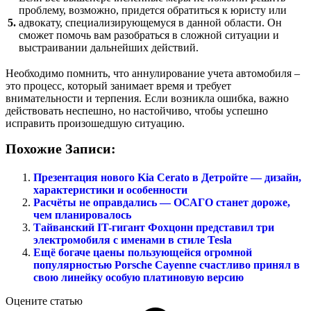
проблему, возможно, придется обратиться к юристу или
5.
адвокату, специализирующемуся в данной области. Он
сможет помочь вам разобраться в сложной ситуации и
выстраивании дальнейших действий.
Необходимо помнить, что аннулирование учета автомобиля –
это процесс, который занимает время и требует
внимательности и терпения. Если возникла ошибка, важно
действовать неспешно, но настойчиво, чтобы успешно
исправить произошедшую ситуацию.
Похожие Записи:
Презентация нового Kia Cerato в Детройте — дизайн,
характеристики и особенности
Расчёты не оправдались — ОСАГО станет дороже,
чем планировалось
Тайванский IT-гигант Фохцонн представил три
электромобиля с именами в стиле Tesla
Ещё богаче цаены пользующейся огромной
популярностью Porsche Cayenne счастливо принял в
свою линейку особую платиновую версию
Оцените статью