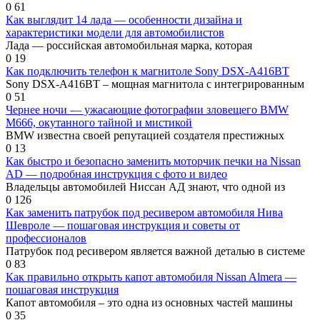
0
61
Как выглядит 14 лада — особенности дизайна и
характеристики модели для автомобилистов
Лада — российская автомобильная марка, которая
0
19
Как подключить телефон к магнитоле Sony DSX-A416BT
Sony DSX-A416BT – мощная магнитола с интегрированным
0
51
Чернее ночи — ужасающие фотографии зловещего BMW
M666, окутанного тайной и мистикой
BMW известна своей репутацией создателя престижных
0
13
Как быстро и безопасно заменить моторчик печки на Nissan
AD — подробная инструкция с фото и видео
Владельцы автомобилей Ниссан АД знают, что одной из
0
126
Как заменить патрубок под ресивером автомобиля Нива
Шевроле — пошаговая инструкция и советы от
профессионалов
Патрубок под ресивером является важной деталью в системе
0
83
Как правильно открыть капот автомобиля Nissan Almera —
пошаговая инструкция
Капот автомобиля – это одна из основных частей машины
0
35