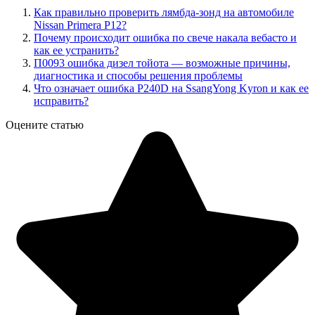
Как правильно проверить лямбда-зонд на автомобиле
Nissan Primera P12?
Почему происходит ошибка по свече накала вебасто и
как ее устранить?
П0093 ошибка дизел тойота — возможные причины,
диагностика и способы решения проблемы
Что означает ошибка P240D на SsangYong Kyron и как ее
исправить?
Оцените статью