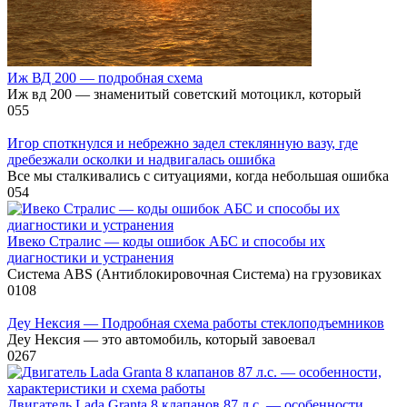
Иж ВД 200 — подробная схема
Иж вд 200 — знаменитый советский мотоцикл, который
0
55
Игор споткнулся и небрежно задел стеклянную вазу, где
дребезжали осколки и надвигалась ошибка
Все мы сталкивались с ситуациями, когда небольшая ошибка
0
54
Ивеко Стралис — коды ошибок АБС и способы их
диагностики и устранения
Система ABS (Антиблокировочная Система) на грузовиках
0
108
Деу Нексия — Подробная схема работы стеклоподъемников
Деу Нексия — это автомобиль, который завоевал
0
267
Двигатель Lada Granta 8 клапанов 87 л.с. — особенности,