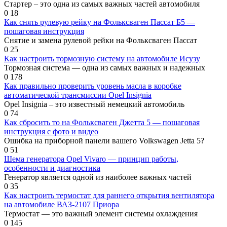
Стартер – это одна из самых важных частей автомобиля
0
18
Как снять рулевую рейку на Фольксваген Пассат Б5 —
пошаговая инструкция
Снятие и замена рулевой рейки на Фольксваген Пассат
0
25
Как настроить тормозную систему на автомобиле Исузу
Тормозная система — одна из самых важных и надежных
0
178
Как правильно проверить уровень масла в коробке
автоматической трансмиссии Opel Insignia
Opel Insignia – это известный немецкий автомобиль
0
74
Как сбросить то на Фольксваген Джетта 5 — пошаговая
инструкция с фото и видео
Ошибка на приборной панели вашего Volkswagen Jetta 5?
0
51
Шема генератора Opel Vivaro — принцип работы,
особенности и диагностика
Генератор является одной из наиболее важных частей
0
35
Как настроить термостат для раннего открытия вентилятора
на автомобиле ВАЗ-2107 Приора
Термостат — это важный элемент системы охлаждения
0
145