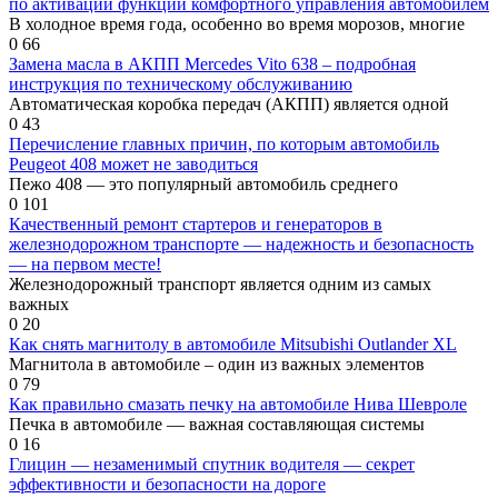
по активации функции комфортного управления автомобилем
В холодное время года, особенно во время морозов, многие
0
66
Замена масла в АКПП Mercedes Vito 638 – подробная
инструкция по техническому обслуживанию
Автоматическая коробка передач (АКПП) является одной
0
43
Перечисление главных причин, по которым автомобиль
Peugeot 408 может не заводиться
Пежо 408 — это популярный автомобиль среднего
0
101
Качественный ремонт стартеров и генераторов в
железнодорожном транспорте — надежность и безопасность
— на первом месте!
Железнодорожный транспорт является одним из самых
важных
0
20
Как снять магнитолу в автомобиле Mitsubishi Outlander XL
Магнитола в автомобиле – один из важных элементов
0
79
Как правильно смазать печку на автомобиле Нива Шевроле
Печка в автомобиле — важная составляющая системы
0
16
Глицин — незаменимый спутник водителя — секрет
эффективности и безопасности на дороге