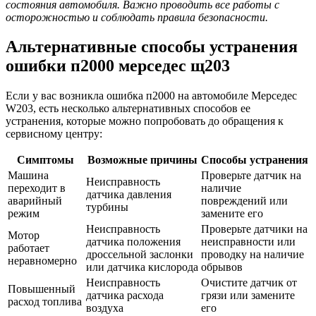
состояния автомобиля. Важно проводить все работы с
осторожностью и соблюдать правила безопасности.
Альтернативные способы устранения
ошибки п2000 мерседес щ203
Если у вас возникла ошибка п2000 на автомобиле Мерседес
W203, есть несколько альтернативных способов ее
устранения, которые можно попробовать до обращения к
сервисному центру:
Симптомы
Возможные причины
Способы устранения
Машина
Проверьте датчик на
Неисправность
переходит в
наличие
датчика давления
аварийный
повреждений или
турбины
режим
замените его
Неисправность
Проверьте датчики на
Мотор
датчика положения
неисправности или
работает
дроссельной заслонки
проводку на наличие
неравномерно
или датчика кислорода
обрывов
Неисправность
Очистите датчик от
Повышенный
датчика расхода
грязи или замените
расход топлива
воздуха
его