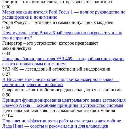
Глицин – это аминокислота, которая является одним из
0
30
Маркировка двигателя Ford Focus 1 — полное руководство по
расшифровке и пониманию
Форд Фокус 1 – это одна из самых популярных моделей
0
62
Почему генератор Волга Крайслер сильно нагревается и как
это исправить?
Генератор – это устройство, которое превращает
механическую
0
34
Порядок сборки двигателя УАЗ 469 — подробная инструкция
с фото и пошаговым описанием
УАЗ 469 — легендарный отечественный внедорожник
0
27
В Ниссане Ноут не работает подсветка номерного знака —
причины и решение проблемы
Современные автомобили нередко оснащаются различными
0
50
Принцип функционирования центрального замка автомобиля
Daewoo Nexia — основные принципы и устройство системы
Центральный замок является важной частью автомобиля
0
104
Повышение эффективности работы стартера на автомобиле
Лада Нива — советы и рекомендации для владельцев