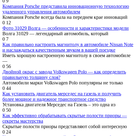
0
9
Компания Porsche представила инновационную технологию
удаленного управления автомобилем
Компания Porsche всегда была на переднем крае инноваций
0
12
Фото 31029 Волга — особенности и характеристики модели
Волга 31029 — легендарный автомобиль, который
0
7
Как правильно настроить магнитолу в автомобиле Nissan Note
и наслаждаться качественным звуком в вашей поездке
Иметь хорошую настроенную магнитолу в своем автомобиле
—
0
56
Двойной окрас с завода Volkswagen Polo — как определить
правильную толщину слоя?
Автомобили марки Volkswagen Polo популярны не только
0
44
Как установить двигатель мерседес на газель и получить
более мощное и надежное транспортное средство
Установка двигателя Мерседес на Газель – это одна из
0
50
Как эффективно обрабатывать скрытые полости приоры —
секреты мастерства
Скрытые полости приоры представляют собой интересную
0
24