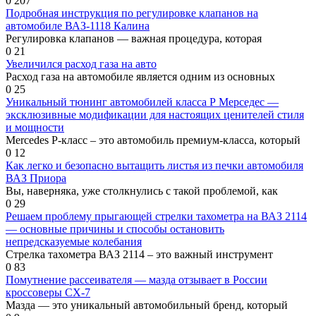
0
207
Подробная инструкция по регулировке клапанов на
автомобиле ВАЗ-1118 Калина
Регулировка клапанов — важная процедура, которая
0
21
Увеличился расход газа на авто
Расход газа на автомобиле является одним из основных
0
25
Уникальный тюнинг автомобилей класса Р Мерседес —
эксклюзивные модификации для настоящих ценителей стиля
и мощности
Mercedes Р-класс – это автомобиль премиум-класса, который
0
12
Как легко и безопасно вытащить листья из печки автомобиля
ВАЗ Приора
Вы, наверняка, уже столкнулись с такой проблемой, как
0
29
Решаем проблему прыгающей стрелки тахометра на ВАЗ 2114
— основные причины и способы остановить
непредсказуемые колебания
Стрелка тахометра ВАЗ 2114 – это важный инструмент
0
83
Помутнение рассеивателя — мазда отзывает в России
кроссоверы CX-7
Мазда — это уникальный автомобильный бренд, который