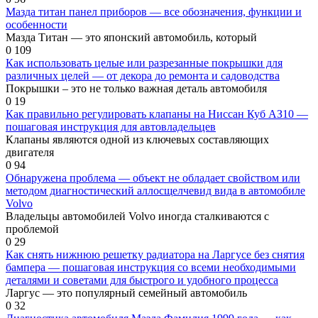
Мазда титан панел приборов — все обозначения, функции и
особенности
Мазда Титан — это японский автомобиль, который
0
109
Как использовать целые или разрезанные покрышки для
различных целей — от декора до ремонта и садоводства
Покрышки – это не только важная деталь автомобиля
0
19
Как правильно регулировать клапаны на Ниссан Куб АЗ10 —
пошаговая инструкция для автовладельцев
Клапаны являются одной из ключевых составляющих
двигателя
0
94
Обнаружена проблема — объект не обладает свойством или
методом диагностический аллосщелчевид вида в автомобиле
Volvo
Владельцы автомобилей Volvo иногда сталкиваются с
проблемой
0
29
Как снять нижнюю решетку радиатора на Ларгусе без снятия
бампера — пошаговая инструкция со всеми необходимыми
деталями и советами для быстрого и удобного процесса
Ларгус — это популярный семейный автомобиль
0
32