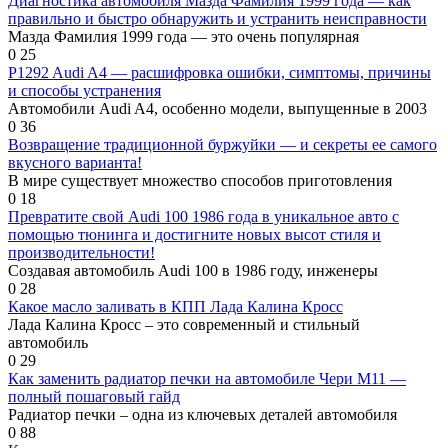
Диагностика автомобиля Мазда Фамилия 1999 года — как
правильно и быстро обнаружить и устранить неисправности
Мазда Фамилия 1999 года — это очень популярная
0
25
P1292 Audi A4 — расшифровка ошибки, симптомы, причины
и способы устранения
Автомобили Audi A4, особенно модели, выпущенные в 2003
0
36
Возвращение традиционной буржуйки — и секреты ее самого
вкусного варианта!
В мире существует множество способов приготовления
0
18
Превратите свой Audi 100 1986 года в уникальное авто с
помощью тюнинга и достигните новых высот стиля и
производительности!
Создавая автомобиль Audi 100 в 1986 году, инженеры
0
28
Какое масло заливать в КПП Лада Калина Кросс
Лада Калина Кросс – это современный и стильный
автомобиль
0
29
Как заменить радиатор печки на автомобиле Чери М11 —
полный пошаговый гайд
Радиатор печки – одна из ключевых деталей автомобиля
0
88