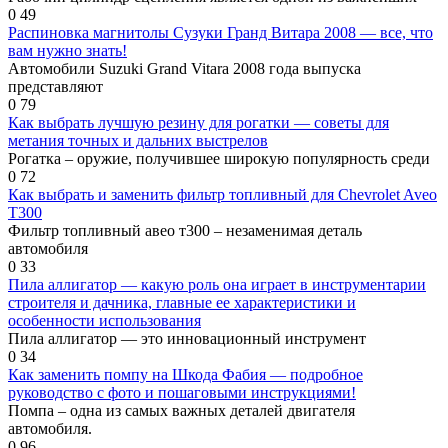
0
49
Распиновка магнитолы Сузуки Гранд Витара 2008 — все, что
вам нужно знать!
Автомобили Suzuki Grand Vitara 2008 года выпуска
представляют
0
79
Как выбрать лучшую резину для рогатки — советы для
метания точных и дальних выстрелов
Рогатка – оружие, получившее широкую популярность среди
0
72
Как выбрать и заменить фильтр топливный для Chevrolet Aveo
T300
Фильтр топливный авео т300 – незаменимая деталь
автомобиля
0
33
Пила аллигатор — какую роль она играет в инструментарии
строителя и дачника, главные ее характеристики и
особенности использования
Пила аллигатор — это инновационный инструмент
0
34
Как заменить помпу на Шкода Фабия — подробное
руководство с фото и пошаговыми инструкциями!
Помпа – одна из самых важных деталей двигателя
автомобиля.
0
96