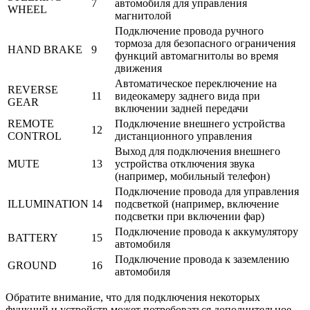
7
автомобиля для управления
WHEEL
магнитолой
Подключение провода ручного
тормоза для безопасного ограничения
HAND BRAKE
9
функций автомагнитолы во время
движения
Автоматическое переключение на
REVERSE
11
видеокамеру заднего вида при
GEAR
включении задней передачи
REMOTE
Подключение внешнего устройства
12
CONTROL
дистанционного управления
Выход для подключения внешнего
MUTE
13
устройства отключения звука
(например, мобильный телефон)
Подключение провода для управления
ILLUMINATION
14
подсветкой (например, включение
подсветки при включении фар)
Подключение провода к аккумулятору
BATTERY
15
автомобиля
Подключение провода к заземлению
GROUND
16
автомобиля
Обратите внимание, что для подключения некоторых
функций и устройств может потребоваться дополнительное