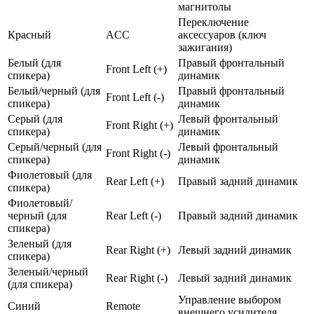
магнитолы
Переключение
Красный
ACC
аксессуаров (ключ
зажигания)
Белый (для
Правый фронтальный
Front Left (+)
спикера)
динамик
Белый/черный (для
Правый фронтальный
Front Left (-)
спикера)
динамик
Серый (для
Левый фронтальный
Front Right (+)
спикера)
динамик
Серый/черный (для
Левый фронтальный
Front Right (-)
спикера)
динамик
Фиолетовый (для
Rear Left (+)
Правый задний динамик
спикера)
Фиолетовый/
черный (для
Rear Left (-)
Правый задний динамик
спикера)
Зеленый (для
Rear Right (+)
Левый задний динамик
спикера)
Зеленый/черный
Rear Right (-)
Левый задний динамик
(для спикера)
Управление выбором
Синий
Remote
внешнего усилителя