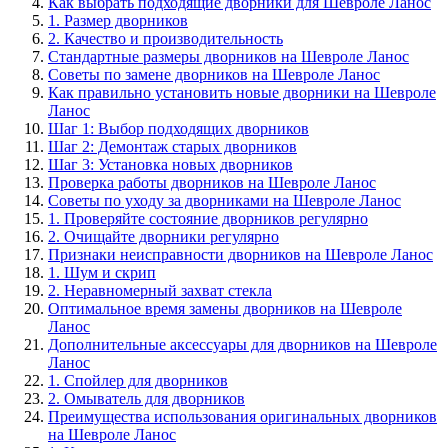
Как выбрать подходящие дворники для Шевроле Ланос
1. Размер дворников
2. Качество и производительность
Стандартные размеры дворников на Шевроле Ланос
Советы по замене дворников на Шевроле Ланос
Как правильно установить новые дворники на Шевроле
Ланос
Шаг 1: Выбор подходящих дворников
Шаг 2: Демонтаж старых дворников
Шаг 3: Установка новых дворников
Проверка работы дворников на Шевроле Ланос
Советы по уходу за дворниками на Шевроле Ланос
1. Проверяйте состояние дворников регулярно
2. Очищайте дворники регулярно
Признаки неисправности дворников на Шевроле Ланос
1. Шум и скрип
2. Неравномерный захват стекла
Оптимальное время замены дворников на Шевроле
Ланос
Дополнительные аксессуары для дворников на Шевроле
Ланос
1. Спойлер для дворников
2. Омыватель для дворников
Преимущества использования оригинальных дворников
на Шевроле Ланос