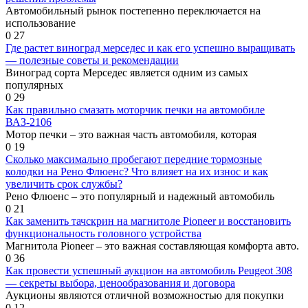
Автомобильный рынок постепенно переключается на
использование
0
27
Где растет виноград мерседес и как его успешно выращивать
— полезные советы и рекомендации
Виноград сорта Мерседес является одним из самых
популярных
0
29
Как правильно смазать моторчик печки на автомобиле
ВАЗ-2106
Мотор печки – это важная часть автомобиля, которая
0
19
Сколько максимально пробегают передние тормозные
колодки на Рено Флюенс? Что влияет на их износ и как
увеличить срок службы?
Рено Флюенс – это популярный и надежный автомобиль
0
21
Как заменить тачскрин на магнитоле Pioneer и восстановить
функциональность головного устройства
Магнитола Pioneer – это важная составляющая комфорта авто.
0
36
Как провести успешный аукцион на автомобиль Peugeot 308
— секреты выбора, ценообразования и договора
Аукционы являются отличной возможностью для покупки
0
12