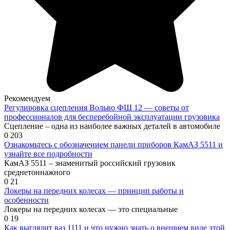
Рекомендуем
Регулировка сцепления Вольво ФШ 12 — советы от
профессионалов для бесперебойной эксплуатации грузовика
Сцепление – одна из наиболее важных деталей в автомобиле
0
203
Ознакомьтесь с обозначением панели приборов КамАЗ 5511 и
узнайте все подробности
КамАЗ 5511 – знаменитый российский грузовик
среднетоннажного
0
21
Локеры на передних колесах — принцип работы и
особенности
Локеры на передних колесах — это специальные
0
19
Как выглядит ваз 1111 и что нужно знать о внешнем виде этой