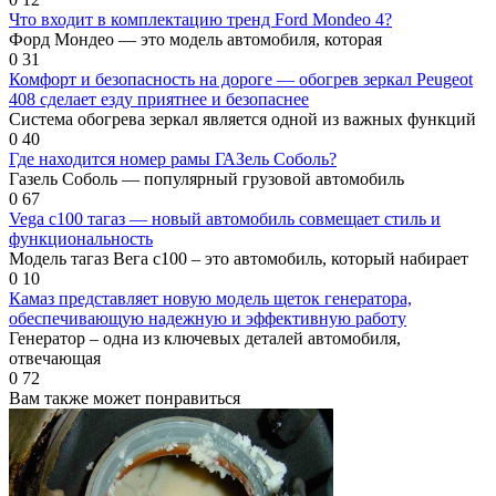
Что входит в комплектацию тренд Ford Mondeo 4?
Форд Мондео — это модель автомобиля, которая
0
31
Комфорт и безопасность на дороге — обогрев зеркал Peugeot
408 сделает езду приятнее и безопаснее
Система обогрева зеркал является одной из важных функций
0
40
Где находится номер рамы ГАЗель Соболь?
Газель Соболь — популярный грузовой автомобиль
0
67
Vega c100 тагаз — новый автомобиль совмещает стиль и
функциональность
Модель тагаз Вега c100 – это автомобиль, который набирает
0
10
Камаз представляет новую модель щеток генератора,
обеспечивающую надежную и эффективную работу
Генератор – одна из ключевых деталей автомобиля,
отвечающая
0
72
Вам также может понравиться