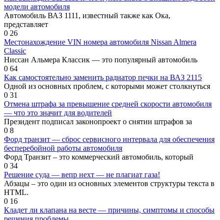
модели автомобиля
Автомобиль ВАЗ 1111, известный также как Ока,
представляет
0
26
Местонахождение VIN номера автомобиля Nissan Almera
Classic
Ниссан Альмера Классик — это популярный автомобиль
0
64
Как самостоятельно заменить радиатор печки на ВАЗ 2115
Одной из основных проблем, с которыми может столкнуться
0
31
Отмена штрафа за превышение средней скорости автомобиля
— что это значит для водителей
Президент подписал законопроект о снятии штрафов за
0
8
Форд транзит — сброс сервисного интервала для обеспечения
бесперебойной работы автомобиля
Форд Транзит – это коммерческий автомобиль, который
0
34
Решение суда — вепр нехт — не плагиат газа!
Абзацы – это один из основных элементов структуры текста в
HTML.
0
16
Кладет ли клапана на весте — причины, симптомы и способы
решения проблемы