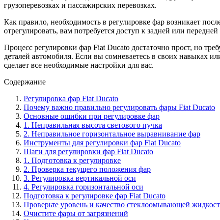
грузоперевозках и пассажирских перевозках.
Как правило, необходимость в регулировке фар возникает после
отрегулировать, вам потребуется доступ к задней или передне
Процесс регулировки фар Fiat Ducato достаточно прост, но тр
деталей автомобиля. Если вы сомневаетесь в своих навыках и
сделает все необходимые настройки для вас.
Содержание
Регулировка фар Fiat Ducato
Почему важно правильно регулировать фары Fiat Ducato
Основные ошибки при регулировке фар
1. Неправильная высота светового пучка
2. Неправильное горизонтальное выравнивание фар
Инструменты для регулировки фар Fiat Ducato
Шаги для регулировки фар Fiat Ducato
1. Подготовка к регулировке
2. Проверка текущего положения фар
3. Регулировка вертикальной оси
4. Регулировка горизонтальной оси
Подготовка к регулировке фар Fiat Ducato
Проверьте уровень и качество стеклоомывающей жидкос
Очистите фары от загрязнений