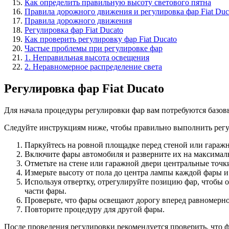
Как определить правильную высоту светового пятна
Правила дорожного движения и регулировка фар Fiat Duc
Правила дорожного движения
Регулировка фар Fiat Ducato
Как проверить регулировку фар Fiat Ducato
Частые проблемы при регулировке фар
1. Неправильная высота освещения
2. Неравномерное распределение света
Регулировка фар Fiat Ducato
Для начала процедуры регулировки фар вам потребуются базовы
Следуйте инструкциям ниже, чтобы правильно выполнить регул
Паркуйтесь на ровной площадке перед стеной или гараж
Включите фары автомобиля и разверните их на максимал
Отметьте на стене или гаражной двери центральные точк
Измерьте высоту от пола до центра лампы каждой фары и 
Используя отвертку, отрегулируйте позицию фар, чтобы
части фары.
Проверьте, что фары освещают дорогу вперед равномерно
Повторите процедуру для другой фары.
После проведения регулировки рекомендуется проверить, что 