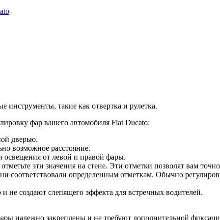
ato
е инструменты, такие как отвертка и рулетка.
ировку фар вашего автомобиля Fiat Ducato:
ной дверью.
ьно возможное расстояние.
и освещения от левой и правой фары.
отметьте эти значения на стене. Эти отметки позволят вам точ
 они соответствовали определенным отметкам. Обычно регулиров
 и не создают слепящего эффекта для встречных водителей.
фары надежно закреплены и не требуют дополнительной фиксаци