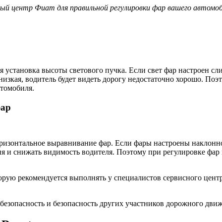
й центр Фиат для правильной регулировки фар вашего автомоби
 установка высоты светового пучка. Если свет фар настроен сл
 низкая, водитель будет видеть дорогу недостаточно хорошо. По
втомобиля.
фар
изонтальное выравнивание фар. Если фары настроены наклонно 
ия и снижать видимость водителя. Поэтому при регулировке фар
торую рекомендуется выполнять у специалистов сервисного цен
 безопасность и безопасность других участников дорожного дви