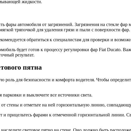
омывающей жидкости.
ь фары автомобиля от загрязнений. Загрязнения на стекле фар 
мягкой тряпочкой для удаления грязи и пыли с поверхности фар.
омендуется обратиться к специалистам для проверки и возможн
обиль будет готов к процессу регулировки фар Fiat Ducato. Ва
очный результат.
тового пятна
ную роль для безопасности и комфорта водителя. Чтобы определи
я парковки и выключите все источники света.
ов от стены и отметьте на ней горизонтальную линию, совпадаю
т и прицельтесь фарами к отмеченной горизонтальной линии. С
и наследите световое пятно на стене. Оно должно быть располо