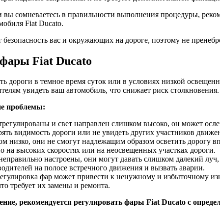
и вы сомневаетесь в правильности выполнения процедуры, реко
обиля Fiat Ducato.
безопасность вас и окружающих на дороге, поэтому не пренебр
фары Fiat Ducato
дороги в темное время суток или в условиях низкой освещеннос
телям увидеть ваш автомобиль, что снижает риск столкновения.
е проблемы:
трегулированы и свет направлен слишком высоко, он может осле
ть видимость дороги или не увидеть других участников движен
 низко, они не смогут надлежащим образом осветить дорогу впе
но на высоких скоростях или на неосвещенных участках дороги.
неправильно настроены, они могут давать слишком далекий луч,
водителей на полосе встречного движения и вызвать аварии.
егулировка фар может привести к ненужному и избыточному изн
то требует их замены и ремонта.
ение, рекомендуется регулировать фары Fiat Ducato с опред