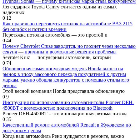
Hyundai Sonata — почему китайская марка стала конкурентом
Легендарная Toyota Camry считается одним из самых
надежных
0
12
Как правильно перетянуть потолок на автомобиле ВАЗ 2115
без ошибок и потери времени
Перетяжка потолка автомобиля — это простой и
0
44
Почему Chevrolet Cruze заводится, но глохнет через несколько
секунд — причины и возможные решения проблемы
Sevrolet Kruz — популярный автомобиль, который
0
74
Обновленная самая популярная модель Honda вышла на
рынок в эпоху массового перехода покупателей к другим
маркам, удачно обошла конкурентов с помощью стильного
декора
Этой весной компания Honda представила обновленную
0
9
Инструкция по использованию автомагнитолы Pioneer DEH-
4500BT с возможностью подключения по Bluetooth
Pioneer DEH-4500BT – это инновационная автомагнитола
0
35
Качественный ремонт автомобилей Renault в Жуковском по
доступным ценам
Когда ваш автомобиль Рено нуждается в ремонте, важно