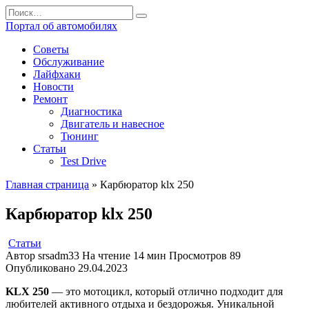
Перейти
Search
к
for:
Портал об автомобилях
содержанию
Советы
Обслуживание
Лайфхаки
Новости
Ремонт
Диагностика
Двигатель и навесное
Тюнинг
Статьи
Test Drive
Главная страница
»
Карбюратор klx 250
Карбюратор klx 250
Статьи
Автор
srsadm33
На чтение
14 мин
Просмотров
89
Опубликовано
29.04.2023
KLX 250
— это мотоцикл, который отлично подходит для
любителей активного отдыха и бездорожья. Уникальной