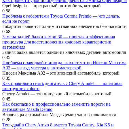
Как провести урок по обучению двери багажника Opel Insignia
Opel Insignia — прекрасный автомобиль, который
0
58
Проблема с габаритами Toyota Corona Premio — что делать,
если не горят
Габариты являются одним из главных элементов безопасности
0
68
Замена задней балки камри 30 — простая и эффективная
процедура для восстановления ходовых характеристик
автомобиля
Задняя балка является одной из ключевых деталей автомобиля
0
35
Проблема с заводкой и иногда глохнет мотор Ниссан Максима
А32 — взгляд мастера в автомастерской
Ниссан Максима А32 – это японский автомобиль, который
0
35
Как правильно снять двигатель с Chery Amulet — пошаговая
инструкция с фото
Cherry Amulet — это популярный автомобиль, который
0
45
Как безопасно и профессионально заменить пороги на
автомобиле Mazda Demio
Владельцы автомобиля Мазда Демио часто сталкиваются
0
28
Тест-драйв Chery Arrizo 8 вместо Toyota Camry, Kia K5 и