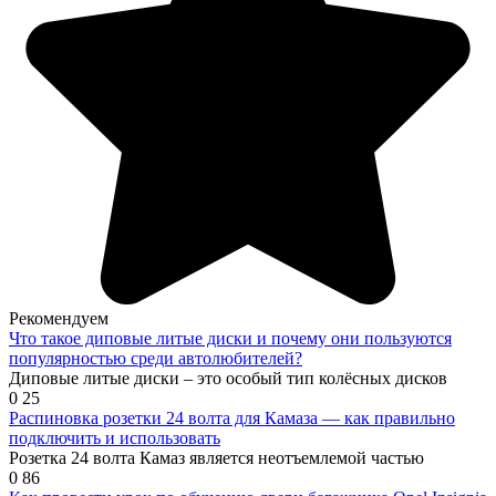
Рекомендуем
Что такое диповые литые диски и почему они пользуются
популярностью среди автолюбителей?
Диповые литые диски – это особый тип колёсных дисков
0
25
Распиновка розетки 24 волта для Камаза — как правильно
подключить и использовать
Розетка 24 волта Камаз является неотъемлемой частью
0
86