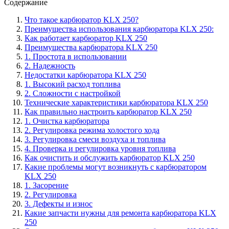
Содержание
Что такое карбюратор KLX 250?
Преимущества использования карбюратора KLX 250:
Как работает карбюратор KLX 250
Преимущества карбюратора KLX 250
1. Простота в использовании
2. Надежность
Недостатки карбюратора KLX 250
1. Высокий расход топлива
2. Сложности с настройкой
Технические характеристики карбюратора KLX 250
Как правильно настроить карбюратор KLX 250
1. Очистка карбюратора
2. Регулировка режима холостого хода
3. Регулировка смеси воздуха и топлива
4. Проверка и регулировка уровня топлива
Как очистить и обслужить карбюратор KLX 250
Какие проблемы могут возникнуть с карбюратором
KLX 250
1. Засорение
2. Регулировка
3. Дефекты и износ
Какие запчасти нужны для ремонта карбюратора KLX
250