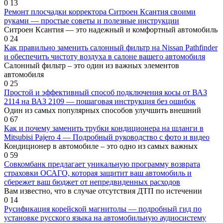
0
13
Ремонт плосчадки корректора Ситроен Ксантия своими
руками — простые советы и полезные инструкции
Ситроен Ксантия — это надежный и комфортный автомобиль
0
24
Как правильно заменить салонный фильтр на Nissan Pathfinder
и обеспечить чистоту воздуха в салоне вашего автомобиля
Салонный фильтр – это один из важных элементов
автомобиля
0
25
Простой и эффективный способ подключения косы от ВАЗ
2114 на ВАЗ 2109 — пошаговая инструкция без ошибок
Один из самых популярных способов улучшить внешний
0
67
Как и почему заменить трубки кондиционера на шланги в
Mitsubisi Pajero 4 — Подробный руководство с фото и видео
Кондиционер в автомобиле – это одно из самых важных
0
59
Совкомбанк предлагает уникальную программу возврата
страховки ОСАГО, которая защитит ваш автомобиль и
сбережет ваш бюджет от непредвиденных расходов
Вам известно, что в случае отсутствия ДТП по истечении
0
14
Русификация корейской магнитолы — подробный гид по
установке русского языка на автомобильную аудиосистему