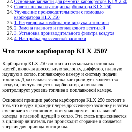
Основные запчасти для ремонта карбюратора KLX 250:
Советы по эксплуатации карбюратора KLX 250
Улучшение производительности с помощью
карбюратора KLX 250
1. Регулировка комбинации воздуха и топлива
2. Замена главного и поплавкового вентилей
3. Установка производительного фильтра воздуха
4. Настройка дроссельной заслонки
Что такое карбюратор KLX 250?
Карбюратор KLX 250 состоит из нескольких основных
частей, включая дроссельную заслонку, диффузор, главную
идущую в сопло, поплавковую камеру и систему подачи
топлива. Дроссельная заслонка контролирует количество
воздуха, поступающего в карбюратор, а поплавок
контролирует уровень топлива в поплавковой камере.
Основной принцип работы карбюратора KLX 250 состоит в
том, что воздух проходит через дроссельную заслонку и затем
смешивается с топливом, поступающим из поплавковой
камеры, в главной идущей в сопло. Эта смесь впрыскивается
в цилиндр двигателя, где происходит сгорание и создается
энергия для привода мотоцикла.