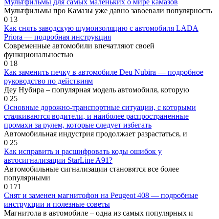
Мультфильмы для самых маленьких о мире камазов
Мультфильмы про Камазы уже давно завоевали популярность
0
13
Как снять заводскую шумоизоляцию с автомобиля LADA
Priora — подробная инструкция
Современные автомобили впечатляют своей
функциональностью
0
18
Как заменить печку в автомобиле Deu Nubira — подробное
руководство по действиям
Деу Нубира – популярная модель автомобиля, которую
0
25
Основные дорожно-транспортные ситуации, с которыми
сталкиваются водители, и наиболее распространенные
промахи за рулем, которые следует избегать
Автомобильная индустрия продолжает разрастаться, и
0
25
Как исправить и расшифровать коды ошибок у
автосигнализации StarLine A91?
Автомобильные сигнализации становятся все более
популярными
0
171
Снят и заменен магнитофон на Peugeot 408 — подробные
инструкции и полезные советы
Магнитола в автомобиле – одна из самых популярных и