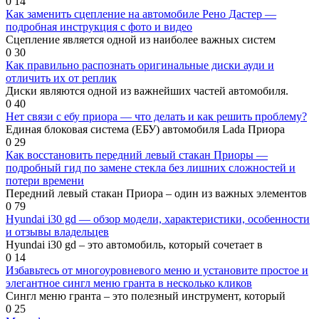
0
14
Как заменить сцепление на автомобиле Рено Дастер —
подробная инструкция с фото и видео
Сцепление является одной из наиболее важных систем
0
30
Как правильно распознать оригинальные диски ауди и
отличить их от реплик
Диски являются одной из важнейших частей автомобиля.
0
40
Нет связи с ебу приора — что делать и как решить проблему?
Единая блоковая система (ЕБУ) автомобиля Lada Приора
0
29
Как восстановить передний левый стакан Приоры —
подробный гид по замене стекла без лишних сложностей и
потери времени
Передний левый стакан Приора – один из важных элементов
0
79
Hyundai i30 gd — обзор модели, характеристики, особенности
и отзывы владельцев
Hyundai i30 gd – это автомобиль, который сочетает в
0
14
Избавьтесь от многоуровневого меню и установите простое и
элегантное сингл меню гранта в несколько кликов
Сингл меню гранта – это полезный инструмент, который
0
25