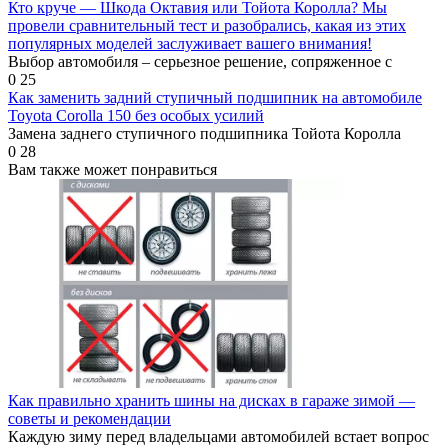
Кто круче — Шкода Октавия или Тойота Королла? Мы
провели сравнительный тест и разобрались, какая из этих
популярных моделей заслуживает вашего внимания!
Выбор автомобиля – серьезное решение, сопряженное с
0
25
Как заменить задний ступичный подшипник на автомобиле
Toyota Corolla 150 без особых усилий
Замена заднего ступичного подшипника Тойота Королла
0
28
Вам также может понравиться
Как правильно хранить шины на дисках в гараже зимой —
советы и рекомендации
Каждую зиму перед владельцами автомобилей встает вопрос