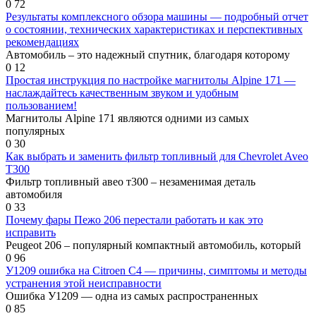
0
72
Результаты комплексного обзора машины — подробный отчет
о состоянии, технических характеристиках и перспективных
рекомендациях
Автомобиль – это надежный спутник, благодаря которому
0
12
Простая инструкция по настройке магнитолы Alpine 171 —
наслаждайтесь качественным звуком и удобным
пользованием!
Магнитолы Alpine 171 являются одними из самых
популярных
0
30
Как выбрать и заменить фильтр топливный для Chevrolet Aveo
T300
Фильтр топливный авео т300 – незаменимая деталь
автомобиля
0
33
Почему фары Пежо 206 перестали работать и как это
исправить
Peugeot 206 – популярный компактный автомобиль, который
0
96
У1209 ошибка на Citroen C4 — причины, симптомы и методы
устранения этой неисправности
Ошибка У1209 — одна из самых распространенных
0
85