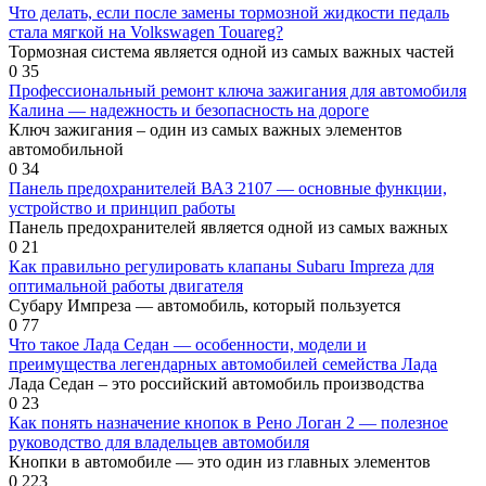
Что делать, если после замены тормозной жидкости педаль
стала мягкой на Volkswagen Touareg?
Тормозная система является одной из самых важных частей
0
35
Профессиональный ремонт ключа зажигания для автомобиля
Калина — надежность и безопасность на дороге
Ключ зажигания – один из самых важных элементов
автомобильной
0
34
Панель предохранителей ВАЗ 2107 — основные функции,
устройство и принцип работы
Панель предохранителей является одной из самых важных
0
21
Как правильно регулировать клапаны Subaru Impreza для
оптимальной работы двигателя
Субару Импреза — автомобиль, который пользуется
0
77
Что такое Лада Седан — особенности, модели и
преимущества легендарных автомобилей семейства Лада
Лада Седан – это российский автомобиль производства
0
23
Как понять назначение кнопок в Рено Логан 2 — полезное
руководство для владельцев автомобиля
Кнопки в автомобиле — это один из главных элементов
0
223