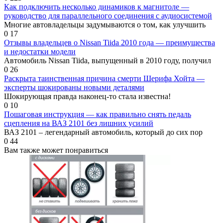
Как подключить несколько динамиков к магнитоле —
руководство для параллельного соединения с аудиосистемой
Многие автовладельцы задумываются о том, как улучшить
0
17
Отзывы владельцев о Nissan Tiida 2010 года — преимущества
и недостатки модели
Автомобиль Nissan Tiida, выпущенный в 2010 году, получил
0
26
Раскрыта таинственная причина смерти Шерифа Хойта —
эксперты шокированы новыми деталями
Шокирующая правда наконец-то стала известна!
0
10
Пошаговая инструкция — как правильно снять педаль
сцепления на ВАЗ 2101 без лишних усилий
ВАЗ 2101 – легендарный автомобиль, который до сих пор
0
44
Вам также может понравиться