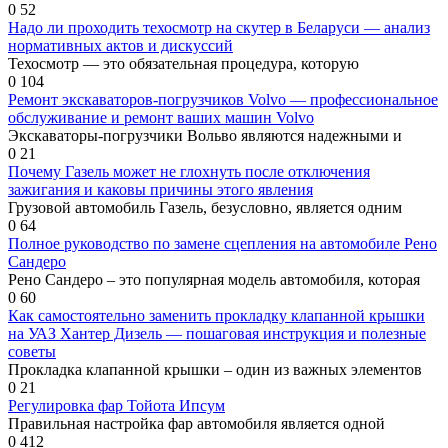
0
52
Надо ли проходить техосмотр на скутер в Беларуси — анализ
нормативных актов и дискуссий
Техосмотр — это обязательная процедура, которую
0
104
Ремонт экскаваторов-погрузчиков Volvo — профессиональное
обслуживание и ремонт ваших машин Volvo
Экскаваторы-погрузчики Вольво являются надежными и
0
21
Почему Газель может не глохнуть после отключения
зажигания и каковы причины этого явления
Грузовой автомобиль Газель, безусловно, является одним
0
64
Полное руководство по замене сцепления на автомобиле Рено
Сандеро
Рено Сандеро – это популярная модель автомобиля, которая
0
60
Как самостоятельно заменить прокладку клапанной крышки
на УАЗ Хантер Дизель — пошаговая инструкция и полезные
советы
Прокладка клапанной крышки – один из важных элементов
0
21
Регулировка фар Тойота Ипсум
Правильная настройка фар автомобиля является одной
0
412