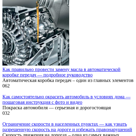
Как правильно провести замену масла в автоматической
коробке передач — подробное руководство
Автоматическая коробка передач – один из главных элементов
0
62
Как самостоятельно окрасить автомобиль в условиях дома —
пошаговая инструкция с фото и видео
Покраска автомобиля — серьезная и дорогостоящая
0
32
Ограничение скорости в населенных пунктах — как узнать
разрешенную скорость на дороге и избежать правонарушений
Скорость движения на дорогах – одна из самых важных