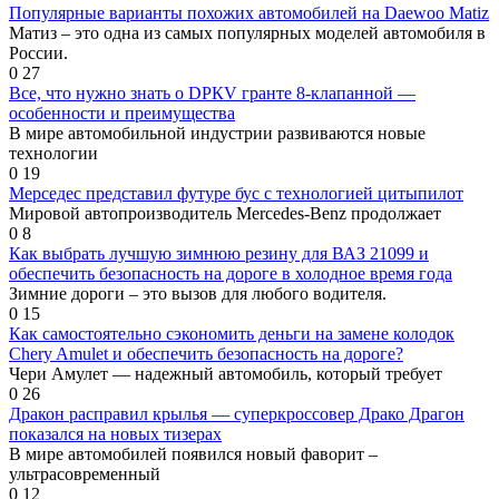
Популярные варианты похожих автомобилей на Daewoo Matiz
Матиз – это одна из самых популярных моделей автомобиля в
России.
0
27
Все, что нужно знать о DPКV гранте 8-клапанной —
особенности и преимущества
В мире автомобильной индустрии развиваются новые
технологии
0
19
Мерседес представил футуре бус с технологией цитыпилот
Мировой автопроизводитель Merсedes-Benz продолжает
0
8
Как выбрать лучшую зимнюю резину для ВАЗ 21099 и
обеспечить безопасность на дороге в холодное время года
Зимние дороги – это вызов для любого водителя.
0
15
Как самостоятельно сэкономить деньги на замене колодок
Chery Amulet и обеспечить безопасность на дороге?
Чери Амулет — надежный автомобиль, который требует
0
26
Дракон расправил крылья — суперкроссовер Драко Драгон
показался на новых тизерах
В мире автомобилей появился новый фаворит –
ультрасовременный
0
12