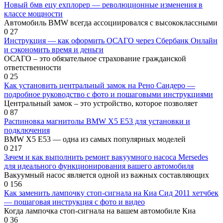
Новый бмв ецу ехплорер — революционные изменения в
классе мощности
Автомобиль BMW всегда ассоциировался с высококлассными
0
27
Инструкция — как оформить ОСАГО через Сбербанк Онлайн
и сэкономить время и деньги
ОСАГО – это обязательное страхование гражданской
ответственности
0
25
Как установить центральный замок на Рено Сандеро —
подробное руководство с фото и пошаговыми инструкциями
Центральный замок – это устройство, которое позволяет
0
87
Распиновка магнитолы BMW X5 E53 для установки и
подключения
BMW X5 E53 — одна из самых популярных моделей
0
217
Зачем и как выполнить ремонт вакуумного насоса Mersedes
для идеального функционирования вашего автомобиля
Вакуумный насос является одной из важных составляющих
0
156
Как заменить лампочку стоп-сигнала на Киа Сид 2011 хетчбек
— пошаговая инструкция с фото и видео
Когда лампочка стоп-сигнала на вашем автомобиле Киа
0
36