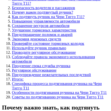
Тигго Т11?
Безопасность водителя и пассажиров
Почему важен подтянутый ручник?
Как подтянуть ручник на Чери Тигго Т11?
Повышение управляемости автомобиля
Сохранение ресурсов автомобиля
Улучшение тормозных характеристик
Предотвращение поломок и аварий
Экономия денежных средств
Проверяйте состояние тормозных колодок
Используйте ручник правильно
Проводите регулярное обслуживание
Соблюдайте правила экономного использования
автомобиля
Продление срока службы ручника
Регулярное обслуживание
Предупреждение нежелательных последствий
Итоги:
Специфика процесса подтягивания ручника на Чери
Тигго Т11
Особенности подтягивания ручника на Чери Тигго Т11
Советы по подтягиванию ручника на Чери Тигго Т11
Почему важно знать, как подтянуть