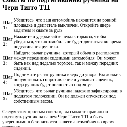
Чери Тигго Т11
Убедитесь, что ваш автомобиль находится на ровной
Шаг
площадке и двигатель выключен. Откройте дверь
1:
водителя и сядьте за руль.
Нажмите и удерживайте педаль тормоза, чтобы
Шаг
убедиться, что автомобиль не будет двигаться во время
2:
подтягивания ручника.
Найдите рычаг ручника, который обычно расположен
Шаг
между передними сиденьями автомобиля. Он может
3:
быть как над педалью тормоза, так и между передних
сидений.
Поднимите рычаг ручника вверх до упора. Вы должны
Шаг
почувствовать сопротивление и услышать щелчок,
4:
когда ручник будет полностью подтянут.
Убедитесь, что рычаг ручника надежно зафиксирован в
Шаг
поднятом положении. Он не должен опускаться под
5:
собственным весом.
Следуя этим простым советам, вы сможете правильно
подтянуть ручник на вашем Чери Тигго Т11 и быть
уверенными в безопасности вашего автомобиля во время
парковки.