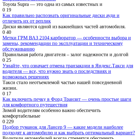
Toyota Supra — это одна из самых известных и
0
19
Как правильно распознать оригинальные диски ауди и
отличить их от реплик
Диски являются одной из важнейших частей автомобиля.
0
40
Метки ГРМ ВАЗ 2104 карбюратор — особенности выбора и
замены, рекомендации по эксплуатации и техническому
обслуживанию
Правильная работа двигателя – залог надежности и долгой
0
25
Узнайте, что означает отмена транзакции в Яндекс.Такси для
водителя — все, что нужно знать о последствиях и
возможных решениях
Такси стало неотъемлемой частью нашей повседневной
жизни.
0
17
Как включить печку в Форд Транзит — очень простые шаги
для комфортного путешествия
Зимой водителям особенно важно обеспечить
комфортабельные
0
229
Подбор туманок для Лансер 9 — какие модели наиболее
подходят к автомобилю и как выбрать оптимальный вариант?
Водители автомобилей всегда стремятся обеспечить