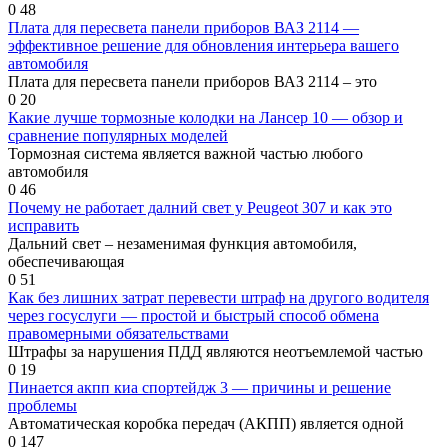
0
48
Плата для пересвета панели приборов ВАЗ 2114 —
эффективное решение для обновления интерьера вашего
автомобиля
Плата для пересвета панели приборов ВАЗ 2114 – это
0
20
Какие лучше тормозные колодки на Лансер 10 — обзор и
сравнение популярных моделей
Тормозная система является важной частью любого
автомобиля
0
46
Почему не работает далний свет у Peugeot 307 и как это
исправить
Дальний свет – незаменимая функция автомобиля,
обеспечивающая
0
51
Как без лишних затрат перевести штраф на другого водителя
через госуслуги — простой и быстрый способ обмена
правомерными обязательствами
Штрафы за нарушения ПДД являются неотъемлемой частью
0
19
Пинается акпп киа спортейдж 3 — причины и решение
проблемы
Автоматическая коробка передач (АКПП) является одной
0
147