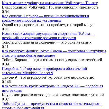
Как заменить турбину на автомобиле Volkswagen Touareg
Внедорожники Volkswagen Touareg снискали известность
0
54
Код ошибки 7 приора — причины возникновения и
возможные способы их устранения
Одной из распространенных проблем, с которой могут
0
41
Новая сверхмощная двухдверная спортивная Тойота —
необычайное сочетание роскоши и скорости
Тойота спортивная двухдверная — это одна из самых
0
11
Как разобрать фишку Toyota Corolla — пошаговая инструкция
с фото и подробным описанием
Тойота Королла — одна из самых популярных автомобилей
0
39
Подробный обзор панели приборов и обозначений
автомобиля Mitsubishi Lancer 9
Лансер 9 – это автомобиль, который уже неоднократно
0
146
Как установить круиз контроль на Peugeot 308 — подробная
инструкция
Круиз-контроль является одной из самых полезных функций
0
37
Тойота Супра — преимущества и недостатки легендарного
спортивного автомобиля