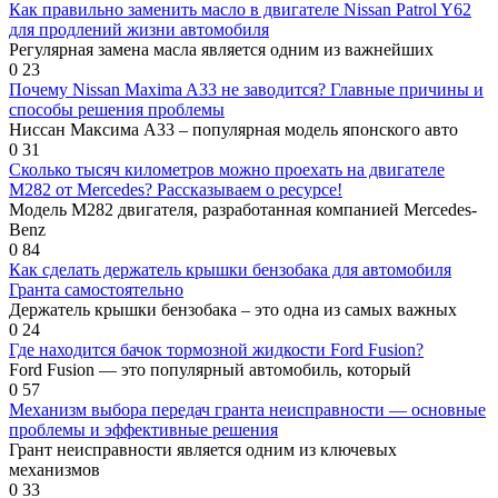
Как правильно заменить масло в двигателе Nissan Patrol Y62
для продлений жизни автомобиля
Регулярная замена масла является одним из важнейших
0
23
Почему Nissan Maxima A33 не заводится? Главные причины и
способы решения проблемы
Ниссан Максима А33 – популярная модель японского авто
0
31
Сколько тысяч километров можно проехать на двигателе
М282 от Mercedes? Рассказываем о ресурсе!
Модель М282 двигателя, разработанная компанией Mercedes-
Benz
0
84
Как сделать держатель крышки бензобака для автомобиля
Гранта самостоятельно
Держатель крышки бензобака – это одна из самых важных
0
24
Где находится бачок тормозной жидкости Ford Fusion?
Ford Fusion — это популярный автомобиль, который
0
57
Механизм выбора передач гранта неисправности — основные
проблемы и эффективные решения
Грант неисправности является одним из ключевых
механизмов
0
33