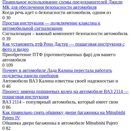
Правильное использование схемы предохранителей Джили
МК для обеспечения безопасности автомобиля
Когда речь идет о безопасности автомобиля, одним из
0
30
Простая инструкция — подключение клаксона к
автомобильной сигнализации
Сигнализация – важный компонент безопасности автомобиля.
0
39
Как установить птф Рено Дастер — пошаговая инструкция с
фото и видео
Приобретение ПТФ (противотуманных фар) для вашего
автомобиля
0
109
Почему в автомобиле Лада Калина перестала работать
подсветка панели приборов
Автомобили ВАЗ Калина известны своей надежностью и
0
46
Процесс замены поршневых колец на автомобиле ВАЗ 2114 —
пошаговая инструкция
ВАЗ 2114 – популярный автомобиль, который имеет свои
0
86
Как правильно снять обшивку двери багажника на Mitsubishi
Pajero IV
Обшивка двери багажника в автомобиле Mitsubishi Pajero
0
82