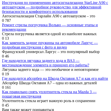
Инструкция по применению автосигнализации StarLine A90 с
автозапуском — подробное руководство для эффективной
безопасности и комфортного использования
Автосигнализация Старлайн А90 с автозапуском – это
0
787
Ремонт стрелы погрузчика Вольво — основные этапы и
рекомендации
Стрела погрузчика является одной из наиболее важных
0
13
Как заменить задние пружины на автомобиле Ларгус —
подробная инструкция с фото и видео
Французский универсал Ларгус – это популярный выбор
0
46
Где находится лягушка заднего хода в ВАЗ —
местонахождение элемента и принцип его работы?
Лягушка заднего хода — это необычное и неповторимое
0
19
Где находится абсорбер на Шкода Октавия А7 и как его найти
Абсорбер Шкода Октавия А7 – одна из важных деталей
0
161
Как правильно снять уплотнитель стекла на Mazda 3 —
пошаговая инструкция
Уплотнитель стекла играет важную роль в сохранении
0
45
Вам также может понравиться