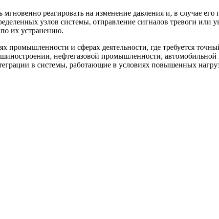
ть мгновенно реагировать на изменение давления и, в случае ег
еделенных узлов системы, отправление сигналов тревоги или ув
по их устранению.
ях промышленности и сферах деятельности, где требуется точны
машиностроении, нефтегазовой промышленности, автомобильной и
нтеграции в системы, работающие в условиях повышенных нагруз