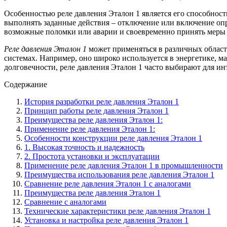
Особенностью реле давления Эталон 1 является его способнос
выполнять заданные действия – отключение или включение опр
возможные поломки или аварии и своевременно принять меры 
Реле давления Эталон 1
может применяться в различных област
системах. Например, оно широко используется в энергетике, 
долговечности, реле давления Эталон 1 часто выбирают для и
Содержание
История разработки реле давления Эталон 1
Принцип работы реле давления Эталон 1
Преимущества реле давления Эталон 1:
Применение реле давления Эталон 1:
Особенности конструкции реле давления Эталон 1
1. Высокая точность и надежность
2. Простота установки и эксплуатации
Применение реле давления Эталон 1 в промышленности
Преимущества использования реле давления Эталон 1
Сравнение реле давления Эталон 1 с аналогами
Преимущества реле давления Эталон 1
Сравнение с аналогами
Технические характеристики реле давления Эталон 1
Установка и настройка реле давления Эталон 1