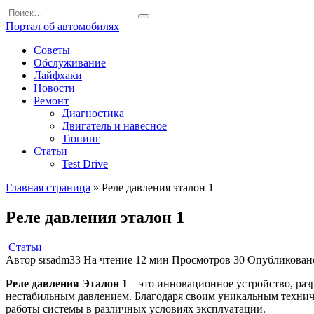
Перейти
Search
к
for:
Портал об автомобилях
содержанию
Советы
Обслуживание
Лайфхаки
Новости
Ремонт
Диагностика
Двигатель и навесное
Тюнинг
Статьи
Test Drive
Главная страница
»
Реле давления эталон 1
Реле давления эталон 1
Статьи
Автор
srsadm33
На чтение
12 мин
Просмотров
30
Опубликован
Реле давления Эталон 1
– это инновационное устройство, раз
нестабильным давлением. Благодаря своим уникальным техниче
работы системы в различных условиях эксплуатации.