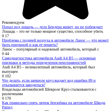
Рекомендуем
Попал под лошадь — дело Бендера живет, но не побеждает
Лошадь – это не только мощное существо, способное убить
0
17
Проблема с подачей воздуха в автомобиле Ланос — что может
быть причиной и как ее решить?
Ланос – популярный и надежный автомобиль, который с
0
44
Самодиагностика автомобиля Audi A4 B5 — основные
признаки и методы определения неисправностей
Audi A4 B5 – великолепный автомобиль, который был
выпущен
0
102
Что делать, если шевроле круз выдает код ошибки 89 и
отказывается заводиться?
Владельцы автомобилей Шевроле Круз сталкиваются с
различными
0
170
Как правильно снять лючок бензобака на автомобиле Шкода
Рапид