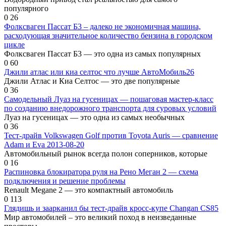
популярного
0
26
Фолксваген Пассат Б3 – далеко не экономичная машина,
расходующая значительное количество бензина в городском
цикле
Фолксваген Пассат Б3 — это одна из самых популярных
0
60
Джили атлас или киа селтос что лучше АвтоМобиль26
Джили Атлас и Киа Селтос — это две популярные
0
36
Самодельный Луаз на гусеницах — пошаговая мастер-класс
по созданию внедорожного транспорта для суровых условий
Луаз на гусеницах — это одна из самых необычных
0
36
Тест-драйв Volkswagen Golf против Toyota Auris — сравнение
Adam и Eva 2013-08-20
Автомобильный рынок всегда полон соперников, которые
0
16
Распиновка блокиратора руля на Рено Меган 2 — схема
подключения и решение проблемы
Renault Megane 2 — это компактный автомобиль
0
113
Глядишь и заарканил бы тест-драйв кросс-купе Changan CS85
Мир автомобилей – это великий поход в неизведанные