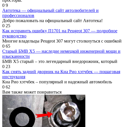
просторы.
0
9
Автотека — официальный сайт автолюбителей и
профессионалов
Добро пожаловать на официальный сайт Автотека!
0
25
Как исправить ошибку П1701 на Peugeot 307 — подробное
руководство
Многие владельцы Peugeot 307 могут столкнуться с ошибкой
0
65
Старый БМВ Х5 — наследие немецкой инженерной мощи и
изысканности
БМВ Х5 старый – это легендарный внедорожник, который
0
23
Как снять задний дворник на Киа Рио хэтчбек — пошаговая
инструкция
Киа Рио хэтчбек – популярный и надежный автомобиль
0
62
Вам также может понравиться