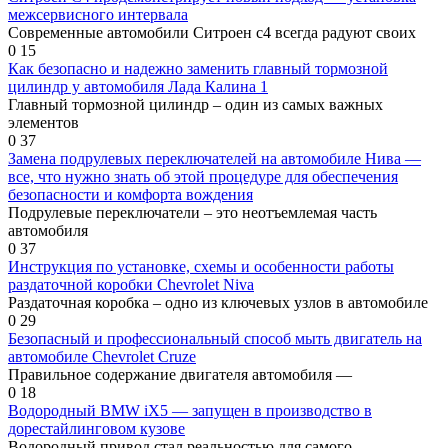
межсервисного интервала
Современные автомобили Ситроен с4 всегда радуют своих
0
15
Как безопасно и надежно заменить главный тормозной
цилиндр у автомобиля Лада Калина 1
Главный тормозной цилиндр – один из самых важных
элементов
0
37
Замена подрулевых переключателей на автомобиле Нива —
все, что нужно знать об этой процедуре для обеспечения
безопасности и комфорта вождения
Подрулевые переключатели – это неотъемлемая часть
автомобиля
0
37
Инструкция по установке, схемы и особенности работы
раздаточной коробки Chevrolet Niva
Раздаточная коробка – одно из ключевых узлов в автомобиле
0
29
Безопасный и профессиональный способ мыть двигатель на
автомобиле Chevrolet Cruze
Правильное содержание двигателя автомобиля —
0
18
Водородный BMW iX5 — запущен в производство в
дорестайлинговом кузове
Водородный привод стал реальностью для самого