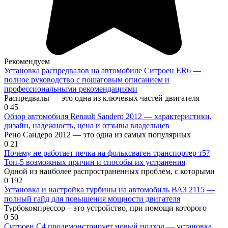
Рекомендуем
Установка распредвалов на автомобиле Ситроен ЕR6 —
полное руководство с пошаговым описанием и
профессиональными рекомендациями
Распредвалы — это одна из ключевых частей двигателя
0
45
Обзор автомобиля Renault Sandero 2012 — характеристики,
дизайн, надежность, цена и отзывы владельцев
Рено Сандеро 2012 — это одна из самых популярных
0
21
Почему не работает печка на фольксваген транспортер т5?
Топ-5 возможных причин и способы их устранения
Одной из наиболее распространенных проблем, с которыми
0
192
Установка и настройка турбины на автомобиль ВАЗ 2115 —
полный гайд для повышения мощности двигателя
Турбокомпрессор – это устройство, при помощи которого
0
50
Ситроен С4 продемонстрирует новый подход — установка