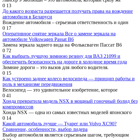
0
13
До какого возраста разрешается получать права на вождение
автомобиля в Беларуси
Вождение автомобиля – серьезная ответственность и один
0
17
Оперативное снятие зеркала Все о замене зеркала на
автомобиле Volkswagen Passat B6
Замена зеркала заднего вида на Фольксваген Пассат B6
0
72
Как выбрать лучшую зимнюю резину для ВАЗ 21099 и
обеспечить безопасность на дороге в холодное время года
Зимние дороги – это вызов для любого водителя.
0
15
Как устроено заднее колесо велосипеда — принцип работы и
роль в механизме передвижения
Велосипед — это удивительное изобретение, которое
0
41
Хонда превратила модель NSX в мощный гоночный болид без
компромиссов
Хонда NSX — одна из самых известных моделей японского
0
14
Какой автомобиль лучше — Туарег или Volvo XC90?
Сравнение, особенности, выбор лидера
Выбор автомобиля является серьезным шагом, требующим