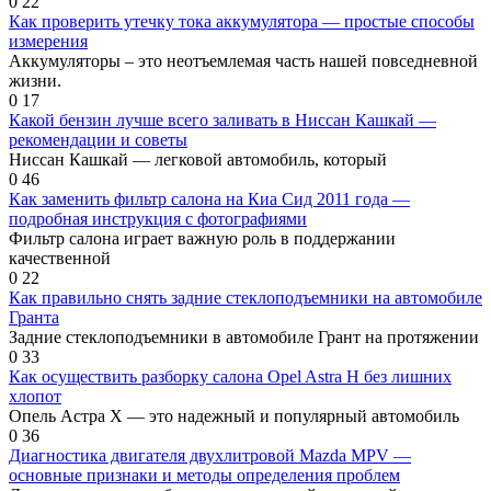
0
22
Как проверить утечку тока аккумулятора — простые способы
измерения
Аккумуляторы – это неотъемлемая часть нашей повседневной
жизни.
0
17
Какой бензин лучше всего заливать в Ниссан Кашкай —
рекомендации и советы
Ниссан Кашкай — легковой автомобиль, который
0
46
Как заменить фильтр салона на Киа Сид 2011 года —
подробная инструкция с фотографиями
Фильтр салона играет важную роль в поддержании
качественной
0
22
Как правильно снять задние стеклоподъемники на автомобиле
Гранта
Задние стеклоподъемники в автомобиле Грант на протяжении
0
33
Как осуществить разборку салона Opel Astra H без лишних
хлопот
Опель Астра Х — это надежный и популярный автомобиль
0
36
Диагностика двигателя двухлитровой Mazda MPV —
основные признаки и методы определения проблем