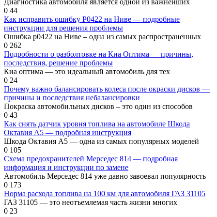
Диагностика автомобиля является одной из важнейших
0
44
Как исправить ошибку Р0422 на Ниве — подробные
инструкции для решения проблемы
Ошибка р0422 на Ниве – одна из самых распространенных
0
262
Подробности о разболтовке на Киа Оптима — причины,
последствия, решение проблемы
Киа оптима — это идеальный автомобиль для тех
0
24
Почему важно балансировать колеса после окраски дисков —
причины и последствия небалансировки
Покраска автомобильных дисков – это один из способов
0
43
Как снять датчик уровня топлива на автомобиле Шкода
Октавия А5 — подробная инструкция
Шкода Октавия А5 — одна из самых популярных моделей
0
105
Схема предохранителей Мерседес 814 — подробная
информация и инструкции по замене
Автомобиль Мерседес 814 уже давно завоевал популярность
0
173
Норма расхода топлива на 100 км для автомобиля ГАЗ 31105
ГАЗ 31105 — это неотъемлемая часть жизни многих
0
23