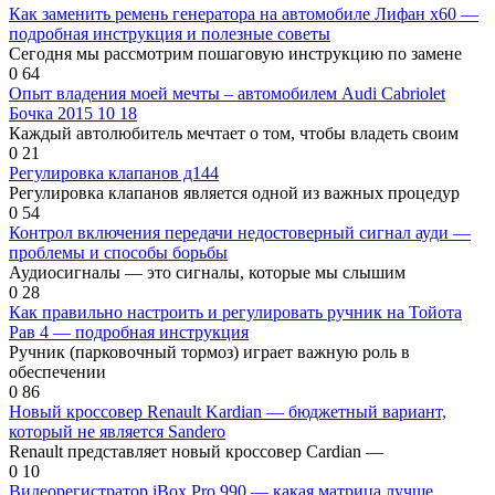
Как заменить ремень генератора на автомобиле Лифан х60 —
подробная инструкция и полезные советы
Сегодня мы рассмотрим пошаговую инструкцию по замене
0
64
Опыт владения моей мечты – автомобилем Audi Cabriolet
Бочка 2015 10 18
Каждый автолюбитель мечтает о том, чтобы владеть своим
0
21
Регулировка клапанов д144
Регулировка клапанов является одной из важных процедур
0
54
Контрол включения передачи недостоверный сигнал ауди —
проблемы и способы борьбы
Аудиосигналы — это сигналы, которые мы слышим
0
28
Как правильно настроить и регулировать ручник на Тойота
Рав 4 — подробная инструкция
Ручник (парковочный тормоз) играет важную роль в
обеспечении
0
86
Новый кроссовер Renault Kardian — бюджетный вариант,
который не является Sandero
Renault представляет новый кроссовер Cardian —
0
10
Видеорегистратор iBox Pro 990 — какая матрица лучше