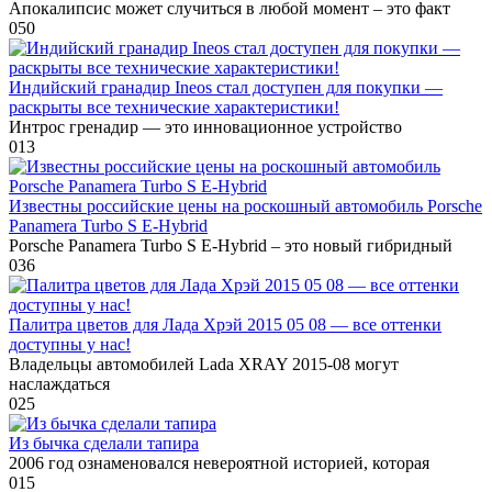
Апокалипсис может случиться в любой момент – это факт
0
50
Индийский гранадир Ineos стал доступен для покупки —
раскрыты все технические характеристики!
Интрос гренадир — это инновационное устройство
0
13
Известны российские цены на роскошный автомобиль Porsche
Panamera Turbo S E-Hybrid
Porsche Panamera Turbo S E-Hybrid – это новый гибридный
0
36
Палитра цветов для Лада Хрэй 2015 05 08 — все оттенки
доступны у нас!
Владельцы автомобилей Lada XRAY 2015-08 могут
наслаждаться
0
25
Из бычка сделали тапира
2006 год ознаменовался невероятной историей, которая
0
15