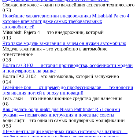
Схождение колес – один из важнейших аспектов технического
0
73
Новейшие характеристики внедорожника Mitsubishi Pajero 4,
которые впечатлят даже самых требовательных
автолюбителей
Mitsubishi Pajero 4 — это внедорожник, который
0
13
Что такое модуль зажигания и зачем он нужен автомобилю
Модуль зажигания – это устройство в автомобиле,
ответственное
0
38
Волга газ 3102 — история производства, особенности модели
и популярность на рынке
Волга ГАЗ-3102 – это автомобиль, который заслуженно
0
24
Гелейные бои — от премер до профессионалов — технологии
втягивания ногтей в эпоху инноваций
Гель-лаки — это инновационное средство для нанесения
0
8
Как сделать боди лифт для Nissan Pathfinder R51 своими
руками — пошаговая инструкция и полезные советы
Боди лифт – это одна из самых популярных модификаций
0
53
Шема вентиляции картерных газов системы уаз патриот —
особенности, принципы работы, диагностика и ремонт