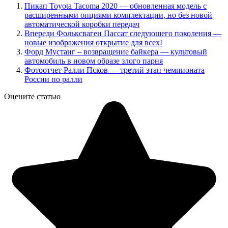
Пикап Toyota Tacoma 2020 — обновленная модель с
расширенными опциями комплектации, но без новой
автоматической коробки передач
Впереди Фольксваген Пассат следующего поколения —
новые изображения открытие для всех!
Форд Мустанг – возвращение байкера — культовый
автомобиль в новом образе злого парня
Фотоотчет Ралли Псков — третий этап чемпионата
России по ралли
Оцените статью