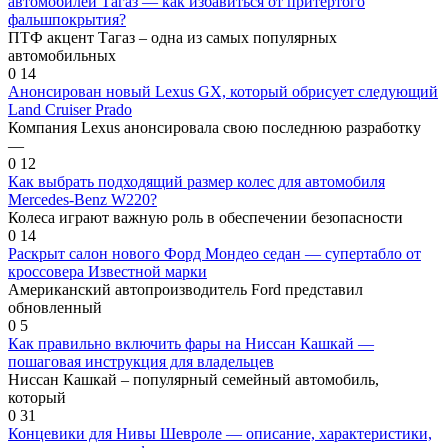
автомобилей Тагаз — как избавиться от притертого
фальшпокрытия?
ПТФ акцент Тагаз – одна из самых популярных
автомобильных
0
14
Анонсирован новый Lexus GX, который обрисует следующий
Land Cruiser Prado
Компания Lexus анонсировала свою последнюю разработку
—
0
12
Как выбрать подходящий размер колес для автомобиля
Mercedes-Benz W220?
Колеса играют важную роль в обеспечении безопасности
0
14
Раскрыт салон нового Форд Мондео седан — супертабло от
кроссовера Известной марки
Американский автопроизводитель Ford представил
обновленный
0
5
Как правильно включить фары на Ниссан Кашкай —
пошаговая инструкция для владельцев
Ниссан Кашкай – популярный семейный автомобиль,
который
0
31
Концевики для Нивы Шевроле — описание, характеристики,