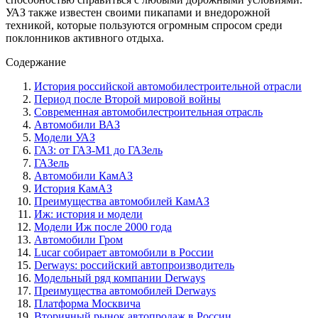
УАЗ также известен своими пикапами и внедорожной
техникой, которые пользуются огромным спросом среди
поклонников активного отдыха.
Содержание
История российской автомобилестроительной отрасли
Период после Второй мировой войны
Современная автомобилестроительная отрасль
Автомобили ВАЗ
Модели УАЗ
ГАЗ: от ГАЗ-М1 до ГАЗель
ГАЗель
Автомобили КамАЗ
История КамАЗ
Преимущества автомобилей КамАЗ
Иж: история и модели
Модели Иж после 2000 года
Автомобили Гром
Lucar собирает автомобили в России
Derways: российский автопроизводитель
Модельный ряд компании Derways
Преимущества автомобилей Derways
Платформа Москвича
Вторичный рынок автопродаж в России