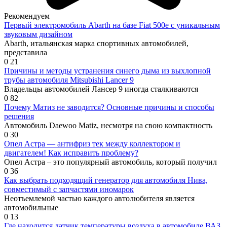
Рекомендуем
Первый электромобиль Abarth на базе Fiat 500e с уникальным
звуковым дизайном
Abarth, итальянская марка спортивных автомобилей,
представила
0
21
Причины и методы устранения синего дыма из выхлопной
трубы автомобиля Mitsubishi Lancer 9
Владельцы автомобилей Лансер 9 иногда сталкиваются
0
82
Почему Матиз не заводится? Основные причины и способы
решения
Автомобиль Daewoo Matiz, несмотря на свою компактность
0
30
Опел Астра — антифриз тек между коллектором и
двигателем! Как исправить проблему?
Опел Астра – это популярный автомобиль, который получил
0
36
Как выбрать подходящий генератор для автомобиля Нива,
совместимый с запчастями иномарок
Неотъемлемой частью каждого автолюбителя является
автомобильные
0
13
Где находится датчик температуры воздуха в автомобиле ВАЗ