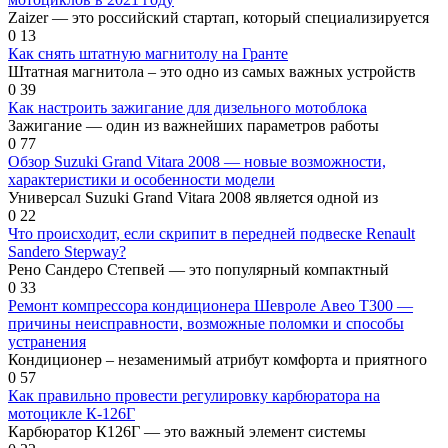
Zaizer — это российский стартап, который специализируется
0
13
Как снять штатную магнитолу на Гранте
Штатная магнитола – это одно из самых важных устройств
0
39
Как настроить зажигание для дизельного мотоблока
Зажигание — один из важнейших параметров работы
0
77
Обзор Suzuki Grand Vitara 2008 — новые возможности,
характеристики и особенности модели
Универсал Suzuki Grand Vitara 2008 является одной из
0
22
Что происходит, если скрипит в передней подвеске Renault
Sandero Stepway?
Рено Сандеро Степвей — это популярный компактный
0
33
Ремонт компрессора кондиционера Шевроле Авео Т300 —
причины неисправности, возможные поломки и способы
устранения
Кондиционер – незаменимый атрибут комфорта и приятного
0
57
Как правильно провести регулировку карбюратора на
мотоцикле К-126Г
Карбюратор К126Г — это важный элемент системы