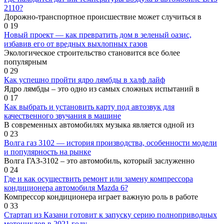
2110?
Дорожно-транспортное происшествие может случиться в
0
19
Новый проект — как превратить дом в зеленый оазис,
избавив его от вредных выхлопных газов
Экологическое строительство становится все более
популярным
0
29
Как успешно пройти ядро лямбды в халф лайф
Ядро лямбды – это одно из самых сложных испытаний в
0
17
Как выбрать и установить карту под автозвук для
качественного звучания в машине
В современных автомобилях музыка является одной из
0
23
Волга газ 3102 — история производства, особенности модели
и популярность на рынке
Волга ГАЗ-3102 – это автомобиль, который заслуженно
0
24
Где и как осуществить ремонт или замену компрессора
кондиционера автомобиля Mazda 6?
Компрессор кондиционера играет важную роль в работе
0
33
Стартап из Казани готовит к запуску серию полноприводных
мотоциклов в 2021 году