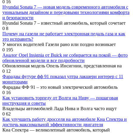
0
16
Hyundai Sonata 7 — новая модель современного автомобиля с
уникальным дизайном и передовыми технологиями комфорта
и безопасности
Hyundai Sonata 7 – известный автомобиль, который сочетает
0
8
Почему на газели не работает электронная педаль газа и как
это исправить?
У многих водителей Газели рано или поздно возникает
0
195
Аналог Opel Insignia от Buick не собирается на покой — фото
обновленной модели и все подробности
Обновленная модель Oпель Инсигнии, представленная на
0
12
Фарадаы футуре фф 91 показал ултра лакшери интерер с 11
мониторами
Фарадаы ФФ 91 – это новый электрический автомобиль
0
16
Как установить торпеду от Волги на Ниву — пошаговая
инструкция и советы
Владельцы автомобилей Лада Нива и Волга часто ищут
0
62
Как улучшить работу дросселя на автомобиле Киа Спектра и
достичь максимальной эффективности двигателя
Киа Спектра — великолепный автомобиль, который