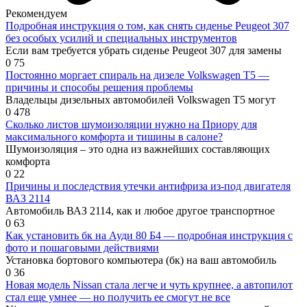
Рекомендуем
Подробная инструкция о том, как снять сиденье Peugeot 307
без особых усилий и специальных инструментов
Если вам требуется убрать сиденье Peugeot 307 для замены
0
75
Постоянно моргает спираль на дизеле Volkswagen T5 —
причины и способы решения проблемы
Владельцы дизельных автомобилей Volkswagen T5 могут
0
478
Сколько листов шумоизоляции нужно на Приору для
максимального комфорта и тишины в салоне?
Шумоизоляция – это одна из важнейших составляющих
комфорта
0
22
Причины и последствия утечки антифриза из-под двигателя
ВАЗ 2114
Автомобиль ВАЗ 2114, как и любое другое транспортное
0
63
Как установить бк на Ауди 80 Б4 — подробная инструкция с
фото и пошаговыми действиями
Установка бортового компьютера (бк) на ваш автомобиль
0
36
Новая модель Nissan стала легче и чуть крупнее, а автопилот
стал еще умнее — но получить ее смогут не все