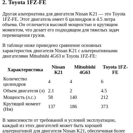
2. Toyota 1FZ-FE
Другая альтернатива для двигателя Nissan K21 — это Toyota
1FZ-FE. Этот двигатель имеет 6 цилиндров и 4.5 литра
объема. Он отличается высокой мощностью и крутящим
моментом, что делает его подходящим для тяжелых задач
перемещения грузов.
В таблице ниже приведено сравнение основных
характеристик двигателя Nissan K21 с альтернативными
двигателями Mitsubishi 4G63 и Toyota 1FZ-FE:
Nissan
Mitsubishi
Toyota 1FZ-
Характеристика
K21
4G63
FE
Количество
4
4
6
цилиндров
Объем двигателя (л)
2.1
2
4.5
Мощность (л.с.)
58
140
212
Крутящий момент
137
186
373
(Нм)
В зависимости от требований и условий эксплуатации,
каждый из этих двигателей может быть хорошей
альтернативой для двигателя Nissan K21, обеспечивая более