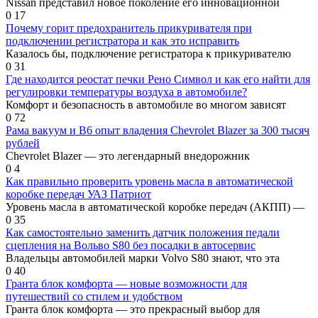
Nissan представил новое поколение его инновационной
0
17
Почему горит предохранитель прикуривателя при
подключении регистратора и как это исправить
Казалось бы, подключение регистратора к прикуривателю
0
31
Где находится реостат печки Рено Символ и как его найти для
регулировки температуры воздуха в автомобиле?
Комфорт и безопасность в автомобиле во многом зависят
0
72
Рама вакуум и В6 опыт владения Chevrolet Blazer за 300 тысяч
рублей
Chevrolet Blazer — это легендарный внедорожник
0
4
Как правильно проверить уровень масла в автоматической
коробке передач УАЗ Патриот
Уровень масла в автоматической коробке передач (АКПП) —
0
35
Как самостоятельно заменить датчик положения педали
сцепления на Вольво S80 без посадки в автосервис
Владельцы автомобилей марки Volvo S80 знают, что эта
0
40
Гранта блок комфорта — новые возможности для
путешествий со стилем и удобством
Гранта блок комфорта — это прекрасный выбор для