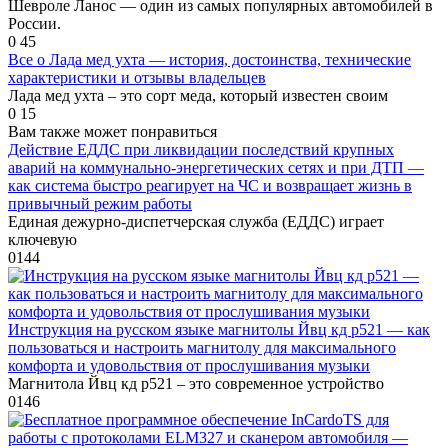
Шевроле Ланос — один из самых популярных автомобилей в
России.
0
45
Все о Лада мед ухта — история, достоинства, технические
характеристики и отзывы владельцев
Лада мед ухта – это сорт меда, который известен своим
0
15
Вам также может понравиться
Действие ЕДДС при ликвидации последствий крупных
аварий на коммунально-энергетических сетях и при ДТП —
как система быстро реагирует на ЧС и возвращает жизнь в
привычный режим работы
Единая дежурно-диспетчерская служба (ЕДДС) играет
ключевую
0
144
Инструкция на русском языке магнитолы Йвц кд р521 — как
пользоваться и настроить магнитолу для максимального
комфорта и удовольствия от прослушивания музыки
Магнитола Йвц кд р521 – это современное устройство
0
146