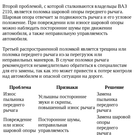
Второй проблемой, с которой сталкиваются владельцы ВАЗ
2110, является поломка шаровой опоры переднего рычага.
Шаровая опора отвечает за подвижность рычага и его угловое
положение. При повреждении или износе шаровой опоры
можно наблюдать посторонние шумы при движении
автомобиля, а также неправильную управляемость
автомобиля.
Третьей распространенной поломкой является трещина или
поломка переднего рычага из-за перегрузок или
неправильных маневров. В случае поломки рычага
рекомендуется незамедлительно обратиться к специалистам
для его замены, так как это может привести к потере контроля
над автомобилем и опасной ситуации на дороге.
Проблема
Признаки
Решение
Износ
Замена
Услышны посторонние
пыльника
пыльника
звуки и скрипы,
переднего
переднего
повышенный износ рычага
рычага
рычага
Замена шаровой
Повреждение
Посторонние шумы,
опоры
или износ
неправильная
переднего
шаровой опоры
управляемость
рычага