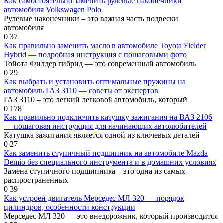
Как самостоятельно заменить рулевые наконечники
автомобиля Volkswagen Polo
Рулевые наконечники – это важная часть подвески
автомобиля
0
37
Как правильно заменить масло в автомобиле Toyota Fielder
Hybrid — подробная инструкция с пошаговыми фото
Тойота Филдер гибрид — это современный автомобиль
0
29
Как выбрать и установить оптимальные пружины на
автомобиль ГАЗ 3110 — советы от экспертов
ГАЗ 3110 – это легкий легковой автомобиль, который
0
178
Как правильно подключить катушку зажигания на ВАЗ 2106
— пошаговая инструкция для начинающих автолюбителей
Катушка зажигания является одной из ключевых деталей
0
27
Как заменить ступичный подшипник на автомобиле Mazda
Demio без специального инструмента и в домашних условиях
Замена ступичного подшипника – это одна из самых
распространенных
0
39
Как устроен двигатель Мерседес МЛ 320 — порядок
цилиндров, особенности конструкции
Мерседес МЛ 320 — это внедорожник, который производится