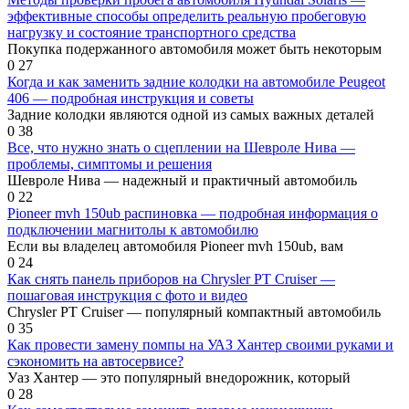
эффективные способы определить реальную пробеговую
нагрузку и состояние транспортного средства
Покупка подержанного автомобиля может быть некоторым
0
27
Когда и как заменить задние колодки на автомобиле Peugeot
406 — подробная инструкция и советы
Задние колодки являются одной из самых важных деталей
0
38
Все, что нужно знать о сцеплении на Шевроле Нива —
проблемы, симптомы и решения
Шевроле Нива — надежный и практичный автомобиль
0
22
Pioneer mvh 150ub распиновка — подробная информация о
подключении магнитолы к автомобилю
Если вы владелец автомобиля Pioneer mvh 150ub, вам
0
24
Как снять панель приборов на Chrysler PT Cruiser —
пошаговая инструкция с фото и видео
Chrysler PT Cruiser — популярный компактный автомобиль
0
35
Как провести замену помпы на УАЗ Хантер своими руками и
сэкономить на автосервисе?
Уаз Хантер — это популярный внедорожник, который
0
28