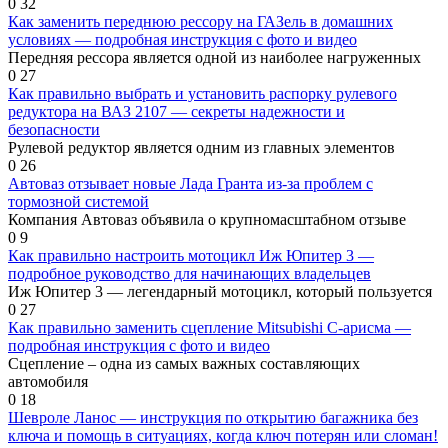
0
32
Как заменить переднюю рессору на ГАЗель в домашних
условиях — подробная инструкция с фото и видео
Передняя рессора является одной из наиболее нагруженных
0
27
Как правильно выбрать и установить распорку рулевого
редуктора на ВАЗ 2107 — секреты надежности и
безопасности
Рулевой редуктор является одним из главных элементов
0
26
Автоваз отзывает новые Лада Гранта из-за проблем с
тормозной системой
Компания Автоваз объявила о крупномасштабном отзыве
0
9
Как правильно настроить мотоцикл Иж Юпитер 3 —
подробное руководство для начинающих владельцев
Иж Юпитер 3 — легендарный мотоцикл, который пользуется
0
27
Как правильно заменить сцепление Mitsubishi C-арисма —
подробная инструкция с фото и видео
Сцепление – одна из самых важных составляющих
автомобиля
0
18
Шевроле Ланос — инструкция по открытию багажника без
ключа и помощь в ситуациях, когда ключ потерян или сломан!