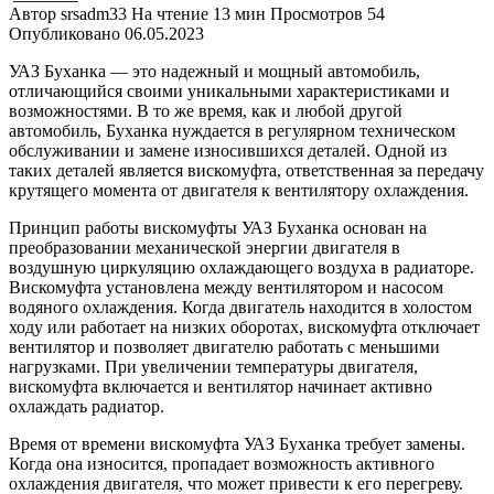
Автор
srsadm33
На чтение
13 мин
Просмотров
54
Опубликовано
06.05.2023
УАЗ Буханка — это надежный и мощный автомобиль,
отличающийся своими уникальными характеристиками и
возможностями. В то же время, как и любой другой
автомобиль, Буханка нуждается в регулярном техническом
обслуживании и замене износившихся деталей. Одной из
таких деталей является вискомуфта, ответственная за передачу
крутящего момента от двигателя к вентилятору охлаждения.
Принцип работы вискомуфты УАЗ Буханка основан на
преобразовании механической энергии двигателя в
воздушную циркуляцию охлаждающего воздуха в радиаторе.
Вискомуфта установлена между вентилятором и насосом
водяного охлаждения. Когда двигатель находится в холостом
ходу или работает на низких оборотах, вискомуфта отключает
вентилятор и позволяет двигателю работать с меньшими
нагрузками. При увеличении температуры двигателя,
вискомуфта включается и вентилятор начинает активно
охлаждать радиатор.
Время от времени вискомуфта УАЗ Буханка требует замены.
Когда она износится, пропадает возможность активного
охлаждения двигателя, что может привести к его перегреву.