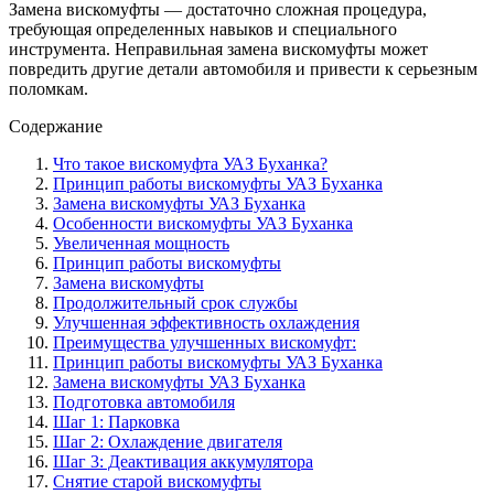
Замена вискомуфты — достаточно сложная процедура,
требующая определенных навыков и специального
инструмента. Неправильная замена вискомуфты может
повредить другие детали автомобиля и привести к серьезным
поломкам.
Содержание
Что такое вискомуфта УАЗ Буханка?
Принцип работы вискомуфты УАЗ Буханка
Замена вискомуфты УАЗ Буханка
Особенности вискомуфты УАЗ Буханка
Увеличенная мощность
Принцип работы вискомуфты
Замена вискомуфты
Продолжительный срок службы
Улучшенная эффективность охлаждения
Преимущества улучшенных вискомуфт:
Принцип работы вискомуфты УАЗ Буханка
Замена вискомуфты УАЗ Буханка
Подготовка автомобиля
Шаг 1: Парковка
Шаг 2: Охлаждение двигателя
Шаг 3: Деактивация аккумулятора
Снятие старой вискомуфты