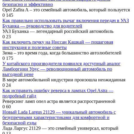
безопасно и эффективно
Opel Zafira A – это семейный автомобиль, который пользуется
0
145
Как правильно использовать рычаг включения передач в УАЗ
Буханка — руководство для водителей
УАЗ Буханка — легендарный российский автомобиль
0
23
Как включить печку на Ниссан Кашкай — пошаговая
инструкция и полезные советы
Зима – это время года, когда большинство автолюбителей
0
175
У китайского производителя появился доступный аналог
Ламборгини Урус — революционный автомобиль по
выгодной цене
В мире автомобильной индустрии произошла неожиданная
0
24
Как исправить ошибку реверса в лампах Opel Astra —
подробный гайд
Реверсинг ламп опел астра является распространенной
0
60
Новый Lada Largus 21129 — уникальный автомобиль с
безупречными характеристиками для комфортной и
безопасной езды
Лада Ларгус 21129 — это семейный универсал, который
0
13