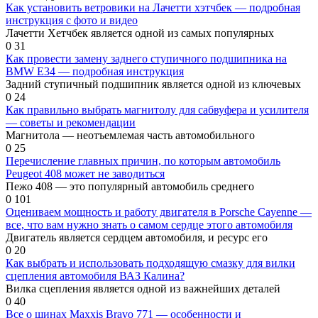
Как установить ветровики на Лачетти хэтчбек — подробная
инструкция с фото и видео
Лачетти Хетчбек является одной из самых популярных
0
31
Как провести замену заднего ступичного подшипника на
BMW E34 — подробная инструкция
Задний ступичный подшипник является одной из ключевых
0
24
Как правильно выбрать магнитолу для сабвуфера и усилителя
— советы и рекомендации
Магнитола — неотъемлемая часть автомобильного
0
25
Перечисление главных причин, по которым автомобиль
Peugeot 408 может не заводиться
Пежо 408 — это популярный автомобиль среднего
0
101
Оцениваем мощность и работу двигателя в Porsche Cayenne —
все, что вам нужно знать о самом сердце этого автомобиля
Двигатель является сердцем автомобиля, и ресурс его
0
20
Как выбрать и использовать подходящую смазку для вилки
сцепления автомобиля ВАЗ Калина?
Вилка сцепления является одной из важнейших деталей
0
40
Все о шинах Maxxis Bravo 771 — особенности и