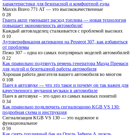
характеристики для безопасной и комфортной езды
Maxxis Bravo 771 AT — это высококачественные
0
28
Гранта акпп уменьшит расход топлива — новая технология
повышает экономичность автомобиля!
Каждый автовладелец сталкивается с проблемой высоких
0
10
Аутоверификация активации на Peugeot 307, как избавиться
от проблемы
Пежо 307 – одна из самых популярных моделей автомобилей
0
22
Как правильно подтянуть ремень генератора Мазда Премаси
для долгой и безотказной работы автомобиля
Хорошая работа двигателя вашего автомобиля во многом
0
108
Панч в автозвуке — что это такое и почему он так важен для
качественного звучания музыки в автомобиле
Панч в автозвуке – это одно из самых важных понятий
0
34
Как правильно подключить сигнализацию KGB VS 130:
подробная схема и инструкция
Сигнализация KGB VS 130 — это надежное и
функциональное
0
59
Как снять топливный бак на Опель Зафира А дизель