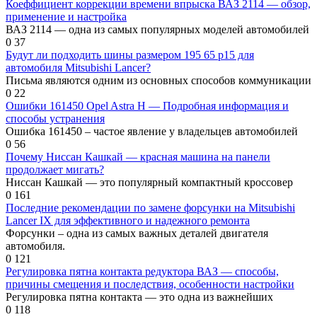
Коеффициент коррекции времени впрыска ВАЗ 2114 — обзор,
применение и настройка
ВАЗ 2114 — одна из самых популярных моделей автомобилей
0
37
Будут ли подходить шины размером 195 65 р15 для
автомобиля Mitsubishi Lancer?
Письма являются одним из основных способов коммуникации
0
22
Ошибки 161450 Opel Astra H — Подробная информация и
способы устранения
Ошибка 161450 – частое явление у владельцев автомобилей
0
56
Почему Ниссан Кашкай — красная машина на панели
продолжает мигать?
Ниссан Кашкай — это популярный компактный кроссовер
0
161
Последние рекомендации по замене форсунки на Mitsubishi
Lancer IX для эффективного и надежного ремонта
Форсунки – одна из самых важных деталей двигателя
автомобиля.
0
121
Регулировка пятна контакта редуктора ВАЗ — способы,
причины смещения и последствия, особенности настройки
Регулировка пятна контакта — это одна из важнейших
0
118