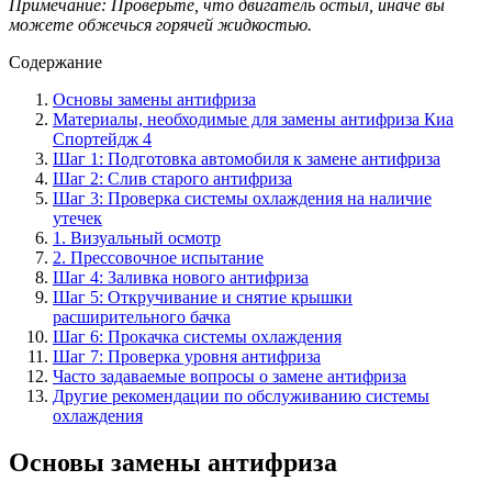
Примечание: Проверьте, что двигатель остыл, иначе вы
можете обжечься горячей жидкостью.
Содержание
Основы замены антифриза
Материалы, необходимые для замены антифриза Киа
Спортейдж 4
Шаг 1: Подготовка автомобиля к замене антифриза
Шаг 2: Слив старого антифриза
Шаг 3: Проверка системы охлаждения на наличие
утечек
1. Визуальный осмотр
2. Прессовочное испытание
Шаг 4: Заливка нового антифриза
Шаг 5: Откручивание и снятие крышки
расширительного бачка
Шаг 6: Прокачка системы охлаждения
Шаг 7: Проверка уровня антифриза
Часто задаваемые вопросы о замене антифриза
Другие рекомендации по обслуживанию системы
охлаждения
Основы замены антифриза