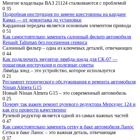
Многие владельцы ВАЗ 21124 сталкиваются с проблемой
0
35
Подробная инструкция по замене крестовины на кардане
Камаз — от демонтажа до установки
Карданная передача является основным элементом привода
0
51
Как самостоятельно заменить салонный фильтр автомобиля
Renault Talisman без посещения сервиса
Салонный фильтр – одна из ключевых деталей, отвечающих
0
44
Как подключить эмулятор лямбда-зонда для СК-07 —
пошаговая инструкция и полезные советы
Лямбда зонд – это устройство, которое используется
0
21
Регламент технического обслуживания и ремонта автомобиля
Nissan Almera G15
Новый Nissan Almera G15 – это современный автомобиль
0
25
Почему так важен ремонт рулевого редуктора Мерседес 124 и
как его провести качественно
Рулевой редуктор является одной из самых важных частей
0
47
Как самостоятельно заменить сетку в баке автомобиля Ланос
Сетка в баке Ланос – это важная деталь, отвечающая
0
37