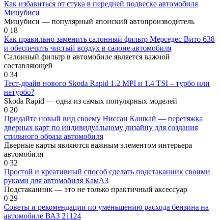
Как избавиться от стука в передней подвеске автомобиля
Мицубиси
Мицубиси — популярный японский автопроизводитель
0
18
Как правильно заменить салонный фильтр Мерседес Вито 638
и обеспечить чистый воздух в салоне автомобиля
Салонный фильтр в автомобиле является важной
составляющей
0
34
Тест-драйв нового Skoda Rapid 1.2 MPI и 1.4 TSI – турбо или
нетурбо?
Skoda Rapid — одна из самых популярных моделей
0
20
Придайте новый вид своему Ниссан Кашкай — перетяжка
дверных карт по индивидуальному дизайну для создания
стильного образа автомобиля
Дверные карты являются важным элементом интерьера
автомобиля
0
32
Простой и креативный способ сделать подстаканник своими
руками для автомобиля КамАЗ
Подстаканник — это не только практичный аксессуар
0
29
Советы и рекомендации по уменьшению расхода бензина на
автомобиле ВАЗ 21124