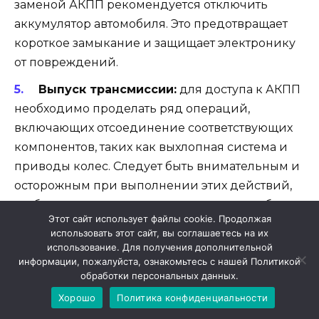
заменой АКПП рекомендуется отключить
аккумулятор автомобиля. Это предотвращает
короткое замыкание и защищает электронику
от повреждений.
Выпуск трансмиссии:
для доступа к АКПП
необходимо проделать ряд операций,
включающих отсоединение соответствующих
компонентов, таких как выхлопная система и
приводы колес. Следует быть внимательным и
осторожным при выполнении этих действий,
чтобы не повредить другие части автомобиля.
Этот сайт использует файлы cookie. Продолжая
Удаление АКПП:
после проведения
использовать этот сайт, вы соглашаетесь на их
использование. Для получения дополнительной
вышеперечисленных операций можно
информации, пожалуйста, ознакомьтесь с нашей Политикой
приступать к удалению АКПП. Для этого
обработки персональных данных.
необходимо отсоединить все соединительные
Хорошо
Политика конфиденциальности
элементы и болты, удерживающие АКПП на