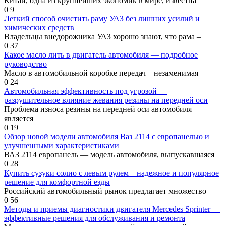
Китай, одна из крупнейших экономик в мире, известна
0
9
Легкий способ очистить раму УАЗ без лишних усилий и
химических средств
Владельцы внедорожника УАЗ хорошо знают, что рама –
0
37
Какое масло лить в двигатель автомобиля — подробное
руководство
Масло в автомобильной коробке передач – незаменимая
0
24
Автомобильная эффективность под угрозой —
разрушительное влияние жевания резины на передней оси
Проблема износа резины на передней оси автомобиля
является
0
19
Обзор новой модели автомобиля Ваз 2114 с европанелью и
улучшенными характеристиками
ВАЗ 2114 европанель — модель автомобиля, выпускавшаяся
0
28
Купить сузуки солио с левым рулем – надежное и популярное
решение для комфортной езды
Российский автомобильный рынок предлагает множество
0
56
Методы и приемы диагностики двигателя Mercedes Sprinter —
эффективные решения для обслуживания и ремонта