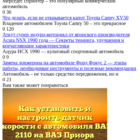
Мерседес спринтер – это популярный коммерческий
автомобиль
0
36
Что делать, если не открывается капот Toyota Camry XV50
Владение автомобилем Toyota Camry 50 – это прекрасное
0
120
Аткут супер эндуро-мотоцикл от японского производителя
Acura NSX 1990 года — Секреты тюнинга, улучшения и
впечатляющие характеристики
Ацура НСХ 1990 — культовый спортивный автомобиль
0
9
Замена лонжерона на автомобиле Форд Фокус 2 — этапы
работы, необходимые инструменты и полезные рекомендации
Автомобиль – не только средство передвижения, но и
0
23
Вам также может понравиться