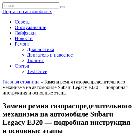
Перейти
Search
к
for:
Портал об автомобилях
содержанию
Советы
Обслуживание
Лайфхаки
Новости
Ремонт
Диагностика
Двигатель и навесное
Тюнинг
Статьи
Test Drive
Главная страница
»
Замена ремня газораспределительного
механизма на автомобиле Subaru Legacy EJ20 — подробная
инструкция и основные этапы
Замена ремня газораспределительного
механизма на автомобиле Subaru
Legacy EJ20 — подробная инструкция
и основные этапы