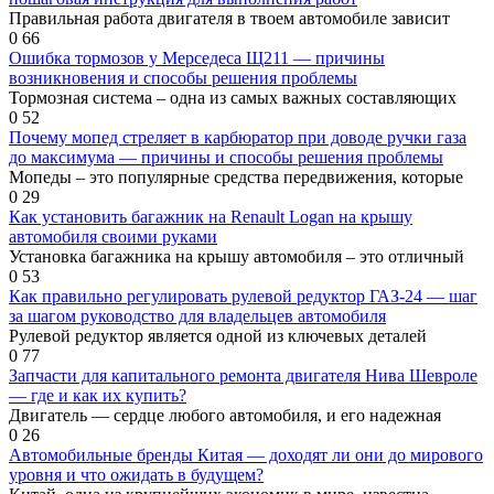
Правильная работа двигателя в твоем автомобиле зависит
0
66
Ошибка тормозов у Мерседеса Щ211 — причины
возникновения и способы решения проблемы
Тормозная система – одна из самых важных составляющих
0
52
Почему мопед стреляет в карбюратор при доводе ручки газа
до максимума — причины и способы решения проблемы
Мопеды – это популярные средства передвижения, которые
0
29
Как установить багажник на Renault Logan на крышу
автомобиля своими руками
Установка багажника на крышу автомобиля – это отличный
0
53
Как правильно регулировать рулевой редуктор ГАЗ-24 — шаг
за шагом руководство для владельцев автомобиля
Рулевой редуктор является одной из ключевых деталей
0
77
Запчасти для капитального ремонта двигателя Нива Шевроле
— где и как их купить?
Двигатель — сердце любого автомобиля, и его надежная
0
26
Автомобильные бренды Китая — доходят ли они до мирового
уровня и что ожидать в будущем?