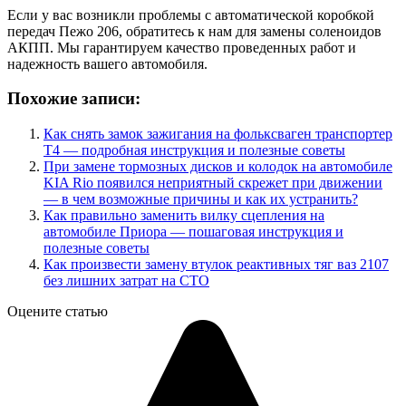
Если у вас возникли проблемы с автоматической коробкой
передач Пежо 206, обратитесь к нам для замены соленоидов
АКПП. Мы гарантируем качество проведенных работ и
надежность вашего автомобиля.
Похожие записи:
Как снять замок зажигания на фольксваген транспортер
Т4 — подробная инструкция и полезные советы
При замене тормозных дисков и колодок на автомобиле
KIA Rio появился неприятный скрежет при движении
— в чем возможные причины и как их устранить?
Как правильно заменить вилку сцепления на
автомобиле Приора — пошаговая инструкция и
полезные советы
Как произвести замену втулок реактивных тяг ваз 2107
без лишних затрат на СТО
Оцените статью