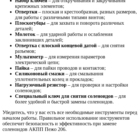
Набор ключей
– для откручивания и закручивания
крепежных элементов;
Отвертки
– плоская и крестообразная, разных размеров,
для работы с различными типами винтов;
Плоскогубцы
– для захвата и поворота различных
деталей;
Молоток
– для ударной работы и ослабления
заклинивших деталей;
Отвертка с плоской концевой датой
– для снятия
разъемов;
Мультиметр
– для измерения параметров
электрической цепи;
Пайка
– для пайки проводов и контактов;
Силиконовый смазки
– для смазывания
уплотнительных колец и прокладок;
Нагрузочный резистор
– для проверки и настройки
соленоидов;
Специальный ключ для снятия соленоидов
– для
более удобной и быстрой замены соленоидов.
Убедитесь, что у вас есть все необходимые инструменты перед
началом работы. Правильное использование инструментов
обеспечит безопасность и эффективность при замене
соленоидов АКПП Пежо 206.