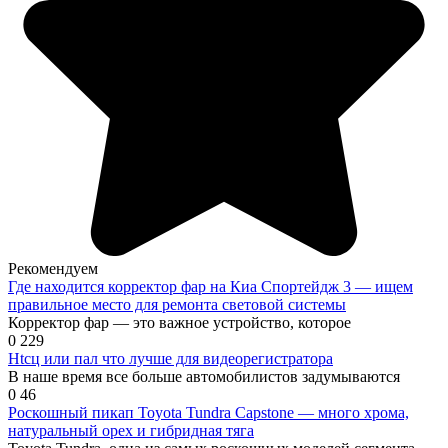
Рекомендуем
Где находится корректор фар на Киа Спортейдж 3 — ищем
правильное место для ремонта световой системы
Корректор фар — это важное устройство, которое
0
229
Нtсц или пал что лучше для видеорегистратора
В наше время все больше автомобилистов задумываются
0
46
Роскошный пикап Toyota Tundra Capstone — много хрома,
натуральный орех и гибридная тяга