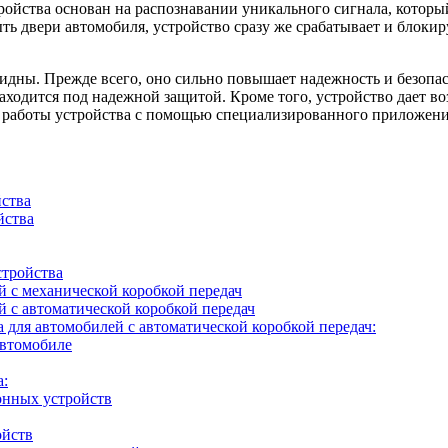
йства основан на распознавании уникального сигнала, который
ь двери автомобиля, устройство сразу же срабатывает и блокир
дны. Прежде всего, оно сильно повышает надежность и безопас
аходится под надежной защитой. Кроме того, устройство дает в
работы устройства с помощью специализированного приложения
ства
йства
стройства
й с механической коробкой передач
 с автоматической коробкой передач
для автомобилей с автоматической коробкой передач:
автомобиле
а:
онных устройств
ойств