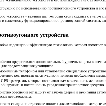
ть установленного устройства и его взаимодействие с автомоби
струкцию по использованию противоугонного устройства и его 
ого устройства – важный шаг, который стоит сделать с учетом с
му и надежному функционированию противоугонной системы, за
отивоугонного устройства
собой надежную и эффективную технологию, которая помогает за
ойство предоставляет дополнительный уровень защиты вашего а
 для предотвращения угонщиков.
мобильным телефоном или установлено специальное устройство,
временно реагировать на ситуацию и принять необходимые меры.
PS-трекерами, которые позволяют вам отслеживать местополож
 обнаружить и восстановить украденное транспортное средство.
ойство обеспечивает защиту от взлома дверей и зажигания авто
чески невозможным.
агают скидки на страховые полисы для автомобилей, которые и