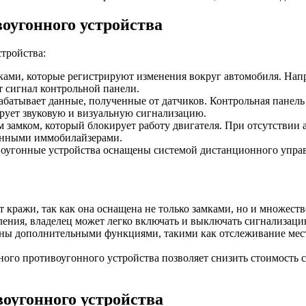
оугонного устройства
тройства:
ками, которые регистрируют изменения вокруг автомобиля. Напр
 сигнал контрольной панели.
рабатывает данные, полученные от датчиков. Контрольная панель
ирует звуковую и визуальную сигнализацию.
замком, который блокирует работу двигателя. При отсутствии а
оенными иммобилайзерами.
воугонные устройства оснащены системой дистанционного упра
 кражи, так как она оснащена не только замками, но и множест
ления, владелец может легко включать и выключать сигнализаци
ны дополнительными функциями, такими как отслеживание мес
ого противоугонного устройства позволяет снизить стоимость с
воугонного устройства