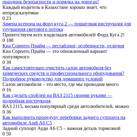
праздник безопасности и порядка на дорогах!
Каждый водитель в Казахстане хорошо знает, что
непредсказуемые
0
23
Замена ксенона на форд куга 2 — пошаговая инструкция для
улучшения светового потока
Приветствуем всех владельцев автомобилей Форд Куга 2!
0
188
Киа Соренто Прайм — рестайлинг, особенности, отличия
Киа Соренто Прайм — это обновленный вариант
популярного
0
39
Как самостоятельно очистить салон автомобиля без
химических средств и профессионального оборудования?
Подробное руководство для домашних условий
Салон автомобиля – это место, где мы проводим много
0
16
Как сделать спойлер на ВАЗ 2115 своими руками —
подробная инструкция
ВАЗ 2115, весьма популярный среди автолюбителей, можно
0
36
Как выполнить процедуру переборки заднего суппорта на
автомобиле Audi A6 C5
Задний суппорт Ауди А6 С5 – важная деталь тормозной
0
50