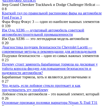
Чалленджер Хеллкэт
Jeep Grand Cherokee Trackhawk и Dodge Challenger Hellcat —
0
8
Краткий гид по правильной распиновке фары на автомобиле
Ford Focus 3
Фара Форд Фокус 3 — один из наиболее важных элементов
0
339
Иж Ода AE86 — культовый автомобиль советской
автомобилестроительной промышленности
Иж Ода AE86 — это легендарная модель автомобиля
0
20
Диагностика подушек безопасности Chevrolet Lacetti —
современные методы и рекомендации для автовладельцев
Подушки безопасности – один из самых важных элементов
0
23
Почему стоит заменить барабанные тормоза на дисковые у
тойота королла филдер для повышения безопасности и
надежности автомобиля?
Барабанные тормоза, хоть и являются долговечными и
0
27
Что делать, если лобовое стекло протекает и как
предотвратить эту проблему
Лобовое стекло автомобиля – это важный элемент, который
0
26
Основные признаки поломки вариатора Nissan X-Trail T31