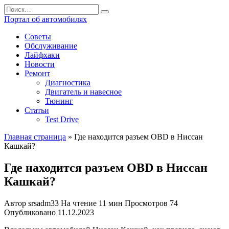
Перейти
Search
к
for:
Портал об автомобилях
содержанию
Советы
Обслуживание
Лайфхаки
Новости
Ремонт
Диагностика
Двигатель и навесное
Тюнинг
Статьи
Test Drive
Главная страница
»
Где находится разъем OBD в Ниссан
Кашкай?
Где находится разъем OBD в Ниссан
Кашкай?
Автор
srsadm33
На чтение
11 мин
Просмотров
74
Опубликовано
11.12.2023