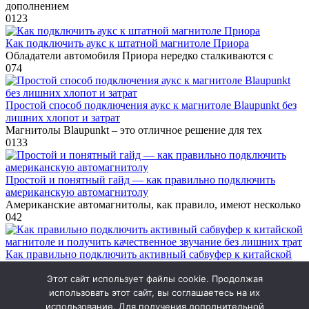
дополнением
0
123
Как подключить аукс к штатной магнитоле Приора
Обладатели автомобиля Приора нередко сталкиваются с
0
74
Простой способ подключения аукс к магнитоле Blaupunkt без
лишних хлопот и затрат
Магнитолы Blaupunkt – это отличное решение для тех
0
133
Простой и понятный гайд — как правильно подключить
американскую автомагнитолу
Американские автомагнитолы, как правило, имеют несколько
0
42
Как правильно подключить активный сабвуфер к китайской
магнитоле и получить качественное звучание без лишних трат
Этот сайт использует файлы cookie. Продолжая
Китайские магнитолы стали популярными выбором среди
0
67
использовать этот сайт, вы соглашаетесь на их
использование. Для получения дополнительной