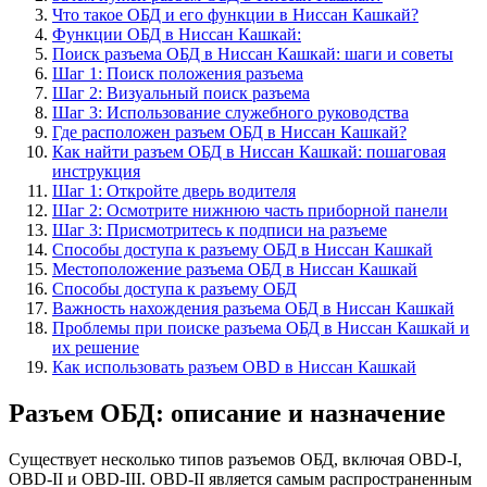
Что такое ОБД и его функции в Ниссан Кашкай?
Функции ОБД в Ниссан Кашкай:
Поиск разъема ОБД в Ниссан Кашкай: шаги и советы
Шаг 1: Поиск положения разъема
Шаг 2: Визуальный поиск разъема
Шаг 3: Использование служебного руководства
Где расположен разъем ОБД в Ниссан Кашкай?
Как найти разъем ОБД в Ниссан Кашкай: пошаговая
инструкция
Шаг 1: Откройте дверь водителя
Шаг 2: Осмотрите нижнюю часть приборной панели
Шаг 3: Присмотритесь к подписи на разъеме
Способы доступа к разъему ОБД в Ниссан Кашкай
Местоположение разъема ОБД в Ниссан Кашкай
Способы доступа к разъему ОБД
Важность нахождения разъема ОБД в Ниссан Кашкай
Проблемы при поиске разъема ОБД в Ниссан Кашкай и
их решение
Как использовать разъем OBD в Ниссан Кашкай
Разъем ОБД: описание и назначение
Существует несколько типов разъемов ОБД, включая OBD-I,
OBD-II и OBD-III. OBD-II является самым распространенным