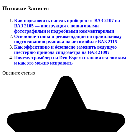
Похожие Записи:
Как подключить панель приборов от ВАЗ 2107 на
ВАЗ 2105 — инструкция с пошаговыми
фотографиями и подробными комментариями
Основные этапы и рекомендации по правильному
подтягиванию ручника на автомобиле ВАЗ 2115
Как эффективно и безопасно заменить ведущую
шестерню привода спидометра на ВАЗ 2109?
Почему трамблер на Deu Espero становится ломким
и как это можно исправить
Оцените статью