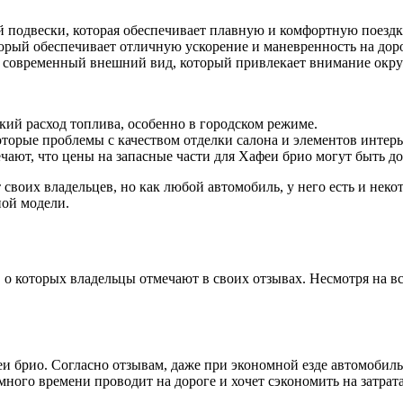
подвески, которая обеспечивает плавную и комфортную поездку
рый обеспечивает отличную ускорение и маневренность на доро
 современный внешний вид, который привлекает внимание окр
ий расход топлива, особенно в городском режиме.
торые проблемы с качеством отделки салона и элементов интерь
ают, что цены на запасные части для Хафеи брио могут быть д
своих владельцев, но как любой автомобиль, у него есть и неко
ной модели.
, о которых владельцы отмечают в своих отзывах. Несмотря на в
и брио. Согласно отзывам, даже при экономной езде автомобил
много времени проводит на дороге и хочет сэкономить на затрата