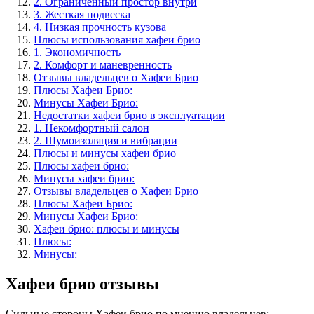
2. Ограниченный простор внутри
3. Жесткая подвеска
4. Низкая прочность кузова
Плюсы использования хафеи брио
1. Экономичность
2. Комфорт и маневренность
Отзывы владельцев о Хафеи Брио
Плюсы Хафеи Брио:
Минусы Хафеи Брио:
Недостатки хафеи брио в эксплуатации
1. Некомфортный салон
2. Шумоизоляция и вибрации
Плюсы и минусы хафеи брио
Плюсы хафеи брио:
Минусы хафеи брио:
Отзывы владельцев о Хафеи Брио
Плюсы Хафеи Брио:
Минусы Хафеи Брио:
Хафеи брио: плюсы и минусы
Плюсы:
Минусы:
Хафеи брио отзывы
Сильные стороны Хафеи брио по мнению владельцев: