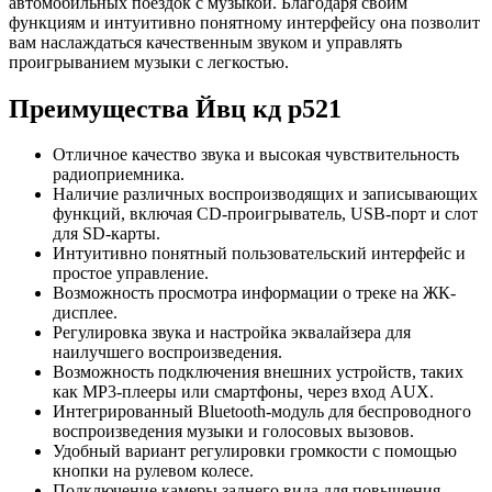
автомобильных поездок с музыкой. Благодаря своим
функциям и интуитивно понятному интерфейсу она позволит
вам наслаждаться качественным звуком и управлять
проигрыванием музыки с легкостью.
Преимущества Йвц кд р521
Отличное качество звука и высокая чувствительность
радиоприемника.
Наличие различных воспроизводящих и записывающих
функций, включая CD-проигрыватель, USB-порт и слот
для SD-карты.
Интуитивно понятный пользовательский интерфейс и
простое управление.
Возможность просмотра информации о треке на ЖК-
дисплее.
Регулировка звука и настройка эквалайзера для
наилучшего воспроизведения.
Возможность подключения внешних устройств, таких
как MP3-плееры или смартфоны, через вход AUX.
Интегрированный Bluetooth-модуль для беспроводного
воспроизведения музыки и голосовых вызовов.
Удобный вариант регулировки громкости с помощью
кнопки на рулевом колесе.
Подключение камеры заднего вида для повышения