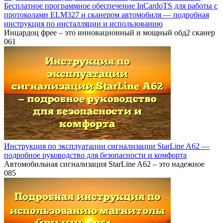
Бесплатное программное обеспечение InCardoTS для работы с
протоколами ELM327 и сканером автомобиля — подробная
инструкция по инсталляции и использованию
Инцардоц фрее – это инновационный и мощный обд2 сканер
0
61
Инструкция по эксплуатации сигнализации StarLine A62 —
подробное руководство для безопасности и комфорта
Автомобильная сигнализация StarLine A62 – это надежное
0
85