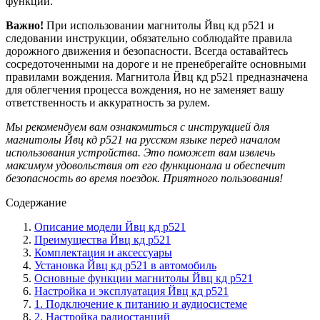
функций.
Важно!
При использовании магнитолы Йвц кд р521 и
следовании инструкции, обязательно соблюдайте правила
дорожного движения и безопасности. Всегда оставайтесь
сосредоточенными на дороге и не пренебрегайте основными
правилами вождения. Магнитола Йвц кд р521 предназначена
для облегчения процесса вождения, но не заменяет вашу
ответственность и аккуратность за рулем.
Мы рекомендуем вам ознакомиться с инструкцией для
магнитолы Йвц кд р521 на русском языке перед началом
использования устройства. Это поможет вам извлечь
максимум удовольствия от его функционала и обеспечит
безопасность во время поездок. Приятного пользования!
Содержание
Описание модели Йвц кд р521
Преимущества Йвц кд р521
Комплектация и аксессуары
Установка Йвц кд р521 в автомобиль
Основные функции магнитолы Йвц кд р521
Настройка и эксплуатация Йвц кд р521
1. Подключение к питанию и аудиосистеме
2. Настройка радиостанций