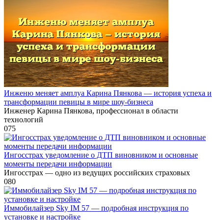
Инженю меняет амплуа Карина Пянкова — история успеха и
трансформации певицы в мире шоу-бизнеса
Инженер Карина Пянкова, профессионал в области
технологий
0
75
Ингосстрах уведомление о ДТП виновником и основные
моменты передачи информации
Ингосстрах — одно из ведущих российских страховых
0
80
Иммобилайзер Sky IM 57 — подробная инструкция по
установке и настройке