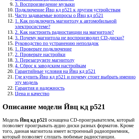
3. Воспроизведение музыки
Подключение Йвц кд р521 к другим устройствам
Часто задаваемые вопросы о Йвц кд р521
1. Как подключить магнитолу к автомобильной
электросистеме?
2. Как настроить радиостанции на магнитоле?
3. Почему магнитола не воспроизводит CD-диски?
Руководство по устранению неполадок
1. Проверьте подключение
2. Проверьте настройки
3. Перезагрузите магнитолу
4. Сброс к заводским настройкам
Гарантийные условия на Йвц кд р521
Где купить Йвц кд р521 и почему стоит выбрать именно
эту модель
Гарантия и надежность
Цена и качество
Описание модели Йвц кд р521
Модель
Йвц кд р521
оснащена CD-проигрывателем, который
позволяет проигрывать аудио диски разных форматов. Кроме
того, данная магнитола имеет встроенный радиоприемник,
который позволяет слушать любимые радиостанции.