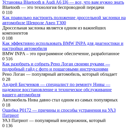
Установка Bluetooth в Audi A6 Ц6 — все, что вам нужно знать
Bluetooth — это технология беспроводной передачи
0
110
Как правильно настроить положение дроссельной заслонки на
автомобиле Шевроле Авео Т300
Дроссельная заслонка является одним из важнейших
компонентов
0
108
Как эффективно использовать BMW INPA для диагностики и
настройки автомобиля
BMW INPA – это программное обеспечение, разработанное
0
516
Как разобрать и собрать Рено Логан своими руками —
подробный гайд с фото и пошаговыми инструкциями
Рено Логан — популярный автомобиль, который обладает
0
28
Андрей Бисченков — специалист по ремонту Нивы —
надежное восстановление и техническое обслуживание
вашего автомобиля
Автомобиль Нива давно стал одним из самых популярных
0
18
Ошибка P0172 — причины и способы устранения на УАЗ
Патриот
УАЗ Патриот — популярный внедорожник, который
0
136