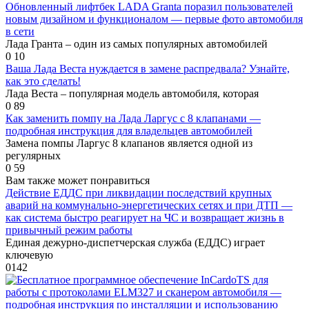
Обновленный лифтбек LADA Granta поразил пользователей
новым дизайном и функционалом — первые фото автомобиля
в сети
Лада Гранта – один из самых популярных автомобилей
0
10
Ваша Лада Веста нуждается в замене распредвала? Узнайте,
как это сделать!
Лада Веста – популярная модель автомобиля, которая
0
89
Как заменить помпу на Лада Ларгус с 8 клапанами —
подробная инструкция для владельцев автомобилей
Замена помпы Ларгус 8 клапанов является одной из
регулярных
0
59
Вам также может понравиться
Действие ЕДДС при ликвидации последствий крупных
аварий на коммунально-энергетических сетях и при ДТП —
как система быстро реагирует на ЧС и возвращает жизнь в
привычный режим работы
Единая дежурно-диспетчерская служба (ЕДДС) играет
ключевую
0
142