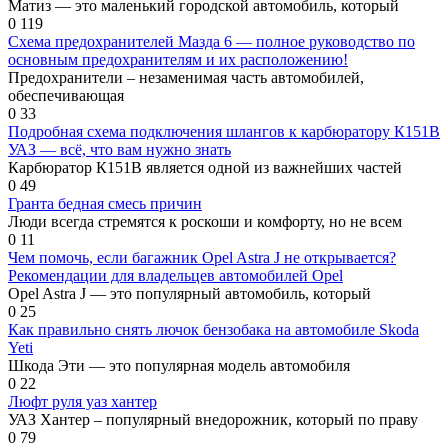
Матиз — это маленький городской автомобиль, который
0
119
Схема предохранителей Мазда 6 — полное руководство по
основным предохранителям и их расположению!
Предохранители – незаменимая часть автомобилей,
обеспечивающая
0
33
Подробная схема подключения шлангов к карбюратору К151В
УАЗ — всё, что вам нужно знать
Карбюратор К151В является одной из важнейших частей
0
49
Гранта бедная смесь причин
Люди всегда стремятся к роскоши и комфорту, но не всем
0
11
Чем помочь, если багажник Opel Astra J не открывается?
Рекомендации для владельцев автомобилей Opel
Opel Astra J — это популярный автомобиль, который
0
25
Как правильно снять лючок бензобака на автомобиле Skoda
Yeti
Шкода Эти — это популярная модель автомобиля
0
22
Люфт руля уаз хантер
УАЗ Хантер – популярный внедорожник, который по праву
0
79