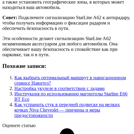
а также установить географические зоны, в которых может
находиться ваш автомобиль.
Совет:
Подключите сигнализацию StarLine A62 к антирадару,
чтобы получать информацию о фиксации радаром и
обеспечить безопасность в пути.
Эти особенности делают сигнализацию StarLine A62
незаменимым аксессуаром для любого автомобиля. Она
обеспечивает вашу безопасность и спокойствие как при
парковке, так и в пути.
Похожие записи:
Как выбрать оптимальный маршрут в навигационном
сервисе Навител?
Настройка укулеле в соответствии с ладами
Инструкция по использованию магнитолы Starline E66
BT Eco
Как устранить стук в передней подвеске на мелких
кочках Niva Chevrolet — причины и меры
предосторожности
Оцените статью