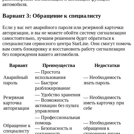
автомобиля.
Вариант 3: Обращение к специалисту
Если у вас нет аварийного пароля или резервной карточки
авторизации, и вы не можете обойти систему сигнализации
самостоятельно, лучшим решением будет обратиться к
специалистам сервисного центра StarLine. Они смогут помочь
вам снять блокировку и восстановить работу сигнализации
без повреждения вашего автомобиля.
Вариант
Преимущества
Недостатки
— Простота
Аварийный
использования
— Необходимость
пароль
— Быстрое
знать пароль
разблокирование
— Удобство хранения
Резервная
— Необходимость
— Возможность
карточка
иметь карточку при
активации без пульта
авторизации
себе
управления
— Профессиональная
помощь
— Необходимость
Обращение к
— Безопасность и
обращения к
специалисту
сохранность
сторонним лицам