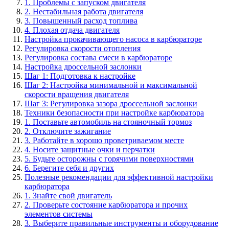
1. Проблемы с запуском двигателя
2. Нестабильная работа двигателя
3. Повышенный расход топлива
4. Плохая отдача двигателя
Настройка прокачивающего насоса в карбюраторе
Регулировка скорости отопления
Регулировка состава смеси в карбюраторе
Настройка дроссельной заслонки
Шаг 1: Подготовка к настройке
Шаг 2: Настройка минимальной и максимальной
скорости вращения двигателя
Шаг 3: Регулировка зазора дроссельной заслонки
Техники безопасности при настройке карбюратора
1. Поставьте автомобиль на стояночный тормоз
2. Отключите зажигание
3. Работайте в хорошо проветриваемом месте
4. Носите защитные очки и перчатки
5. Будьте осторожны с горячими поверхностями
6. Берегите себя и других
Полезные рекомендации для эффективной настройки
карбюратора
1. Знайте свой двигатель
2. Проверьте состояние карбюратора и прочих
элементов системы
3. Выберите правильные инструменты и оборудование