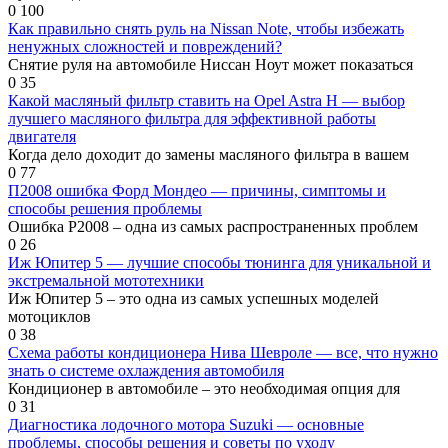
0
100
Как правильно снять руль на Nissan Note, чтобы избежать
ненужных сложностей и повреждений?
Снятие руля на автомобиле Ниссан Ноут может показаться
0
35
Какой масляный фильтр ставить на Opel Astra Н — выбор
лучшего масляного фильтра для эффективной работы
двигателя
Когда дело доходит до замены масляного фильтра в вашем
0
77
П2008 ошибка Форд Мондео — причины, симптомы и
способы решения проблемы
Ошибка P2008 – одна из самых распространенных проблем
0
26
Иж Юпитер 5 — лучшие способы тюнинга для уникальной и
экстремальной мототехники
Иж Юпитер 5 – это одна из самых успешных моделей
мотоциклов
0
38
Схема работы кондиционера Нива Шевроле — все, что нужно
знать о системе охлаждения автомобиля
Кондиционер в автомобиле – это необходимая опция для
0
31
Диагностика лодочного мотора Suzuki — основные
проблемы, способы решения и советы по уходу