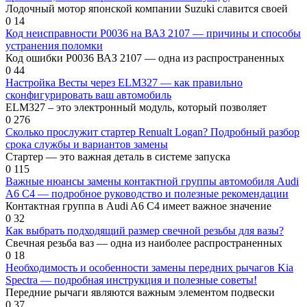
Лодочный мотор японской компании Suzuki славится своей
0
14
Код неисправности Р0036 на ВАЗ 2107 — причины и способы
устранения поломки
Код ошибки Р0036 ВАЗ 2107 — одна из распространенных
0
44
Настройка Весты через ELM327 — как правильно
сконфигурировать ваш автомобиль
ELM327 – это электронный модуль, который позволяет
0
276
Сколько прослужит стартер Renualt Logan? Подробный разбор
срока службы и вариантов замены
Стартер — это важная деталь в системе запуска
0
115
Важные нюансы замены контактной группы автомобиля Audi
A6 C4 — подробное руководство и полезные рекомендации
Контактная группа в Audi A6 C4 имеет важное значение
0
32
Как выбрать подходящий размер свечной резьбы для вазы?
Свечная резьба ваз — одна из наиболее распространенных
0
18
Необходимость и особенности замены передних рычагов Kia
Spectra — подробная инструкция и полезные советы!
Передние рычаги являются важным элементом подвески
0
37