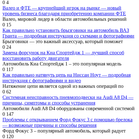
0
4
Валео и ФТЕ — крупнейший игрок на рынке — новый
уровень бизнеса благодаря приобретению компании ФТЕ
Валео, мировой лидер в области автомобильных решений
0
15
Как правильно установить брызговики на автомобиль ВАЗ
Гранта — подробная инструкция со схемами и фотографиями
Брызговики — это важный аксессуар, который поможет
0
24
Замена форсунок на Киа Спортейдж 1 — лучший способ
восстановить работу двигателя
Автомобиль Киа Спортейдж 1 – это популярная модель
0
117
Как правильно натянуть цепь на Ниссан Ноут — подробная
инструкция с фотографиями и видео
Натяжение цепи является одной из важных операций по
0
62
Системная неисправность пневмоподвески на Audi A8 D4 —
причины, симптомы и способы устранения
Автомобили Audi A8 D4 оборудованы современной системой
0
147
Проблемы с открыванием Форд Фокус 3 с помощью брелока
— возможные причины и способы решения
Форд Фокус 3 – популярный автомобиль, который радует
0
120