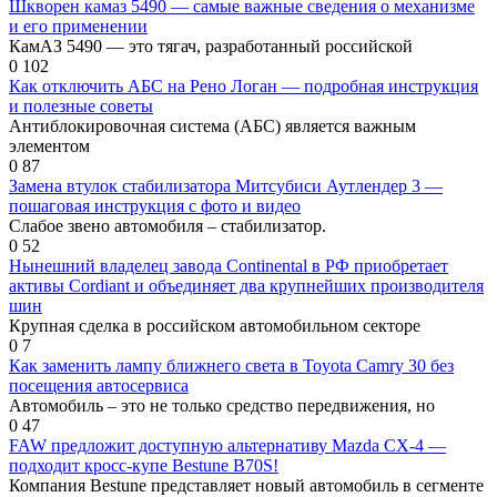
Шкворен камаз 5490 — самые важные сведения о механизме
и его применении
КамАЗ 5490 — это тягач, разработанный российской
0
102
Как отключить АБС на Рено Логан — подробная инструкция
и полезные советы
Антиблокировочная система (АБС) является важным
элементом
0
87
Замена втулок стабилизатора Митсубиси Аутлендер 3 —
пошаговая инструкция с фото и видео
Слабое звено автомобиля – стабилизатор.
0
52
Нынешний владелец завода Continental в РФ приобретает
активы Cordiant и объединяет два крупнейших производителя
шин
Крупная сделка в российском автомобильном секторе
0
7
Как заменить лампу ближнего света в Toyota Camry 30 без
посещения автосервиса
Автомобиль – это не только средство передвижения, но
0
47
FAW предложит доступную альтернативу Mazda CX-4 —
подходит кросс-купе Bestune B70S!
Компания Bestune представляет новый автомобиль в сегменте