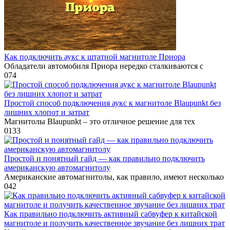
Как подключить аукс к штатной магнитоле Приора
Обладатели автомобиля Приора нередко сталкиваются с
0
74
Простой способ подключения аукс к магнитоле Blaupunkt без
лишних хлопот и затрат
Магнитолы Blaupunkt – это отличное решение для тех
0
133
Простой и понятный гайд — как правильно подключить
американскую автомагнитолу
Американские автомагнитолы, как правило, имеют несколько
0
42
Как правильно подключить активный сабвуфер к китайской
магнитоле и получить качественное звучание без лишних трат