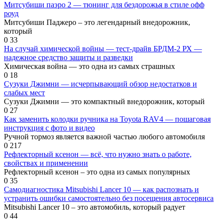
Митсубиши паэро 2 — тюнинг для бездорожья в стиле офф
роуд
Митсубиши Паджеро – это легендарный внедорожник,
который
0
33
На случай химической войны — тест-драйв БРДМ-2 РХ —
надежное средство защиты и разведки
Химическая война — это одна из самых страшных
0
18
Сузуки Джимни — исчерпывающий обзор недостатков и
слабых мест
Сузуки Джимни — это компактный внедорожник, который
0
27
Как заменить колодки ручника на Toyota RAV4 — пошаговая
инструкция с фото и видео
Ручной тормоз является важной частью любого автомобиля
0
217
Рефлекторный ксенон — всё, что нужно знать о работе,
свойствах и применении
Рефлекторный ксенон – это одна из самых популярных
0
35
Самодиагностика Mitsubishi Lancer 10 — как распознать и
устранить ошибки самостоятельно без посещения автосервиса
Mitsubishi Lancer 10 – это автомобиль, который радует
0
44