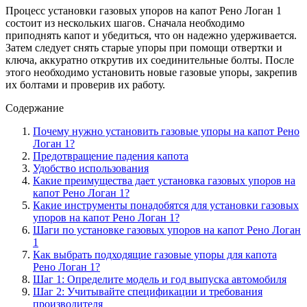
Процесс установки газовых упоров на капот Рено Логан 1
состоит из нескольких шагов. Сначала необходимо
приподнять капот и убедиться, что он надежно удерживается.
Затем следует снять старые упоры при помощи отвертки и
ключа, аккуратно открутив их соединительные болты. После
этого необходимо установить новые газовые упоры, закрепив
их болтами и проверив их работу.
Содержание
Почему нужно установить газовые упоры на капот Рено
Логан 1?
Предотвращение падения капота
Удобство использования
Какие преимущества дает установка газовых упоров на
капот Рено Логан 1?
Какие инструменты понадобятся для установки газовых
упоров на капот Рено Логан 1?
Шаги по установке газовых упоров на капот Рено Логан
1
Как выбрать подходящие газовые упоры для капота
Рено Логан 1?
Шаг 1: Определите модель и год выпуска автомобиля
Шаг 2: Учитывайте спецификации и требования
производителя