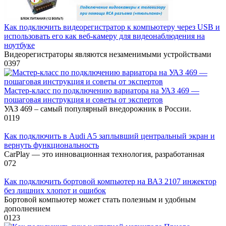
Как подключить видеорегистратор к компьютеру через USB и
использовать его как веб-камеру для видеонаблюдения на
ноутбуке
Видеорегистраторы являются незаменимыми устройствами
0
397
Мастер-класс по подключению вариатора на УАЗ 469 —
пошаговая инструкция и советы от экспертов
УАЗ 469 – самый популярный внедорожник в России.
0
119
Как подключить в Audi A5 заплывший центральный экран и
вернуть функциональность
CarPlay — это инновационная технология, разработанная
0
72
Как подключить бортовой компьютер на ВАЗ 2107 инжектор
без лишних хлопот и ошибок
Бортовой компьютер может стать полезным и удобным
дополнением
0
123