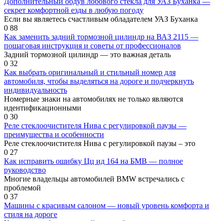
Дополнительный обдув лобового стекла для УАЗ Буханка —
секрет комфортной езды в любую погоду
Если вы являетесь счастливым обладателем УАЗ Буханка
0
88
Как заменить задний тормозной цилиндр на ВАЗ 2115 —
пошаговая инструкция и советы от профессионалов
Задний тормозной цилиндр — это важная деталь
0
32
Как выбрать оригинальный и стильный номер для
автомобиля, чтобы выделяться на дороге и подчеркнуть
индивидуальность
Номерные знаки на автомобилях не только являются
идентификационными
0
30
Реле стеклоочистителя Нива с регулировкой паузы —
преимущества и особенности
Реле стеклоочистителя Нива с регулировкой паузы – это
0
27
Как исправить ошибку Цц ид 164 на БМВ — полное
руководство
Многие владельцы автомобилей BMW встречались с
проблемой
0
37
Машины с красивым салоном — новый уровень комфорта и
стиля на дороге