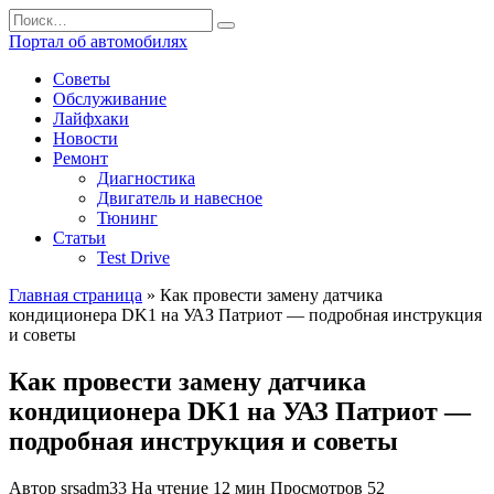
Перейти
Search
к
for:
Портал об автомобилях
содержанию
Советы
Обслуживание
Лайфхаки
Новости
Ремонт
Диагностика
Двигатель и навесное
Тюнинг
Статьи
Test Drive
Главная страница
»
Как провести замену датчика
кондиционера DK1 на УАЗ Патриот — подробная инструкция
и советы
Как провести замену датчика
кондиционера DK1 на УАЗ Патриот —
подробная инструкция и советы
Автор
srsadm33
На чтение
12 мин
Просмотров
52