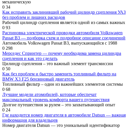
механическую
0
34
Как исправить заклинивший рабочий цилиндр сцепления УАЗ
без проблем и лишних расходов
Рабочий цилиндр сцепления является одной из самых важных
0
93
Распиновка электрической проводки автомобиля Volkswagen
Passat B3 — подборка схем и подробное описание соединений
Автомобиль Volkswagen Passat B3, выпускающийся с 1988
0
298
Мерседес Спринтер — почему необходима замена цилиндра
сцепления и как это сделать
Цилиндр сцепления – это важный элемент трансмиссии
0
50
Как без проблем и быстро заменить топливный фильтр на
BMW X3 F25 бензиновый двигатель
Топливный фильтр – один из важнейших элементов системы
0
68
Лучшие модели атомобилей, которые обеспечат
максимальный уровень комфорта вашего путешествия
Долгие путешествия за рулем – это захватывающий опыт
0
24
Где находится номер двигателя в автомобиле Datsun — важная
информация для владельцев
Номер двигателя Datsun — это уникальный идентификатор