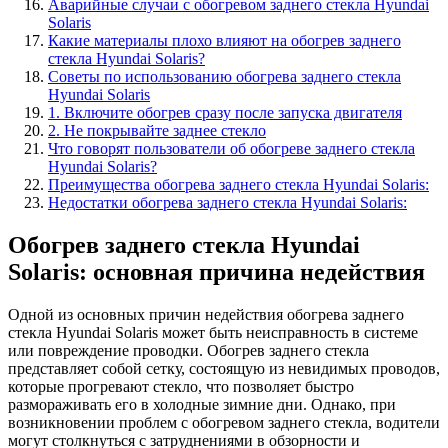
Аварийные случаи с обогревом заднего стекла Hyundai
Solaris
Какие материалы плохо влияют на обогрев заднего
стекла Hyundai Solaris?
Советы по использованию обогрева заднего стекла
Hyundai Solaris
1. Включите обогрев сразу после запуска двигателя
2. Не покрывайте заднее стекло
Что говорят пользователи об обогреве заднего стекла
Hyundai Solaris?
Преимущества обогрева заднего стекла Hyundai Solaris:
Недостатки обогрева заднего стекла Hyundai Solaris:
Обогрев заднего стекла Hyundai
Solaris: основная причина недействия
Одной из основных причин недействия обогрева заднего
стекла Hyundai Solaris может быть неисправность в системе
или повреждение проводки. Обогрев заднего стекла
представляет собой сетку, состоящую из невидимых проводов,
которые прогревают стекло, что позволяет быстро
размораживать его в холодные зимние дни. Однако, при
возникновении проблем с обогревом заднего стекла, водители
могут столкнуться с затруднениями в обзорности и