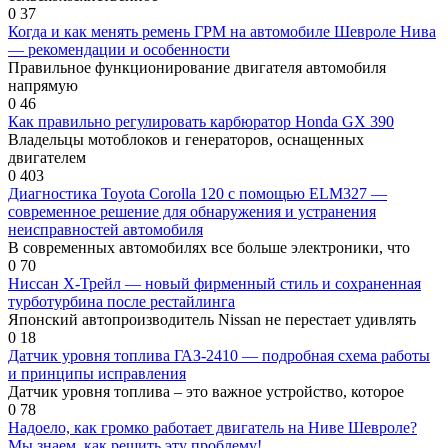
0
37
Когда и как менять ремень ГРМ на автомобиле Шевроле Нива
— рекомендации и особенности
Правильное функционирование двигателя автомобиля
напрямую
0
46
Как правильно регулировать карбюратор Honda GX 390
Владельцы мотоблоков и генераторов, оснащенных
двигателем
0
403
Диагностика Toyota Corolla 120 с помощью ELM327 —
современное решение для обнаружения и устранения
неисправностей автомобиля
В современных автомобилях все больше электроники, что
0
70
Ниссан Х-Трейл — новый фирменный стиль и сохраненная
турботурбина после рестайлинга
Японский автопроизводитель Nissan не перестает удивлять
0
18
Датчик уровня топлива ГАЗ-2410 — подробная схема работы
и принципы исправления
Датчик уровня топлива – это важное устройство, которое
0
78
Надоело, как громко работает двигатель на Ниве Шевроле?
Мы знаем, как решить эту проблему!