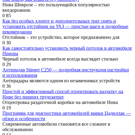
Нива Шевроле – это пользующийся популярностью
внедорожник
0
85
Как без особых хлопот и дополнительных трат снять и
установить отстойник на УАЗ — простые шаги и подробные
рекомендации
Отстойник – это устройство, которое предназначено для
0
30
Как самостоятельно установить черный потолок в автомобиле
Приора
Черный потолок в автомобиле всегда выглядит стильно
0
29
Антирадар Stinger С250 — подробная инструкция настройки
и использования
Антирадары являются одним из незаменимых устройств
0
36
Простой и эффективный способ отцентровать раздатку на
Ниве без лишних трудозатрат
Отцентровка раздаточной коробки на автомобиле Нива
0
19
Программа для диагностики автомобилей марки Цадиллак —
обзор и особенности
Современные автомобили становятся все сложнее в
обслуживании
0
13