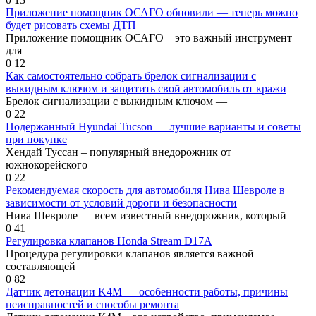
Приложение помощник ОСАГО обновили — теперь можно
будет рисовать схемы ДТП
Приложение помощник ОСАГО – это важный инструмент
для
0
12
Как самостоятельно собрать брелок сигнализации с
выкидным ключом и защитить свой автомобиль от кражи
Брелок сигнализации с выкидным ключом —
0
22
Подержанный Hyundai Tucson — лучшие варианты и советы
при покупке
Хендай Туссан – популярный внедорожник от
южнокорейского
0
22
Рекомендуемая скорость для автомобиля Нива Шевроле в
зависимости от условий дороги и безопасности
Нива Шевроле — всем известный внедорожник, который
0
41
Регулировка клапанов Honda Stream D17A
Процедура регулировки клапанов является важной
составляющей
0
82
Датчик детонации K4M — особенности работы, причины
неисправностей и способы ремонта