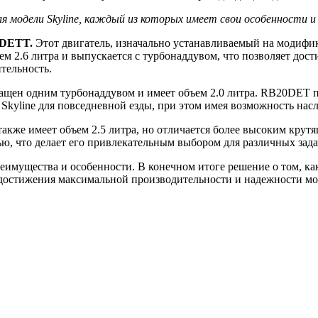
ля модели Skyline, каждый из которых имеет свои особенности 
6DETT.
Этот двигатель, изначально устанавливаемый на модифик
2.6 литра и выпускается с турбонаддувом, что позволяет дости
тельность.
щен одним турбонаддувом и имеет объем 2.0 литра. RB20DET п
 Skyline для повседневной езды, при этом имея возможность на
акже имеет объем 2.5 литра, но отличается более высоким кр
 что делает его привлекательным выбором для различных зада
имущества и особенности. В конечном итоге решение о том, како
ля достижения максимальной производительности и надежности м