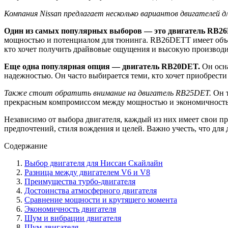
Компания Nissan предлагает несколько вариантов двигателей д
Один из самых популярных выборов — это двигатель RB2
мощностью и потенциалом для тюнинга. RB26DETT имеет объем 
кто хочет получить драйвовые ощущения и высокую производи
Еще одна популярная опция — двигатель RB20DET.
Он осна
надежностью. Он часто выбирается теми, кто хочет приобрести
Также стоит обратить внимание на двигатель RB25DET.
Он т
прекрасным компромиссом между мощностью и экономичностью,
Независимо от выбора двигателя, каждый из них имеет свои пре
предпочтений, стиля вождения и целей. Важно учесть, что д
Содержание
Выбор двигателя для Ниссан Скайлайн
Разница между двигателем V6 и V8
Преимущества турбо-двигателя
Достоинства атмосферного двигателя
Сравнение мощности и крутящего момента
Экономичность двигателя
Шум и вибрации двигателя
Шум двигателя