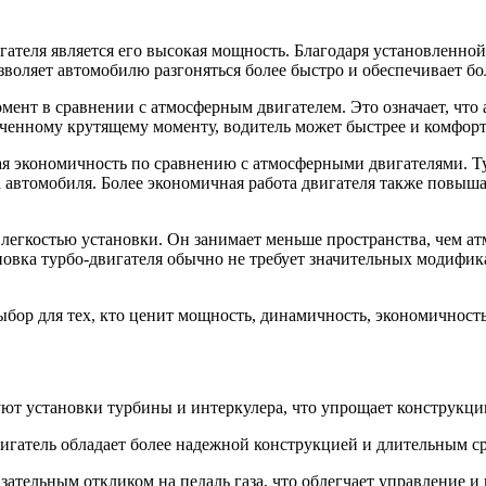
теля является его высокая мощность. Благодаря установленной 
озволяет автомобилю разгоняться более быстро и обеспечивает б
мент в сравнении с атмосферным двигателем. Это означает, что
иченному крутящему моменту, водитель может быстрее и комфор
я экономичность по сравнению с атмосферными двигателями. Ту
 автомобиля. Более экономичная работа двигателя также повыша
 легкостью установки. Он занимает меньше пространства, чем ат
новка турбо-двигателя обычно не требует значительных модифик
ыбор для тех, кто ценит мощность, динамичность, экономичность
уют установки турбины и интеркулера, что упрощает конструкци
игатель обладает более надежной конструкцией и длительным с
зательным откликом на педаль газа, что облегчает управление 