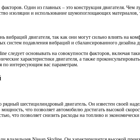
факторов. Один из главных – это конструкция двигателя. Чем л
ество изоляции и использование шумопоглощающих материалов, т
ень вибраций двигателя, так как они могут сильно влиять на ко
ых систем подавления вибраций и сбалансированного дизайна д
yline следует основывать на совокупности факторов, включая та
нические характеристики двигателя, а также проконсультироват
я по интересующим вас параметрам.
й
это рядный шестицилиндровый двигатель. Он известен своей на
мощность, что позволяет автомобилю достигать высокой скорост
стью, что позволяет снизить расходы на топливо и экономическ
ди владельцев Nissan Skyline. Он характеризуется высокой про