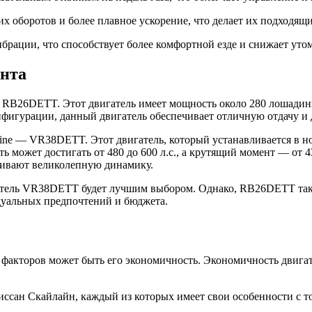
 оборотов и более плавное ускорение, что делает их подходящ
ации, что способствует более комфортной езде и снижает утом
ента
 RB26DETT. Этот двигатель имеет мощность около 280 лошадиных
фигурации, данный двигатель обеспечивает отличную отдачу и 
yline — VR38DETT. Этот двигатель, который устанавливается в 
 может достигать от 480 до 600 л.с., а крутящий момент — от 
чивают великолепную динамику.
гатель VR38DETT будет лучшим выбором. Однако, RB26DETT такж
дуальных предпочтений и бюджета.
факторов может быть его экономичность. Экономичность двигат
ссан Скайлайн, каждый из которых имеет свои особенности с т