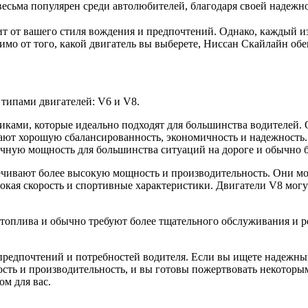
весьма популярен среди автолюбителей, благодаря своей надеж
ит от вашего стиля вождения и предпочтений. Однако, каждый и
симо от того, какой двигатель вы выберете, Ниссан Скайлайн об
 типами двигателей: V6 и V8.
ками, которые идеально подходят для большинства водителей. 
ивают хорошую сбалансированность, экономичность и надежность
чную мощность для большинства ситуаций на дороге и обычно б
печивают более высокую мощность и производительность. Они м
сокая скорость и спортивные характеристики. Двигатели V8 мог
 топлива и обычно требуют более тщательного обслуживания и р
 предпочтений и потребностей водителя. Если вы ищете надежн
сть и производительность, и вы готовы пожертвовать некоторым
м для вас.