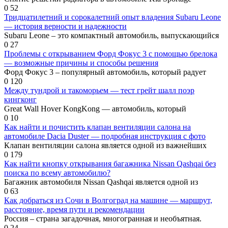
0
52
Тридцатилетний и сорокалетний опыт владения Subaru Leone
— история верности и надежности
Subaru Leone – это компактный автомобиль, выпускающийся
0
27
Проблемы с открыванием Форд Фокус 3 с помощью брелока
— возможные причины и способы решения
Форд Фокус 3 – популярный автомобиль, который радует
0
120
Между тундрой и такоморьем — тест грейт шалл поэр
кингконг
Great Wall Hover KongKong — автомобиль, который
0
10
Как найти и почистить клапан вентиляции салона на
автомобиле Dacia Duster — подробная инструкция с фото
Клапан вентиляции салона является одной из важнейших
0
179
Как найти кнопку открывания багажника Nissan Qashqai без
поиска по всему автомобилю?
Багажник автомобиля Nissan Qashqai является одной из
0
63
Как добраться из Сочи в Волгоград на машине — маршрут,
расстояние, время пути и рекомендации
Россия – страна загадочная, многогранная и необъятная.
0
24