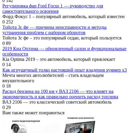
0
142
Регулировка фар Ford Focus 1 — руководство для
самостоятельного освоения
Форд Фокус 1 – популярный автомобиль, который известен
0
252
Тойота 3с фе — причины неисправности и методы
устранения проблем с набором оборотов
Тойота 3с фе – это популярный седан, который пользуется
0
89
2019 Киа Оптима — обновленный салон и функциональные
особенности
Kia Optima 2019 – это автомобиль, который привлекает
0
14
Как игрушечный толко настоящий опыт владения хуммер х3
Мечта многих автолюбителей – стать владельцем
внушительного
0
18
Расход бензина на 100 км у ВАЗ 2106 — что влияет на
экономичность и как правильно оценить расход топлива
ВАЗ 2106 — это классический советский автомобиль
0
29
Вам также может понравиться