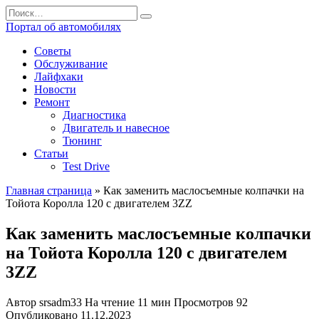
Перейти
Search
к
for:
Портал об автомобилях
содержанию
Советы
Обслуживание
Лайфхаки
Новости
Ремонт
Диагностика
Двигатель и навесное
Тюнинг
Статьи
Test Drive
Главная страница
»
Как заменить маслосъемные колпачки на
Тойота Королла 120 с двигателем 3ZZ
Как заменить маслосъемные колпачки
на Тойота Королла 120 с двигателем
3ZZ
Автор
srsadm33
На чтение
11 мин
Просмотров
92
Опубликовано
11.12.2023