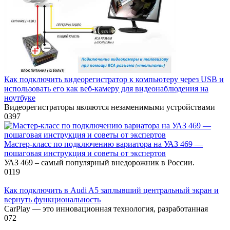
Как подключить видеорегистратор к компьютеру через USB и
использовать его как веб-камеру для видеонаблюдения на
ноутбуке
Видеорегистраторы являются незаменимыми устройствами
0
397
Мастер-класс по подключению вариатора на УАЗ 469 —
пошаговая инструкция и советы от экспертов
УАЗ 469 – самый популярный внедорожник в России.
0
119
Как подключить в Audi A5 заплывший центральный экран и
вернуть функциональность
CarPlay — это инновационная технология, разработанная
0
72