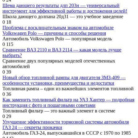
Шема дающего результаты длп 203н — универсальный
инструмент для эффективной работы и достижения целей!
Школа дающего долпана 20д31 — это учебное заведение
0
18
Проблема с восклицательным знаком на автомобиле
Volkswagen Polo — причины и способы решения
Автомобиль Volkswagen Polo — популярная модель
0
115
Сравнение ВАЗ 2110 и ВАЗ 2114 — какая модель лучше
выбрать?
Сравнение двух популярных моделей отечественных
автомобилей
0
39
Новый обзор топливной рампы для двигателя ЗМЗ-409 —
особенности установки, преимущества и недостатки
Топливная рампа – один из важнейших элементов топливной
0
36
Как заменить топливный фильтр на УАЗ Хантер — подробная
инструкция с фото и пошаговыми советами
Топливный фильтр — это важный элемент в системе
0
29
Улучшение эффективности тормозной системы автомобиля
ГАЗ 24 — секреты прокачки
Автомобиль ГАЗ-24, выпускавшийся в СССР с 1970 по 1985