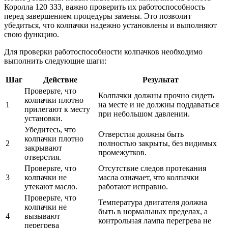
Королла 120 3ЗЗ, важно проверить их работоспособность
перед завершением процедуры замены. Это позволит
убедиться, что колпачки надежно установлены и выполняют
свою функцию.
Для проверки работоспособности колпачков необходимо
выполнить следующие шаги:
Шаг
Действие
Результат
Проверьте, что
Колпачки должны прочно сидеть
колпачки плотно
1
на месте и не должны поддаваться
прилегают к месту
при небольшом давлении.
установки.
Убедитесь, что
Отверстия должны быть
колпачки плотно
2
полностью закрыты, без видимых
закрывают
промежутков.
отверстия.
Проверьте, что
Отсутствие следов протекания
3
колпачки не
масла означает, что колпачки
утекают масло.
работают исправно.
Проверьте, что
Температура двигателя должна
колпачки не
быть в нормальных пределах, а
4
вызывают
контрольная лампа перегрева не
перегрева