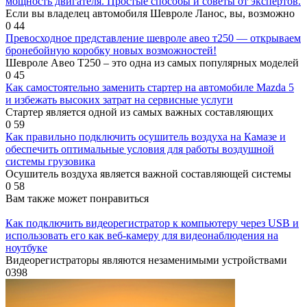
мощность двигателя. Простые способы и советы от экспертов.
Если вы владелец автомобиля Шевроле Ланос, вы, возможно
0
44
Превосходное представление шевроле авео т250 — открываем
бронебойную коробку новых возможностей!
Шевроле Авео Т250 – это одна из самых популярных моделей
0
45
Как самостоятельно заменить стартер на автомобиле Mazda 5
и избежать высоких затрат на сервисные услуги
Стартер является одной из самых важных составляющих
0
59
Как правильно подключить осушитель воздуха на Камазе и
обеспечить оптимальные условия для работы воздушной
системы грузовика
Осушитель воздуха является важной составляющей системы
0
58
Вам также может понравиться
Как подключить видеорегистратор к компьютеру через USB и
использовать его как веб-камеру для видеонаблюдения на
ноутбуке
Видеорегистраторы являются незаменимыми устройствами
0
398