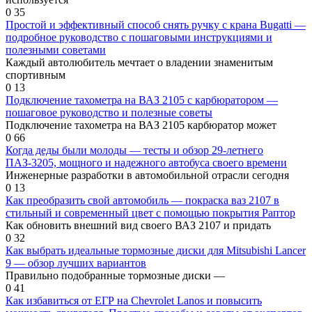
0
35
Простой и эффективный способ снять ручку с крана Bugatti —
подробное руководство с пошаговыми инструкциями и
полезными советами
Каждый автолюбитель мечтает о владении знаменитым
спортивным
0
13
Подключение тахометра на ВАЗ 2105 с карбюратором —
пошаговое руководство и полезные советы
Подключение тахометра на ВАЗ 2105 карбюратор может
0
66
Когда деды были молоды — тесты и обзор 29-летнего
ПАЗ-3205, мощного и надежного автобуса своего времени
Инженерные разработки в автомобильной отрасли сегодня
0
13
Как преобразить свой автомобиль — покраска ваз 2107 в
стильный и современный цвет с помощью покрытия Раптор
Как обновить внешний вид своего ВАЗ 2107 и придать
0
32
Как выбрать идеальные тормозные диски для Mitsubishi Lancer
9 — обзор лучших вариантов
Правильно подобранные тормозные диски —
0
41
Как избавиться от ЕГР на Chevrolet Lanos и повысить