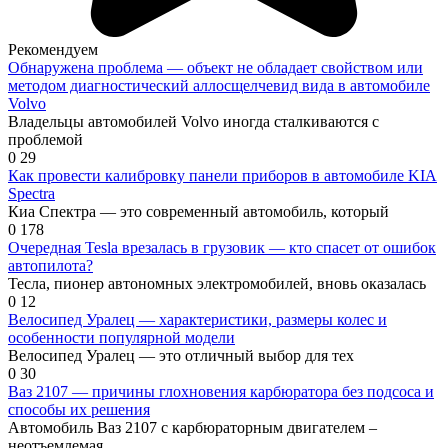
Рекомендуем
Обнаружена проблема — объект не обладает свойством или
методом диагностический аллосщелчевид вида в автомобиле
Volvo
Владельцы автомобилей Volvo иногда сталкиваются с
проблемой
0
29
Как провести калибровку панели приборов в автомобиле KIA
Spectra
Киа Спектра — это современный автомобиль, который
0
178
Очередная Tesla врезалась в грузовик — кто спасет от ошибок
автопилота?
Тесла, пионер автономных электромобилей, вновь оказалась
0
12
Велосипед Уралец — характеристики, размеры колес и
особенности популярной модели
Велосипед Уралец — это отличный выбор для тех
0
30
Ваз 2107 — причины глохновения карбюратора без подсоса и
способы их решения
Автомобиль Ваз 2107 с карбюраторным двигателем –
неотъемлемая