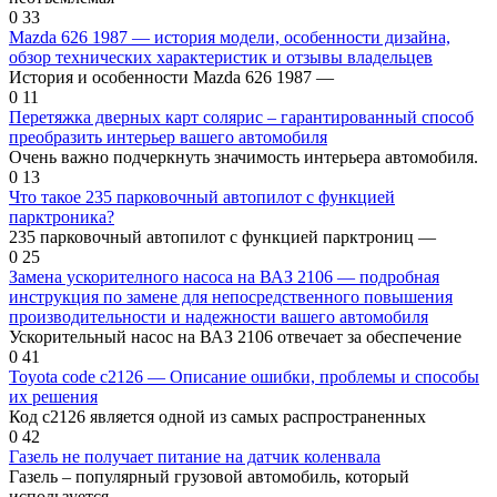
0
33
Mazda 626 1987 — история модели, особенности дизайна,
обзор технических характеристик и отзывы владельцев
История и особенности Mazda 626 1987 —
0
11
Перетяжка дверных карт солярис – гарантированный способ
преобразить интерьер вашего автомобиля
Очень важно подчеркнуть значимость интерьера автомобиля.
0
13
Что такое 235 парковочный автопилот с функцией
парктроника?
235 парковочный автопилот с функцией парктрониц —
0
25
Замена ускорителного насоса на ВАЗ 2106 — подробная
инструкция по замене для непосредственного повышения
производительности и надежности вашего автомобиля
Ускорительный насос на ВАЗ 2106 отвечает за обеспечение
0
41
Toyota code c2126 — Описание ошибки, проблемы и способы
их решения
Код c2126 является одной из самых распространенных
0
42
Газель не получает питание на датчик коленвала
Газель – популярный грузовой автомобиль, который
используется