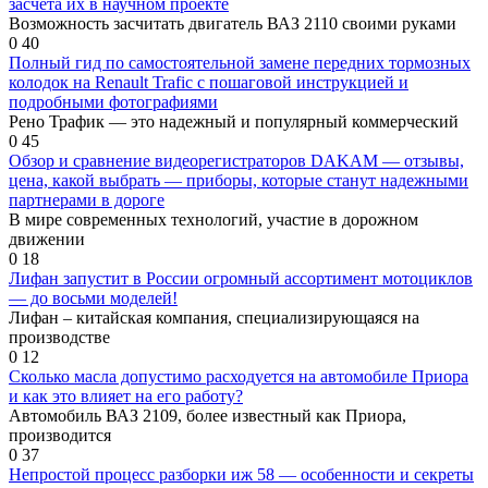
засчета их в научном проекте
Возможность засчитать двигатель ВАЗ 2110 своими руками
0
40
Полный гид по самостоятельной замене передних тормозных
колодок на Renault Trafic с пошаговой инструкцией и
подробными фотографиями
Рено Трафик — это надежный и популярный коммерческий
0
45
Обзор и сравнение видеорегистраторов DAKAM — отзывы,
цена, какой выбрать — приборы, которые станут надежными
партнерами в дороге
В мире современных технологий, участие в дорожном
движении
0
18
Лифан запустит в России огромный ассортимент мотоциклов
— до восьми моделей!
Лифан – китайская компания, специализирующаяся на
производстве
0
12
Сколько масла допустимо расходуется на автомобиле Приора
и как это влияет на его работу?
Автомобиль ВАЗ 2109, более известный как Приора,
производится
0
37
Непростой процесс разборки иж 58 — особенности и секреты