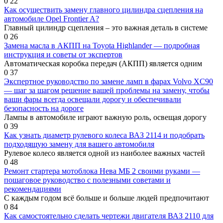
0
22
Как осуществить замену главного цилиндра сцепления на
автомобиле Opel Frontier A?
Главный цилиндр сцепления – это важная деталь в системе
0
26
Замена масла в АКПП на Toyota Highlander — подробная
инструкция и советы от экспертов
Автоматическая коробка передач (АКПП) является одним
0
37
Экспертное руководство по замене ламп в фарах Volvo XC90
— шаг за шагом решение вашей проблемы на замену, чтобы
ваши фары всегда освещали дорогу и обеспечивали
безопасность на дороге
Лампы в автомобиле играют важную роль, освещая дорогу
0
39
Как узнать диаметр рулевого колеса ВАЗ 2114 и подобрать
подходящую замену для вашего автомобиля
Рулевое колесо является одной из наиболее важных частей
0
48
Ремонт стартера мотоблока Нева МБ 2 своими руками —
пошаговое руководство с полезными советами и
рекомендациями
С каждым годом всё больше и больше людей предпочитают
0
84
Как самостоятельно сделать чертежи двигателя ВАЗ 2110 для