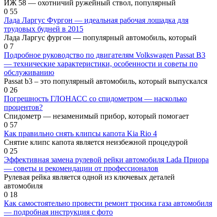
ИЖ 58 — охотничий ружейный ствол, популярный
0
55
Лада Ларгус Фургон — идеальная рабочая лошадка для
трудовых будней в 2015
Лада Ларгус фургон — популярный автомобиль, который
0
7
Подробное руководство по двигателям Volkswagen Passat B3
— технические характеристики, особенности и советы по
обслуживанию
Passat b3 – это популярный автомобиль, который выпускался
0
26
Погрешность ГЛОНАСС со спидометром — насколько
процентов?
Спидометр — незаменимый прибор, который помогает
0
57
Как правильно снять клипсы капота Kia Rio 4
Снятие клипс капота является неизбежной процедурой
0
25
Эффективная замена рулевой рейки автомобиля Lada Приора
— советы и рекомендации от профессионалов
Рулевая рейка является одной из ключевых деталей
автомобиля
0
18
Как самостоятельно провести ремонт тросика газа автомобиля
— подробная инструкция с фото