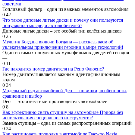
советами
Топливный фильтр – один из важных элементов автомобиля
0
42
Что такое диповые литые диски и почему они пользуются
популярностью среди автолюбителей?
Диповые литые диски – это особый тип колёсных дисков
0
25
Мультик Богдана включи Богдана — рассказываем об
увлекательном приключении героини в мире технологий!
Один из самых популярных мультфильмов для детей сегодня
—
0
11
Где находится номер двигателя на Рено Флюенс?
Номер двигателя является важным идентификационным
кодом
0
34
Модельный ряд автомобилей Део — новинки, особенности,
сравнение и выбор
Deo — это известный производитель автомобилей
0
8
Как эффективно снять ступицу на автомобиле Приора без
использования специального инструмента?
Замена ступицы – одна из самых распространенных операций
0
24
Как распиновать проводку в автомобиле Daewoo Nexia