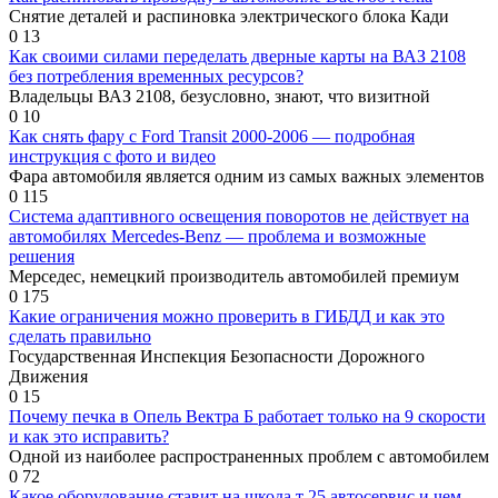
Снятие деталей и распиновка электрического блока Кади
0
13
Как своими силами переделать дверные карты на ВАЗ 2108
без потребления временных ресурсов?
Владельцы ВАЗ 2108, безусловно, знают, что визитной
0
10
Как снять фару с Ford Transit 2000-2006 — подробная
инструкция с фото и видео
Фара автомобиля является одним из самых важных элементов
0
115
Система адаптивного освещения поворотов не действует на
автомобилях Mercedes-Benz — проблема и возможные
решения
Мерседес, немецкий производитель автомобилей премиум
0
175
Какие ограничения можно проверить в ГИБДД и как это
сделать правильно
Государственная Инспекция Безопасности Дорожного
Движения
0
15
Почему печка в Опель Вектра Б работает только на 9 скорости
и как это исправить?
Одной из наиболее распространенных проблем с автомобилем
0
72
Какое оборудование ставит на шкода т 25 автосервис и чем