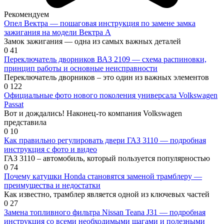
Рекомендуем
Опел Вектра — пошаговая инструкция по замене замка
зажигания на модели Вектра А
Замок зажигания — одна из самых важных деталей
0
41
Переключатель дворников ВАЗ 2109 — схема распиновки,
принцип работы и основные неисправности
Переключатель дворников – это один из важных элементов
0
122
Официальные фото нового поколения универсала Volkswagen
Passat
Вот и дождались! Наконец-то компания Volkswagen
представила
0
10
Как правильно регулировать двери ГАЗ 3110 — подробная
инструкция с фото и видео
ГАЗ 3110 – автомобиль, который пользуется популярностью
0
74
Почему катушки Honda становятся заменой трамблеру —
преимущества и недостатки
Как известно, трамблер является одной из ключевых частей
0
27
Замена топливного фильтра Nissan Teana J31 — подробная
инструкция со всеми необходимыми шагами и полезными