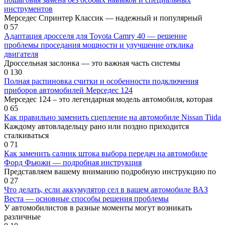
инструментов
Мерседес Спринтер Классик — надежный и популярный
0
57
Адаптация дросселя для Toyota Camry 40 — решение
проблемы проседания мощности и улучшение отклика
двигателя
Дроссельная заслонка — это важная часть системы
0
130
Полная распиновка считки и особенности подключения
приборов автомобилей Мерседес 124
Мерседес 124 – это легендарная модель автомобиля, которая
0
65
Как правильно заменить сцепление на автомобиле Nissan Tiida
Каждому автовладельцу рано или поздно приходится
сталкиваться
0
71
Как заменить салник штока выбора передач на автомобиле
Форд Фьюжн — подробная инструкция
Представляем вашему вниманию подробную инструкцию по
0
27
Что делать, если аккумулятор сел в вашем автомобиле ВАЗ
Веста — основные способы решения проблемы
У автомобилистов в разные моменты могут возникать
различные