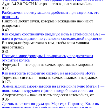
Ауди А4 2.0 ТФСИ Кватро — это вариант автомобиля
0
17
Разбираемся, почему машина дребезжит при езде и как это
исправить
Никто не любит звуки, которые неожиданно начинают
раздражать
0
49
Как создать собственную звездную ночь в автомобиле ВАЗ —
идеи и рекомендации по установке светодиодной подсветки
Вы когда-нибудь мечтали о том, чтобы ваша машина
превратилась
0
31
Почему в мире формулы 1 по-прежнему предпочитают
открытые колеса
Формула 1 — это один из самых престижных мировых
0
25
Как настроить тормозную систему на автомобиле Исузу
Тормозная система — одна из самых важных и надежных
0
178
Замена задних амортизаторов на автомобиле Рено Меган 1 —
пошаговая инструкция с фото и подробными советами
Амортизаторы – важная часть подвески автомобиля, от
0
36
Датчик давления воздуха для Мерседес Спринтер Классик —
пошаговая замена без особых навыков и специальных