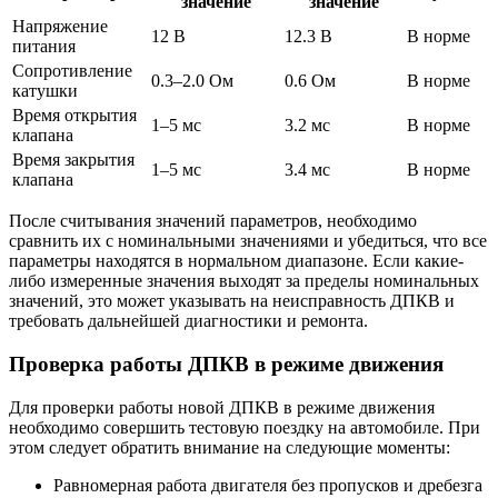
значение
значение
Напряжение
12 В
12.3 В
В норме
питания
Сопротивление
0.3–2.0 Ом
0.6 Ом
В норме
катушки
Время открытия
1–5 мс
3.2 мс
В норме
клапана
Время закрытия
1–5 мс
3.4 мс
В норме
клапана
После считывания значений параметров, необходимо
сравнить их с номинальными значениями и убедиться, что все
параметры находятся в нормальном диапазоне. Если какие-
либо измеренные значения выходят за пределы номинальных
значений, это может указывать на неисправность ДПКВ и
требовать дальнейшей диагностики и ремонта.
Проверка работы ДПКВ в режиме движения
Для проверки работы новой ДПКВ в режиме движения
необходимо совершить тестовую поездку на автомобиле. При
этом следует обратить внимание на следующие моменты:
Равномерная работа двигателя без пропусков и дребезга