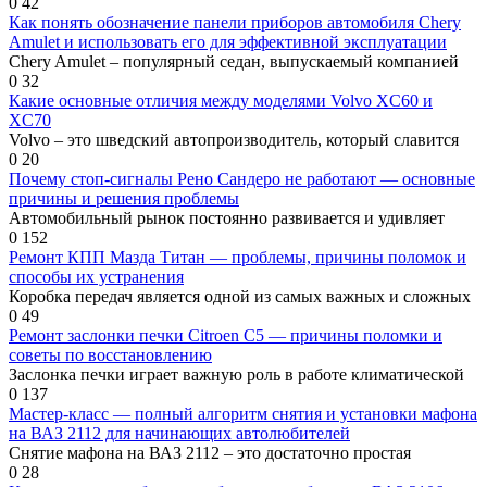
0
42
Как понять обозначение панели приборов автомобиля Chery
Amulet и использовать его для эффективной эксплуатации
Chery Amulet – популярный седан, выпускаемый компанией
0
32
Какие основные отличия между моделями Volvo XC60 и
XC70
Volvo – это шведский автопроизводитель, который славится
0
20
Почему стоп-сигналы Рено Сандеро не работают — основные
причины и решения проблемы
Автомобильный рынок постоянно развивается и удивляет
0
152
Ремонт КПП Мазда Титан — проблемы, причины поломок и
способы их устранения
Коробка передач является одной из самых важных и сложных
0
49
Ремонт заслонки печки Citroen C5 — причины поломки и
советы по восстановлению
Заслонка печки играет важную роль в работе климатической
0
137
Мастер-класс — полный алгоритм снятия и установки мафона
на ВАЗ 2112 для начинающих автолюбителей
Снятие мафона на ВАЗ 2112 – это достаточно простая
0
28