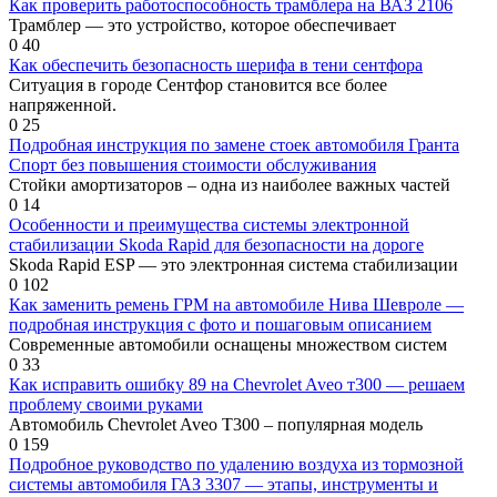
Как проверить работоспособность трамблера на ВАЗ 2106
Трамблер — это устройство, которое обеспечивает
0
40
Как обеспечить безопасность шерифа в тени сентфора
Ситуация в городе Сентфор становится все более
напряженной.
0
25
Подробная инструкция по замене стоек автомобиля Гранта
Спорт без повышения стоимости обслуживания
Стойки амортизаторов – одна из наиболее важных частей
0
14
Особенности и преимущества системы электронной
стабилизации Skoda Rapid для безопасности на дороге
Skoda Rapid ESP — это электронная система стабилизации
0
102
Как заменить ремень ГРМ на автомобиле Нива Шевроле —
подробная инструкция с фото и пошаговым описанием
Современные автомобили оснащены множеством систем
0
33
Как исправить ошибку 89 на Chevrolet Aveo т300 — решаем
проблему своими руками
Автомобиль Chevrolet Aveo T300 – популярная модель
0
159
Подробное руководство по удалению воздуха из тормозной
системы автомобиля ГАЗ 3307 — этапы, инструменты и