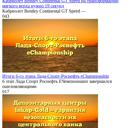
Кабриолет Bentley Continental GT Speed на трансформацию
мягкого верха нужно 19 секунд
Кабриолет Bentley Continental GT Speed —
0
43
Итоги 6-го этапа Лада-Спорт-Роснефть eChampionship
6 этап Лада Спорт Роснефть ЕЧемпионшип завершился
ошеломляющими
0
17