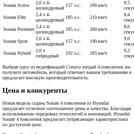
2,0 л 4-
9,5
Sonata Active
157 л.с.
190 км/ч
цилиндровый
секу
2,4 л 4-
8,4
Sonata Elite
185 л.с.
210 км/ч
цилиндровый
секу
2,4 л 4-
8,6
Sonata Premium
185 л.с.
200 км/ч
цилиндровый
секу
2,0 л 4-
9,0
Sonata Sport
157 л.с.
190 км/ч
цилиндровый
секу
2,0 л
9,2
Sonata Hybrid
192 л.с.
185 км/ч
гибридный
секу
Выбрав одну из модификаций Соната хендай 4 поколения, вы
получите автомобиль, который отвечает вашим требованиям и
предлагает высокую производительность.
Цена и конкуренты
Новая модель седана Sonate 4 поколения от Hyundai
предлагает отличное соотношение цены и качества. Благодаря
использованию передовых технологий и инноваций, Hyundai
Sonate 4 поколения предлагает потрясающие характеристики
по доступной цене.