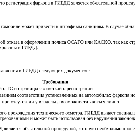
 что регистрация фаркопа в ГИБДД является обязательной процед
томобиле может привести к штрафным санкциям. В случае обна
ной отказа в оформлении полиса ОСАГО или КАСКО, так как ст
рированы в ГИБДД.
ставления в ГИБДД следующих документов:
Требования
 о ТС и страницы с отметкой о регистрации
азанием соответствия установленных на автомобильх фаркопа н
 при отсутствии у владельца возможности явиться лично
го прохождения технического осмотра, ГИБДД выдает специальн
 требованиями и может быть использован без нарушения законода
Д является обязательной процедурой, которую необходимо пров