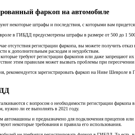
ированный фаркоп на автомобиле
вуют некоторые штрафы и последствия, с которыми вам придется
роле в ГИБДД предусмотрены штрафы в размере от 500 до 1 500 р
чае отсутствия регистрации фаркопа, вы можете получить отказ
сти к дополнительным расходам и неудобствам.
 которые требуют регистрации фаркопов или даже запрещают их
етствие этим правилам может вызвать проблемы при пересечени
ия, рекомендуется зарегистрировать фаркоп на Ниве Шевроле в
БДД
талкиваются с вопросом о необходимости регистрации фаркопа 
 нужно ли ее выполнять в 2021 году.
кам автомашины и предназначено для подключения прицепов или д
твуют некоторые требования и правила его использования.
обилей не требуется регистрировать фаркоп в ГИБДД. То есть, 