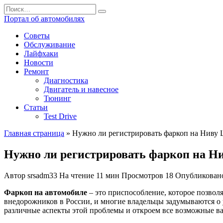
Перейти
Search
к
for:
Портал об автомобилях
содержанию
Советы
Обслуживание
Лайфхаки
Новости
Ремонт
Диагностика
Двигатель и навесное
Тюнинг
Статьи
Test Drive
Главная страница
»
Нужно ли регистрировать фаркоп на Ниву 
Нужно ли регистрировать фаркоп на Н
Автор
srsadm33
На чтение
11 мин
Просмотров
18
Опубликован
Фаркоп на автомобиле
– это приспособление, которое позвол
внедорожников в России, и многие владельцы задумываются о 
различные аспекты этой проблемы и откроем все возможные в