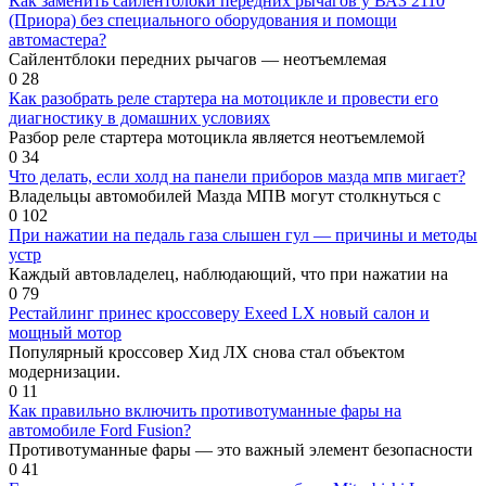
Как заменить сайлентблоки передних рычагов у ВАЗ 2110
(Приора) без специального оборудования и помощи
автомастера?
Сайлентблоки передних рычагов — неотъемлемая
0
28
Как разобрать реле стартера на мотоцикле и провести его
диагностику в домашних условиях
Разбор реле стартера мотоцикла является неотъемлемой
0
34
Что делать, если холд на панели приборов мазда мпв мигает?
Владельцы автомобилей Мазда МПВ могут столкнуться с
0
102
При нажатии на педаль газа слышен гул — причины и методы
устр
Каждый автовладелец, наблюдающий, что при нажатии на
0
79
Рестайлинг принес кроссоверу Exeed LX новый салон и
мощный мотор
Популярный кроссовер Хид ЛХ снова стал объектом
модернизации.
0
11
Как правильно включить противотуманные фары на
автомобиле Ford Fusion?
Противотуманные фары — это важный элемент безопасности
0
41