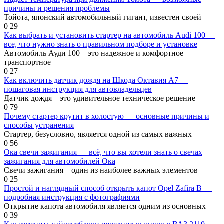
причины и решения проблемы
Тойота, японский автомобильный гигант, известен своей
0
29
Как выбрать и установить стартер на автомобиль Audi 100 —
все, что нужно знать о правильном подборе и установке
Автомобиль Ауди 100 – это надежное и комфортное
транспортное
0
27
Как включить датчик дождя на Шкода Октавия А7 —
пошаговая инструкция для автовладельцев
Датчик дождя – это удивительное техническое решение
0
79
Почему стартер крутит в холостую — основные причины и
способы устранения
Стартер, безусловно, является одной из самых важных
0
56
Ока свечи зажигания — всё, что вы хотели знать о свечах
зажигания для автомобилей Ока
Свечи зажигания – один из наиболее важных элементов
0
25
Простой и наглядный способ открыть капот Opel Zafira B —
подробная инструкция с фотографиями
Открытие капота автомобиля является одним из основных
0
39