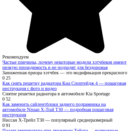
Рекомендуем
Частые причины, почему некоторые модели хэтчбеков имеют
низкую проходимость и не подходят для бездорожья
Заниженная приора хэтчбек — это модификация прекрасного
0
25
Как снять решетку радиатора Киа Спортейдж 4 — пошаговая
инструкция с фото и видео
Снятие решетки радиатора в автомобиле Kia Sportage
0
52
Как заменить сайлентблоки заднего подрамника на
автомобиле Nissan X-Trail T30 — подробная пошаговая
инструкция
Ниссан Х-Трейл Т30 — популярный среднеразмерный
0
91
Падает температура при движении Тойота — возможные