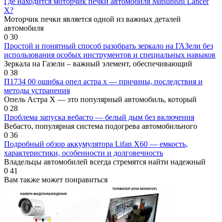
Где находится моторчик печки автомобиля Mitsubishi Lancer
X?
Моторчик печки является одной из важных деталей
автомобиля
0
30
Простой и понятный способ разобрать зеркало на ГАЗели без
использования особых инструментов и специальных навыков
Зеркала на Газели – важный элемент, обеспечивающий
0
38
П1734 00 ошибка опел астра х — причины, последствия и
методы устранения
Опель Астра Х — это популярный автомобиль, который
0
28
Проблема запуска вебасто — белый дым без включения
Вебасто, популярная система подогрева автомобильного
0
36
Подробный обзор аккумулятора Lifan X60 — емкость,
характеристики, особенности и долговечность
Владельцы автомобилей всегда стремятся найти надежный
0
41
Вам также может понравиться