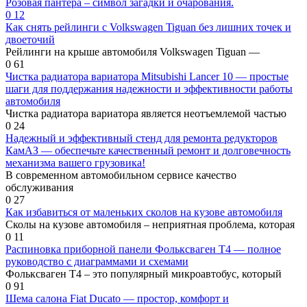
Розовая пантера – символ загадки и очарования.
0
12
Как снять рейлинги с Volkswagen Tiguan без лишних точек и
двоеточий
Рейлинги на крыше автомобиля Volkswagen Tiguan —
0
61
Чистка радиатора вариатора Mitsubishi Lancer 10 — простые
шаги для поддержания надежности и эффективности работы
автомобиля
Чистка радиатора вариатора является неотъемлемой частью
0
24
Надежный и эффективный стенд для ремонта редукторов
КамАЗ — обеспечьте качественный ремонт и долговечность
механизма вашего грузовика!
В современном автомобильном сервисе качество
обслуживания
0
27
Как избавиться от маленьких сколов на кузове автомобиля
Сколы на кузове автомобиля – неприятная проблема, которая
0
11
Распиновка приборной панели Фольксваген Т4 — полное
руководство с диаграммами и схемами
Фольксваген Т4 – это популярный микроавтобус, который
0
91
Шема салона Fiat Ducato — простор, комфорт и