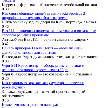
Vectra B
Корректор фар – важный элемент автомобильной оптики
0
39
Как снять обшивку задней двери на Kia Sportage 2 —
подробная инструкция с фотографиями
Снять обшивку задней двери на Киа Спортейдж 2 может
0
46
Ваз 2111 – причины поломки километража и возможные
способы решения проблемы
Автомобили Ваз 2111 — одна из самых популярных
0
42
Панель приборов Газель Некст — обозначения и
функциональность для водителя
Вы когда-нибудь задумывались о том, как работает панель
0
388
Чери Б14 Кросс истар — обзор, характеристики и
особенности нового кроссовера от Чери
Чери б14 кросс истар — это современный и стильный
0
20
Как правильно заряжать аккумулятор — советы и
рекомендации
Зарядка аккумулятора – важный процесс, который
обеспечивает
0
16
Какое имя носит розовая пантера?