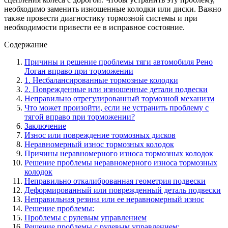
необходимо заменить изношенные колодки или диски. Важно
также провести диагностику тормозной системы и при
необходимости привести ее в исправное состояние.
Содержание
Причины и решение проблемы тяги автомобиля Рено
Логан вправо при торможении
1. Несбалансированные тормозные колодки
2. Поврежденные или изношенные детали подвески
Неправильно отрегулированный тормозной механизм
Что может произойти, если не устранить проблему с
тягой вправо при торможении?
Заключение
Износ или повреждение тормозных дисков
Неравномерный износ тормозных колодок
Причины неравномерного износа тормозных колодок
Решение проблемы неравномерного износа тормозных
колодок
Неправильно откалиброванная геометрия подвески
Деформированный или поврежденный деталь подвески
Неправильная резина или ее неравномерный износ
Решение проблемы:
Проблемы с рулевым управлением
Решение проблемы с рулевым управлением: