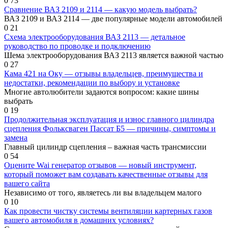
0
73
Сравнение ВАЗ 2109 и 2114 — какую модель выбрать?
ВАЗ 2109 и ВАЗ 2114 — две популярные модели автомобилей
0
21
Схема электрооборудования ВАЗ 2113 — детальное
руководство по проводке и подключению
Шема электрооборудования ВАЗ 2113 является важной частью
0
27
Кама 421 на Оку — отзывы владельцев, преимущества и
недостатки, рекомендации по выбору и установке
Многие автолюбители задаются вопросом: какие шины
выбрать
0
19
Продолжительная эксплуатация и износ главного цилиндра
сцепления Фольксваген Пассат Б5 — причины, симптомы и
замена
Главный цилиндр сцепления – важная часть трансмиссии
0
54
Оцените Wai генератор отзывов — новый инструмент,
который поможет вам создавать качественные отзывы для
вашего сайта
Независимо от того, являетесь ли вы владельцем малого
0
10
Как провести чистку системы вентиляции картерных газов
вашего автомобиля в домашних условиях?