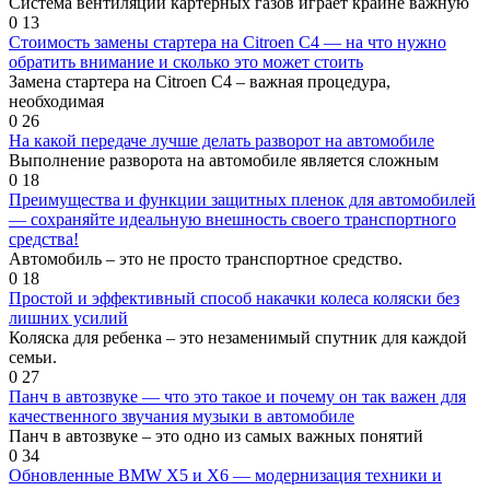
Система вентиляции картерных газов играет крайне важную
0
13
Стоимость замены стартера на Citroen C4 — на что нужно
обратить внимание и сколько это может стоить
Замена стартера на Citroen С4 – важная процедура,
необходимая
0
26
На какой передаче лучше делать разворот на автомобиле
Выполнение разворота на автомобиле является сложным
0
18
Преимущества и функции защитных пленок для автомобилей
— сохраняйте идеальную внешность своего транспортного
средства!
Автомобиль – это не просто транспортное средство.
0
18
Простой и эффективный способ накачки колеса коляски без
лишних усилий
Коляска для ребенка – это незаменимый спутник для каждой
семьи.
0
27
Панч в автозвуке — что это такое и почему он так важен для
качественного звучания музыки в автомобиле
Панч в автозвуке – это одно из самых важных понятий
0
34
Обновленные BMW X5 и X6 — модернизация техники и