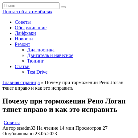
Перейти
Search
к
for:
Портал об автомобилях
содержанию
Советы
Обслуживание
Лайфхаки
Новости
Ремонт
Диагностика
Двигатель и навесное
Тюнинг
Статьи
Test Drive
Главная страница
»
Почему при торможении Рено Логан
тянет вправо и как это исправить
Почему при торможении Рено Логан
тянет вправо и как это исправить
Советы
Автор
srsadm33
На чтение
14 мин
Просмотров
27
Опубликовано
23.05.2023