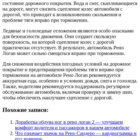
состояние дорожного покрытия. Вода и снег, скапливающиеся
на дороге, могут снизить сцепление колес автомобиля с
дорогой, что приводит к возникновению скольжения и
проблеме тяги вправо при торможении.
Ледяные и гололедные отложения являются особо опасными
для безопасности движения. Они создают скользкую
поверхность, на которой сцепление колес с дорогой
практически отсутствует. В результате, автомобиль Рено
Логан может сильно смещаться вправо при торможении.
Для снижения воздействия погодных условий на дорожное
покрытие и предотвращения проблемы тяги вправо при
торможении на автомобиле Рено Логан рекомендуется
аккуратная езда, особенно в условиях дождя, снега и гололеда.
Также, водителям рекомендуется поддерживать регулярное
обслуживание автомобиля, включая проверку и замену шин,
чтобы обеспечить наилучшее сцепление с дорогой.
Похожие записи:
Доработка обдува ног в рено логан 2 — улучшаем
комфорт водителя и пассажиров в вашем автомобиле
Что означает значок на Рено Сандеро — кардиограмма и
его значение