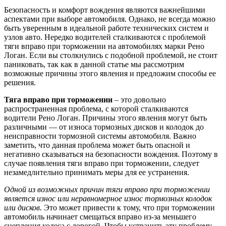
Безопасность и комфорт вождения являются важнейшими
аспектами при выборе автомобиля. Однако, не всегда можно
быть уверенным в идеальной работе технических систем и
узлов авто. Нередко водителей сталкиваются с проблемой
тяги вправо при торможении на автомобилях марки Рено
Логан. Если вы столкнулись с подобной проблемой, не стоит
паниковать, так как в данной статье мы рассмотрим
возможные причины этого явления и предложим способы ее
решения.
Тяга вправо при торможении
– это довольно
распространенная проблема, с которой сталкиваются
водители Рено Логан. Причины этого явления могут быть
различными — от износа тормозных дисков и колодок до
неисправности тормозной системы автомобиля. Важно
заметить, что данная проблема может быть опасной и
негативно сказываться на безопасности вождения. Поэтому в
случае появления тяги вправо при торможении, следует
незамедлительно принимать меры для ее устранения.
Одной из возможных причин тяги вправо при торможении
является износ или неравномерное износ тормозных колодок
или дисков.
Это может привести к тому, что при торможении
автомобиль начинает смещаться вправо из-за меньшего
сцепления колеса с дорогой. Чтобы устранить эту проблему,